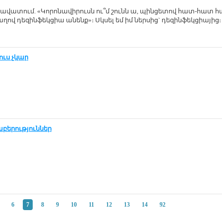
 հա­վա­տում. «Կո­րո­նա­վի­րուսն ու՞մ շունն ա, պին­ցե­տով հատ-հատ հ
րա­ղով դե­զին­ֆեկ­ցիա ա­նենք»։ Սկսել եմ իմ ներ­սից` դե­զին­ֆեկ­ցիա­յից։
րուս չկար
բերություններ
6
7
8
9
10
11
12
13
14
92