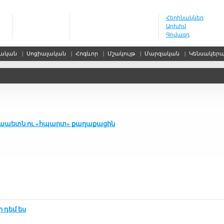
Հեղինակներ
Արխիվ
Գովազդ
սական
|
Սոցիալական
|
Հոգևոր
|
Մշակույթ
|
Մարզական
|
Կենսակեր
չա­պետն ու «հպարտ» քա­ղա­քա­ցին
ր դեմ ես