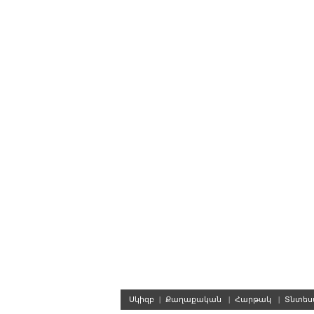
Սկիզբ
|
Քաղաքական
|
Հարթակ
|
Տնտե