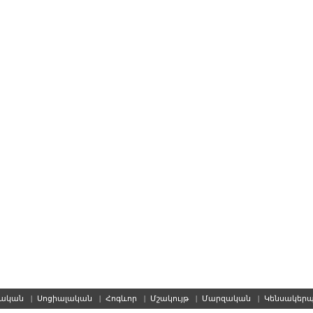
սական
|
Սոցիալական
|
Հոգևոր
|
Մշակույթ
|
Մարզական
|
Կենսակեր