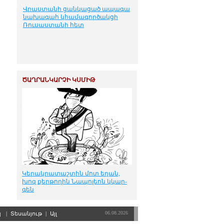
Վրաստանի ցանկացած ապագա
նախագահ կհամագործակցի
Ռուսաստանի հետ
ԾԱՂՐԱՆԿԱՐՉԻ ԿՍՄԻԹ
Կե­րակ­րա­տաշ­տին մոտ ե­ղան,
խոզ քեր­թո­ղին Նա­պո­լեոն կկար­
գեն
06.08.2026
պ
|
Տեսանյութ
|
Այլ