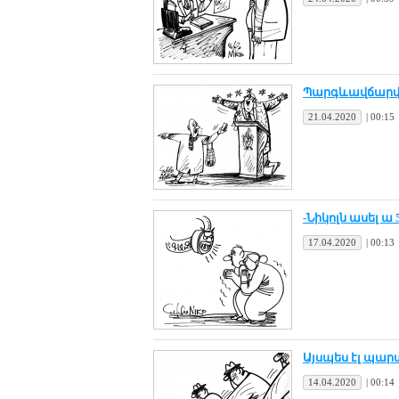
Պարգևավ­ճար­վա
21.04.2020
|
00:15
-Նի­կոլն ա­սել ա 
17.04.2020
|
00:13
Այս­պես էլ պա­ր
14.04.2020
|
00:14