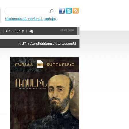
Մանրամասն որոնում (արխիվ)
06.08.2026
պ
|
Տեսանյութ
|
Այլ
ՀԱՊԿ մարմիններում Հայաստանին ձայնի իրավունքից զրկելու որոշո