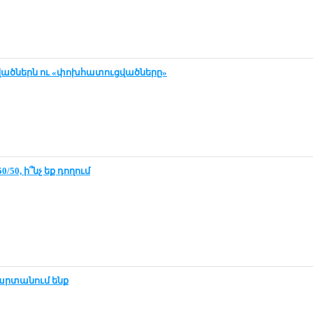
ծներն ու «փոխ­հա­տուց­ված­նե­րը»
50/50, ի՞նչ եք դո­ղում
ար­տա­նում ենք