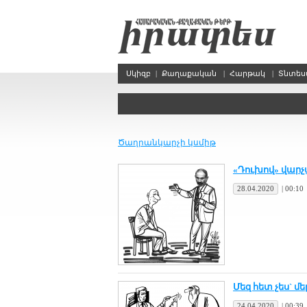
Սկիզբ
|
Քաղաքական
|
Հարթակ
|
Տնտե
Ծաղրանկարչի կսմիթ
«Դու­խով» վար­
28.04.2020
|
00:10
Մեզ հետ չես` մե
24.04.2020
|
00:39