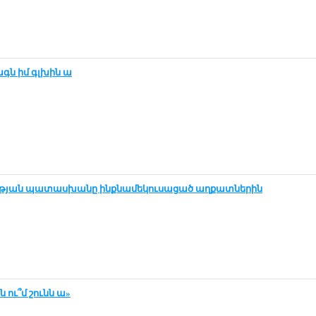
թագն իմ գլ­խին ա
­թ­յան պա­տաս­խա­նը ինք­նա­մե­կու­սա­ցած աղ­քատ­նե­րին
սն ու՞մ շունն ա»