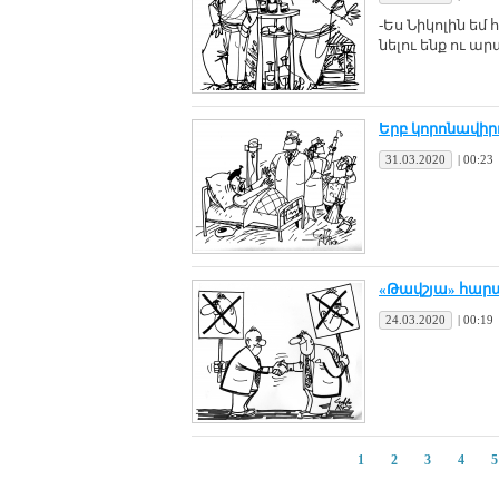
-Ես Նի­կո­լին եմ
նե­լու ենք ու ա­
Երբ կո­րո­նա­վի­
31.03.2020
|
00:23
«Թավշյա» հարա
24.03.2020
|
00:19
1
2
3
4
5