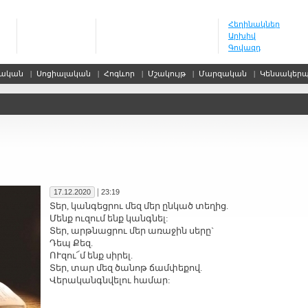
Հեղինակներ
Արխիվ
Գովազդ
սական
|
Սոցիալական
|
Հոգևոր
|
Մշակույթ
|
Մարզական
|
Կենսակեր
|
17.12.2020
23:19
Տեր, կան­գեց­րու մեզ մեր ըն­կած տե­ղից.
Մենք ու­զում ենք կանգ­նել:
Տեր, արթ­նաց­րու մեր ա­ռա­ջին սե­րը`
Դեպ Քեզ.
ՈՒ­զու՜մ ենք սի­րել.
Տեր, տար մեզ ծա­նոթ ճամ­փե­քով.
Վե­րա­կանգն­վե­լու հա­մար: