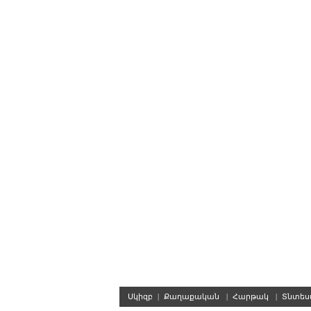
Սկիզբ
|
Քաղաքական
|
Հարթակ
|
Տնտե