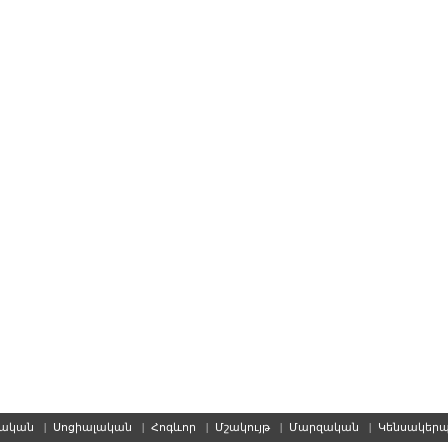
սական
|
Սոցիալական
|
Հոգևոր
|
Մշակույթ
|
Մարզական
|
Կենսակեր