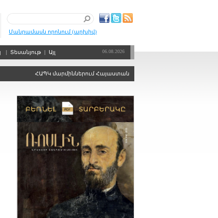
Մանրամասն որոնում (արխիվ)
06.08.2026
պ
|
Տեսանյութ
|
Այլ
ՀԱՊԿ մարմիններում Հայաստանին ձայնի իրավունքից զրկելու որոշ