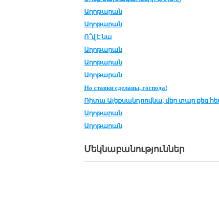
Աղոթարան
Աղոթարան
Ո՞վ է նա
Աղոթարան
Աղոթարան
Աղոթարան
Но ставки сде­ла­ны, госпо­да!
Ռի­տա Ա­լեք­սանդ­րով­նա, վեր տար քեզ հ
Աղոթարան
Աղոթարան
Մեկնաբանություններ