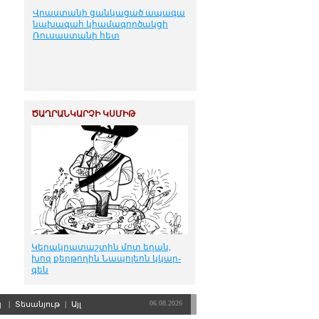
Վրաստանի ցանկացած ապագա
նախագահ կհամագործակցի
Ռուսաստանի հետ
ԾԱՂՐԱՆԿԱՐՉԻ ԿՍՄԻԹ
Կե­րակ­րա­տաշ­տին մոտ ե­ղան,
խոզ քեր­թո­ղին Նա­պո­լեոն կկար­
գեն
06.08.2026
պ
|
Տեսանյութ
|
Այլ