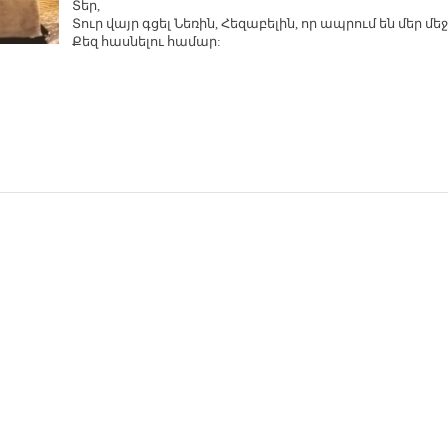
Տեր,
Տուր վայր գցել Նե­ռին, Հե­զա­բե­լին, որ ապ­րում են մեր մեջ
Քեզ հաս­նե­լու հա­մար: