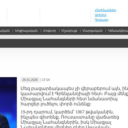
Հեղինակներ
Արխիվ
Գովազդ
սական
|
Սոցիալական
|
Հոգևոր
|
Մշակույթ
|
Մարզական
|
Կենսակեր
|
25.01.2026
17:14
Մեզ բացարձակապես չի վերաբերում այն, ին
կատարվում է Գրենլանդիայի հետ։ Բայց մեն
Միացյալ Նահանգների հետ նմանատիպ
հարցեր լուծելու փորձ ունենք:
19-րդ դարում, կարծեմ՝ 1867 թվականին,
ինչպես գիտենք, Ռուսաստանը վաճառեց
Միացյալ Նահանգներին, իսկ Միացյալ
Նահանգները մեզնից գնեց Ալյասկան։