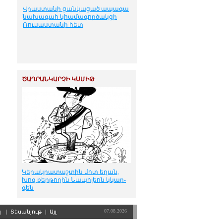
Վրաստանի ցանկացած ապագա
նախագահ կհամագործակցի
Ռուսաստանի հետ
ԾԱՂՐԱՆԿԱՐՉԻ ԿՍՄԻԹ
Կե­րակ­րա­տաշ­տին մոտ ե­ղան,
խոզ քեր­թո­ղին Նա­պո­լեոն կկար­
գեն
07.08.2026
պ
|
Տեսանյութ
|
Այլ