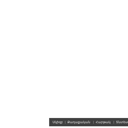
Սկիզբ
|
Քաղաքական
|
Հարթակ
|
Տնտե