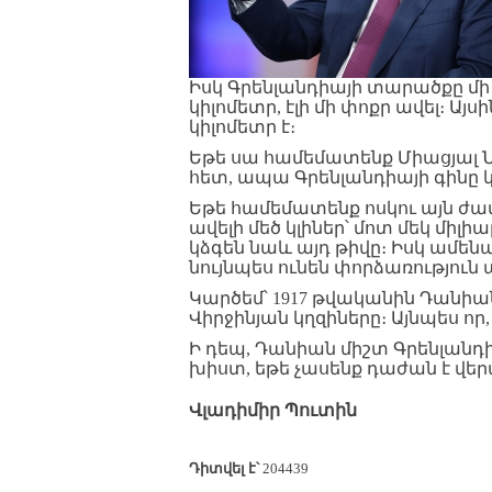
Իսկ Գրենլանդիայի տարածքը մի փ
կիլոմետր, էլի մի փոքր ավել։ Այ
կիլոմետր է։
Եթե սա համեմատենք Միացյալ Ն
հետ, ապա Գրենլանդիայի գինը կլ
Եթե համեմատենք ոսկու այն ժ
ավելի մեծ կլիներ՝ մոտ մեկ միլի
կձգեն նաև այդ թիվը։ Իսկ ամեն
նույնպես ունեն փորձառություն 
Կարծեմ՝ 1917 թվականին Դանիան
Վիրջինյան կղզիները։ Այնպես որ,
Ի դեպ, Դանիան միշտ Գրենլանդ
խիստ, եթե չասենք դաժան է վեր
Վլադիմիր Պուտին
Դիտվել է՝
204439