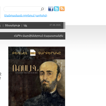
Մանրամասն որոնում (արխիվ)
07.08.2026
պ
|
Տեսանյութ
|
Այլ
ՀԱՊԿ մարմիններում Հայաստանին ձայնի իրավունքից զրկելու որոշու
չ
ք