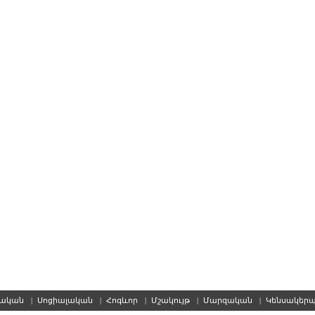
սական
|
Սոցիալական
|
Հոգևոր
|
Մշակույթ
|
Մարզական
|
Կենսակեր