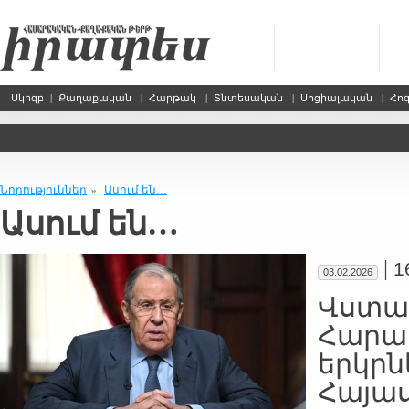
Սկիզբ
|
Քաղաքական
|
Հարթակ
|
Տնտեսական
|
Սոցիալական
|
Հո
Նորություններ
Ասում են…
»
Ասում են…
|
1
03.02.2026
Վստահ
Հարա
երկրնե
Հայա