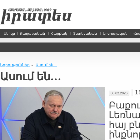
Սկիզբ
|
Քաղաքական
|
Հարթակ
|
Տնտեսական
|
Սոցիալական
|
Հո
Նորություններ
Ասում են…
»
Ասում են…
|
1
06.02.2026
Բաքո
Լեռն
հայ բ
ինքնո