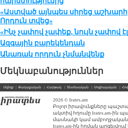
հարստությունից
«Աստված այնպես սիրեց աշխարհը
Որդուն տվեց»
«Ինչ չափով չափեք, նույն չափով է
Ազգային բարեկենդան
Անառակ որդուն չնմանվենք
Մեկնաբանություններ
Սկիզբ
|
Քաղաքական
|
Հարթակ
|
Տնտեսական
|
Սոցիալական
|
Հո
2026 © Irates.am
Բոլոր իրավունքները պաշտպ
ակտիվ հղումը Irates.am-ին 
մասնակի կամ ամբողջական
Irates.am-ին հղման արգելվո