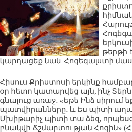
քրիստո
հիմնակ
Հարութ
Հոգեգա
երկուս
թերթի 
կարդացեք նաև Հոգեգալստի մաս
Հիսուս Քրիստոսի երկինք համբա
օր հետո կատարվեց այն, ինչ Տերն
գնալուց առաջ. «Եթե Ինձ սիրում ե
պատվիրանները. և Ես պիտի աղաչե
Մխիթարիչ պիտի տա ձեզ, որպեսզ
բնակվի Ճշմարտության Հոգին» (Հովհ