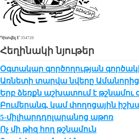
Դիտվել է՝
354720
Հեղինակի նյութեր
Օգտակար գործողության գործակի
Առնե­տի տար­վա նվե­րը Ա­մա­նո­րի
Երբ ձեռքն աշ­խա­տում է թշ­նա­մու 
Բու­մե­րանգ, կամ փո­ղո­ցա­յին իշ­խա
5-մի­լիարդ­դո­լա­րա­նոց ա­թոռ
Ոչ մի թիզ հող թշ­նա­մուն