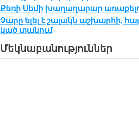
Քե­ռի Սե­մի խա­ղա­ղա­րար ա­ռա­քե­լու
Չա­րը ե­լել է շա­լակն աշ­խար­հի, հա
կած տա­նում
Մեկնաբանություններ