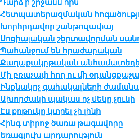
Դարձ ի շր­ջանս հին
Հետ­պա­տե­րազ­մա­կան հո­գա­ծու­թ­յ
Խորհր­դա­վոր շան­թու­լա­փայ
Սո­ցիա­լա­կան շեր­տա­վոր­ման սան
Պա­հան­ջում են հրա­ժա­րա­կան
Քա­ղա­քակր­թա­կան ան­հա­մա­տե­ղե­լ
Մի բռա­չափ հող ու մի օ­դանց­քա­
Ինք­նա­կոչ գա­հա­կալ­նե­րի ժա­մա­նա
Ախոր­ժա­կի պա­կաս ոչ մե­կը չու­նի
Էս քոթուկը կտրել չի լինի
Հինգ տի­րոջ ծա­ռա թա­գա­վո­րը
Եռագ­լուխ ար­դա­րու­թ­յուն