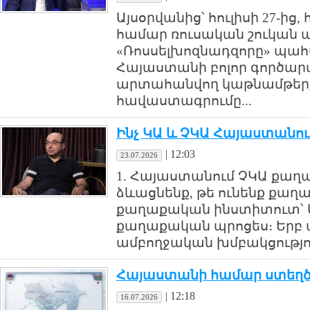
Այսօրվանից՝ հուլիսի 27-ի
համար ռուսական շուկան 
«Ռոսսելխոզնադզորը» պահա
Հայաստանի բոլոր գործա
արտահանվող կաթնամթեր
հավաստագրումը...
Ինչ ԿԱ և ՉԿԱ Հայաստանու
|
12:03
23.07.2026
1. Հայաստանում ՉԿԱ քաղա
ձևացնենք, թե ունենք քաղ
քաղաքական ինստիտուտ՝ ԱԺ
քաղաքական պրոցես։ Երբ 
ամբողջական խմբակցություն
Հայաստանի համար ստեղծվ
|
12:18
16.07.2026