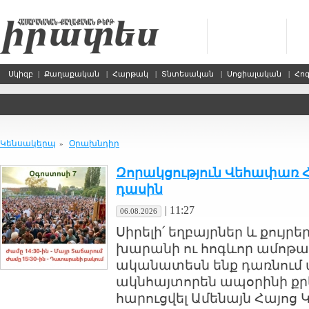
Սկիզբ
|
Քաղաքական
|
Հարթակ
|
Տնտեսական
|
Սոցիալական
|
Հո
Կենսակերպ
Օրախնդիր
»
Զորակցություն Վեհափառ 
դասին
|
11:27
06.08.2026
Սիրելի՛ եղբայրներ և քույր
խարանի ու հոգևոր ամոթալ
ականատեսն ենք դառնում 
ակնհայտորեն ապօրինի ք
հարուցվել Ամենայն Հայոց Կ