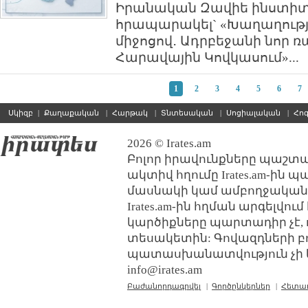
Իրանական Զավիե ինստիտ
հրապարակել` «Խաղաղութ
միջոցով․ Ադրբեջանի նոր 
Հարավային Կովկասում»...
1
2
3
4
5
6
7
Սկիզբ
|
Քաղաքական
|
Հարթակ
|
Տնտեսական
|
Սոցիալական
|
Հո
2026 © Irates.am
Բոլոր իրավունքները պաշտպ
ակտիվ հղումը Irates.am-ին 
մասնակի կամ ամբողջական
Irates.am-ին հղման արգելվո
կարծիքները պարտադիր չէ, 
տեսակետին: Գովազդների բ
պատասխանատվություն չի կր
info@irates.am
Բաժանորդագրվել
|
Գործընկերներ
|
Հետա