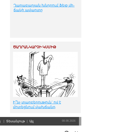
Ղա­րա­բա­ղ­յան խնդ­րում ֆեյք վի­
ճա­կի ա­վար­տը
ԾԱՂՐԱՆԿԱՐՉԻ ԿՍՄԻԹ
Ի՞նչ տարբերություն` ով է
մոտեցնում վախճանդ
08.08.2026
պ
|
Տեսանյութ
|
Այլ