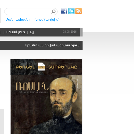
Մանրամասն որոնում (արխիվ)
08.08.2026
պ
|
Տեսանյութ
|
Այլ
Արևմտյան դիվանագիտությունը, որպես քաղաքական ճգնաժամերի