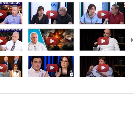
.
.
.
.
.
.