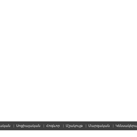
սական
|
Սոցիալական
|
Հոգևոր
|
Մշակույթ
|
Մարզական
|
Կենսակեր