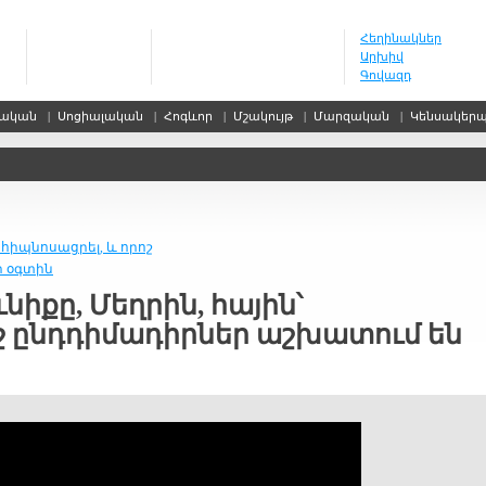
Հեղինակներ
Արխիվ
Գովազդ
սական
|
Սոցիալական
|
Հոգևոր
|
Մշակույթ
|
Մարզական
|
Կենսակեր
՝ հիպնոսացրել, և որոշ
ի օգտին
ւնիքը, Մեղրին, հային՝
ոշ ընդդիմադիրներ աշխատում են