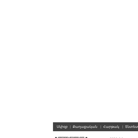
Սկիզբ
|
Քաղաքական
|
Հարթակ
|
Տնտե