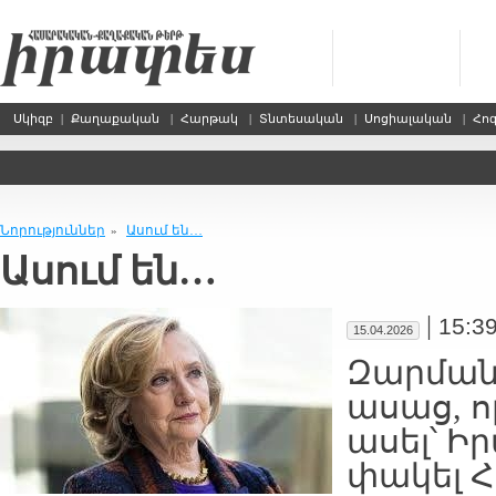
Սկիզբ
|
Քաղաքական
|
Հարթակ
|
Տնտեսական
|
Սոցիալական
|
Հո
Նորություններ
Ասում են…
»
Ասում են…
|
15:3
15.04.2026
Զարման
ասաց, որ
ասել՝ Ի
փակել Հ