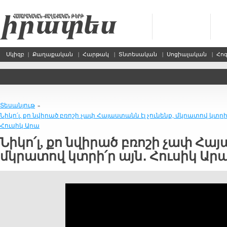
Սկիզբ
|
Քաղաքական
|
Հարթակ
|
Տնտեսական
|
Սոցիալական
|
Հո
Տեսանյութ
»
Նիկո՛լ, քո նվիրած բռոշի չափ Հայաստանն էլ չունենք, մկրատով կտրի՛
Հուսիկ Արա
Նիկո՛լ, քո նվիրած բռոշի չափ Հայ
մկրատով կտրի՛ր այն․ Հուսիկ Ար