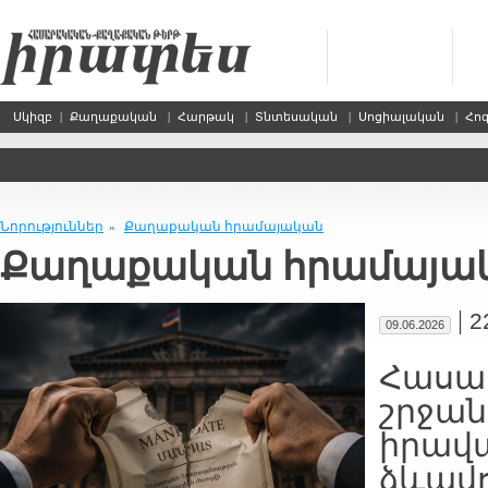
Սկիզբ
|
Քաղաքական
|
Հարթակ
|
Տնտեսական
|
Սոցիալական
|
Հո
Նորություններ
Քաղաքական հրամայական
»
Քաղաքական հրամայա
|
2
09.06.2026
Հասար
շրջան
իրավ
ձևավո