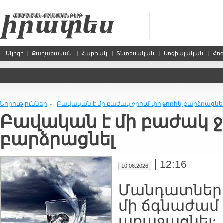
Սկիզբ
|
Քաղաքական
|
Հարթակ
|
Տնտեսական
|
Սոցիալական
|
Հո
Նորություններ
Բավական է մի բաժակ ջրում փոթորիկ բարձրացնե
»
Բավական է մի բաժակ ջ
բարձրացնել
|
12:16
10.06.2026
Մանդատների
մի ճգնաժամ 
առաջացնել: