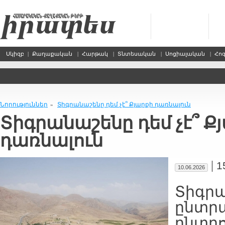
Սկիզբ
|
Քաղաքական
|
Հարթակ
|
Տնտեսական
|
Սոցիալական
|
Հո
Նորություններ
Տիգրանաշենը դեմ չէ՞ Քյարքի դառնալուն
»
Տիգրանաշենը դեմ չէ՞ Ք
դառնալուն
|
1
10.06.2026
Տիգրա
ընտր
ընտրո