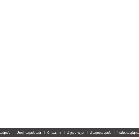
սական
|
Սոցիալական
|
Հոգևոր
|
Մշակույթ
|
Մարզական
|
Կենսակեր