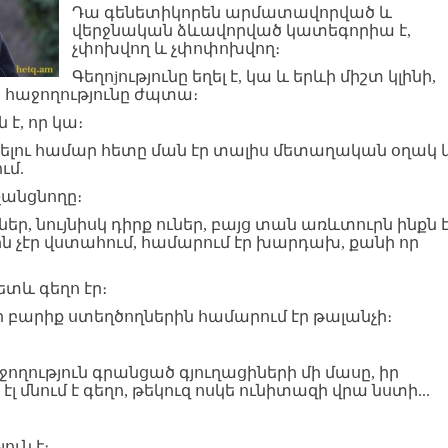
Դա գենետիկորեն արմատավորված և
վերջնական ձևավորված կատեգորիա է,
չփոխվող և չփոփոխվող։
Գեղոjությունը եղել է, կա և երևի միշտ կլինի,
ն հաջողությունը ժպտա։
 է, որ կա։
նելու համար հետը ման էր տալիս մետաղական օղակ 
ւմ.
չանցնողը։
եր, նույնիսկ դիրք ուներ, բայց տան առևտուրն ինքն 
 չէր վստահում, համարում էր խարդախ, քանի որ
ետև գեղո էր։
ւղի բարիք ստեղծողներին համարում էր թալանչի։
ողություն գրանցած գյուղացիների մի մասը, իր
 մնում է գեղո, թեկուզ ոսկե ունիտազի վրա նստի...
ուն է։