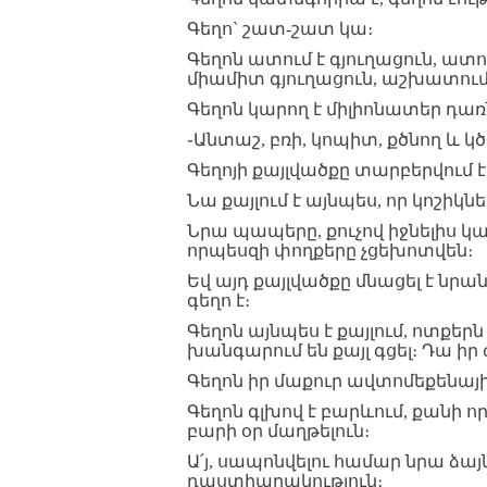
Գեղո` շատ-շատ կա։
Գեղոն ատում է գյուղացուն, ատ
միամիտ գյուղացուն, աշխատում 
Գեղոն կարող է միլիոնատեր դառ
֊Անտաշ, բռի, կոպիտ, քծնող և կծ
Գեղոյի քայլվածքը տարբերվում է 
Նա քայլում է այնպես, որ կոշիկն
Նրա պապերը, քուչով իջնելիս կա
որպեսզի փողքերը չցեխոտվեն։
Եվ այդ քայլվածքը մնացել է նր
գեղո է։
Գեղոն այնպես է քայլում, ոտքեր
խանգարում են քայլ գցել։ Դա իր
Գեղոն իր մաքուր ավտոմեքենայի 
Գեղոն գլխով է բարևում, քանի 
բարի օր մաղթելուն։
Ա՛յ, սապոնվելու համար նրա ձայն
դաստիարակություն։