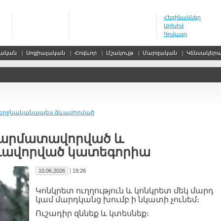
Հեղինակներ
Արխիվ
Գովազդ
սական
|
Սոցիալական
|
Հոգևոր
|
Մշակույթ
|
Մարզական
|
Կենսակեր
վերջնականապես ձևավորված
ն արմատավորված և
ևավորված կատեգորիա
|
10.06.2026
19:26
Կոնկրետ ուղղություն և կոնկրետ մեկ մարդ
կամ մարդկանց խումբ ի նկատի չունեմ։
Ուշադիր զննեք և կտեսնեք։