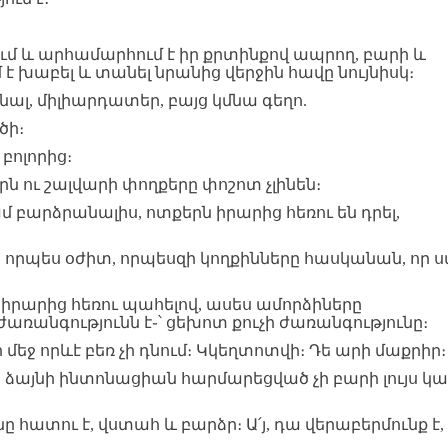
ում և արհամարհում է իր քրտինքով ապրող, բարի և
է խաբել և տանել նրանից վերջին հավը նույնիսկ։
նալ, միլիարդատեր, բայց կմնա գեղո.
ծի։
բոլորից։
երն ու շալվարի փողքերը փոշոտ չլինեն։
մ բարձրանալիս, ոտքերն իրարից հեռու են դրել,
ան որպես օժիտ, որպեսզի կողքինները հասկանան, որ 
ն իրարից հեռու պահելով, ասես ամորձիները
 ժառանգությունն է֊՝ ցեխոտ քուչի ժառանգությունը։
մեջ որևէ բեռ չի դնում։ Կկեղտոտվի։ Դե արի մաքրիր։
որ ձայնի ինտոնացիան հարմարեցված չի բարի լույս կ
ը հատու է, վստահ և բարձր։ Ա՛յ, դա վերաբերմունք է,