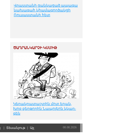
Վրաստանի ցանկացած ապագա
նախագահ կհամագործակցի
Ռուսաստանի հետ
ԾԱՂՐԱՆԿԱՐՉԻ ԿՍՄԻԹ
Կե­րակ­րա­տաշ­տին մոտ ե­ղան,
խոզ քեր­թո­ղին Նա­պո­լեոն կկար­
գեն
08.08.2026
պ
|
Տեսանյութ
|
Այլ