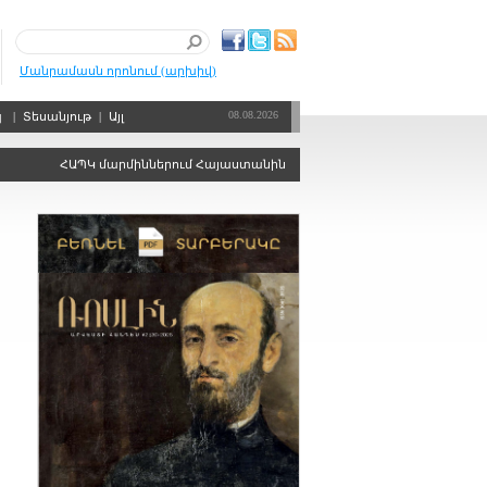
Մանրամասն որոնում (արխիվ)
08.08.2026
պ
|
Տեսանյութ
|
Այլ
ՀԱՊԿ մարմիններում Հայաստանին ձայնի իրավունքից զրկելու որոշում