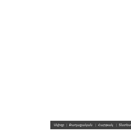
Սկիզբ
|
Քաղաքական
|
Հարթակ
|
Տնտե