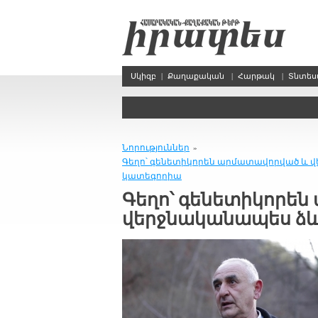
Սկիզբ
|
Քաղաքական
|
Հարթակ
|
Տնտե
Նորություններ
»
Գեղո՝ գենետիկորեն արմատավորված և 
կատեգորիա
Գեղո՝ գենետիկորե
վերջնականապես ձ