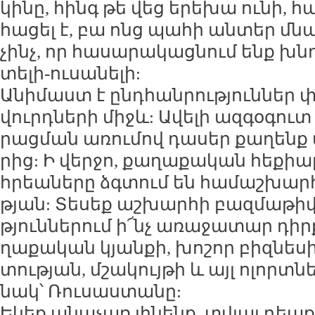
կի­նը, հինգ թե վեց ե­րե­խա ու­նի, հ
հա­ցել է, բա ոնց պա­հի ան­տեր մնա­
չինչ, որ հա­սա­րա­կաց­նում ենք խն­դ
տե­լի-ու­սա­նե­լի:
Ա­նի­մաստ է ընդ­հան­րու­թյուն­ներ փ
վուրդ­նե­րի միջև: Ա­վե­լի ազ­գօ­գուտ 
րաց­ման ա­ռու­մով դա­սեր քա­ղենք 
րից: Ի վեր­ջո, քա­ղա­քա­կան հե­քիաթ
հրեա­նե­րը ձգ­տում են հա­մաշ­խար­հ
թյան: Տե­սեք աշ­խար­հի բազ­մա­թի
թյուն­նե­րում ի՜նչ ա­ռա­ջա­տար դիր
ղա­քա­կան կյան­քի, խո­շոր բիզ­նե­սի
տու­թյան, մշա­կույ­թի և այլ ո­լորտ­ն
նակ՝ Ռու­սաս­տա­նը:
Ե­կեք ա­նա­չառ լի­նենք, տվյալ դեպ