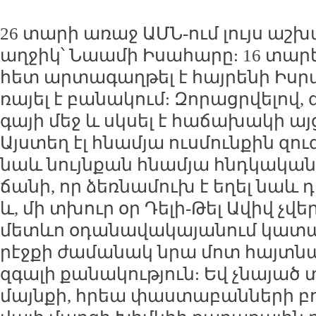
26 տա­րի ա­ռաջ ԱՄՆ-ում լույս աշ­խ
աղ­ջիկ՝ Նաա­մի Ի­սա­հա­րը: 16 տա­րե
հետ ար­տա­գաղ­թել է հայ­րե­նի Իս­ր
ռա­յել է բա­նա­կում: Զո­րացր­վե­լով, 
գա­յի մեջ և սկ­սել է հա­ճա­խա­կի այ
Այս­տեղ էլ հնա­մյա ուս­մուն­քին զու
նաև նույն­քան հնա­մյա հնդ­կա­կան 
ճա­նի, որ ձեռ­նա­մուխ է ե­ղել նաև 
և, մի տխուր օր Դե­լի-Թել Ա­վիվ չվեր
մետևո օ­դա­նա­վա­կա­յա­նում կա­տ
րէջ­քի ժա­մա­նակ նրա մոտ հայտ­նա­բ
զգա­լի քա­նա­կու­թյուն: Եվ չնա­յած
մայն­քի, հրեա փաս­տա­բան­նե­րի բո