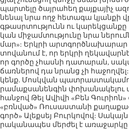
պար­տե­լը ծայ­րա­հեղ քայ­քա­յիչ ազ­դ
նե­նալ նրա ողջ հե­տա­գա կյան­քի վ
գթասր­տու­թյունն ու կա­րեկ­ցան­քը
կան մի­ջամ­տու­թյու­նը նրա նե­րումն
մար»: Երկ­րի արտ­գործ­նա­խա­րար Ի
տո­վա­նում է, որ երկ­րի ղե­կա­վար­ն
որ գոր­ծը չհաս­նի դա­տա­րան, սա
ճառ­նե­րով դա նրանց չի հա­ջող­վել:
կենք. Մոսկ­վան պատ­րաս­տա­կա­մու­
րա­մաք­սա­նեն­գին փո­խա­նա­կե­լու ա
հան­ջով Թել Ա­վի­վի «Բեն Գու­րիոն» 
«բռն­ված» Ռու­սաս­տա­նի քա­ղա­քա­
գործ» Ա­լեք­սեյ Բուր­կո­վով: Սա­կա
րա­կա­նա­պես մեր­ժել է ա­ռա­ջար­կը