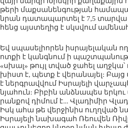
վա­յի մար­զի Խիմ­կիի քա­ղա­քա­յին 
թե­րի մաք­սա­նեն­գու­թյան հա­մա­
նրան դա­տա­պար­տել է 7,5 տար­վա 
հենց այս­տե­ղից է սկս­վում ա­մե­նա
Եվ սպա­սե­լիո­րեն իս­րա­յե­լա­կան ող
ոտ­քի է կանգ­նում ի պաշտ­պա­նու­թյ
«սխալ» թույլ տված ջա­հել աղջ­կա՝
խիստ է, պետք է վե­րա­նա­յել: Բայց 
է ներգ­րավ­վում Իս­րա­յե­լի վար­չա
նյա­հուն: Բի­բին անձ­նա­պես եր­կո
րան­քով դի­մում է... Վլա­դի­միր Վլա­դ
Իսկ ա­հա թե վեր­ջի­նիս ուղղ­ված նա
Իս­րա­յե­լի նա­խա­գահ Ռեու­վեն Ռիվ
ցյալ չու­նե­ցող կնո­ջը նման խիստ