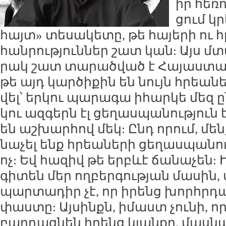
իր հե­ռ
ցում կր
հայտ» տե­սա­կե­տը, թե հա­յե­րի ու 
հան­րու­թյուն­ներ շատ կան: Այս մտա
րակ շատ տա­րած­ված է Հա­յաս­տա­ն
թե այդ կար­ծի­քին են նույն հրեա­նե
վել՝ եր­կու պա­րա­գա ի­հար­կե մեզ ը
կու ազ­գերն էլ ցե­ղաս­պա­նու­թյուն
են աշ­խար­հով մեկ: Ընդ ո­րում, մե
նա­չել ենք հրեա­նե­րի ցե­ղաս­պա­նու
ոչ: Եվ հա­զիվ թե երբևէ ճա­նա­չեն: Ի
գի­տեն մեր ող­բեր­գու­թյան մա­սին, ս
պար­տա­դիր չէ, որ ի­րենց խոր­հր­դա
փաս­տը: Այ­սինքն, ի­մաստ չու­նի, ո
բար­դաց­նեն ի­րենց կյան­քը, մաս­ն