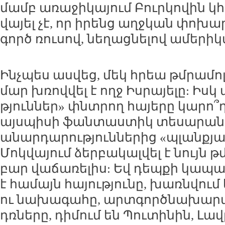
մամբ ա­ռա­ջի­կա­յում Բուր­կո­վին կ
վա­յել չէ, որ ի­րենց աղջ­կան փո­խա
գործ ռու­սով, նե­ղաց­նե­լով ա­մե­րի­կ
Ինչ­պես աս­վեց, մեկ հրեա թմ­րա­մոլ
մար խռով­վել է ողջ Իս­րա­յե­լը: Իսկ
թյուն­ներ» փնտ­րող հա­յե­րը կա­րո՞
այս­պի­սի ֆան­տաս­տիկ տե­սա­րան:
ա­նար­դա­րու­թյուն­նե­րից «պլան­քյ
Մոկ­վա­յում ձեր­բա­կալ­վել է նույն թմ
բար վա­ճա­ռե­լիս: Եվ դեպ­քի կա­պակ
է հա­մայն հա­յու­թյու­նը, խառն­վու
ու նա­խա­գա­հը, արտ­գործ­նա­խա­րա­
դռ­նե­րը, դի­մում են Պու­տի­նին, Լավ