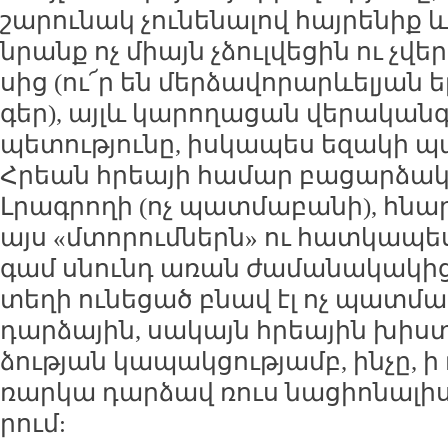
շա­րու­նակ չու­նե­նա­լով հայ­րե­նիք 
նրանք ոչ միայն չձուլ­վե­ցին ու չվե­
սից (ու՜ր են մեր­ձա­վոր­արևե­լյան 
գեր), այլև կա­րո­ղա­ցան վե­րա­կանգ­
պե­տու­թյու­նը, իս­կա­պես ե­զա­կի 
Հրեան հրեա­յի հա­մար բա­ցար­ձակ 
Լրագ­րո­ղի (ոչ պատ­մա­բա­նի), հնա­ր
այս «մտո­րում­ներն» ու հատ­կա­պես
գամ սնունդ ա­ռան ժա­մա­նա­կա­կից
տե­ղի ու­նե­ցած բնավ էլ ոչ պատ­մա­
դար­ձա­յին, սա­կայն հրեա­յին խիստ
ձու­թյան կա­պակ­ցու­թյամբ, ին­չը, ի
ռար­կա դար­ձավ ռուս նա­ցիո­նա­լիս­
րում: