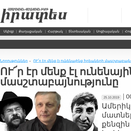
Սկիզբ
|
Քաղաքական
|
Հարթակ
|
Տնտեսական
|
Սոցիալական
|
Հո
Նորություններ
ՈՒ՜ր էր մենք էլ ու­նե­նա­յինք հրեա­նե­րի մասշ­տա­բայ­նո
»
ՈՒ՜ր էր մենք էլ ու­նե­նա­յ
մասշ­տա­բայ­նութ­յու­նը
|
0
25.10.2019
Ա­մե­րի­
մատ­նե­
քեն­զին