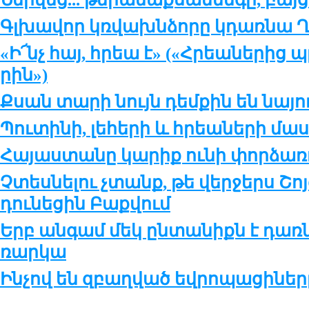
Գլխա­վոր կռ­վախն­ձո­րը կդառ­նա Ղ
«Ի՜նչ հայ, հրեա է» («Հրեա­նե­րից պ
րին»)
Քսան տա­րի նույն դեմ­քին են նա­յո
Պու­տի­նի, լե­հե­րի և հրեա­նե­րի մա­
Հա­յաս­տա­նը կա­րիք ու­նի փոր­ձա­ռո
Չտես­նե­լու չտանք, թե վեր­ջերս Շոյ­գ
դու­նե­ցին Բաք­վում
Երբ ան­գամ մեկ ըն­տա­նիքն է դառ­նո
ռար­կա
Ինչով են զբաղ­ված եվ­րո­պա­ցի­նե­ր