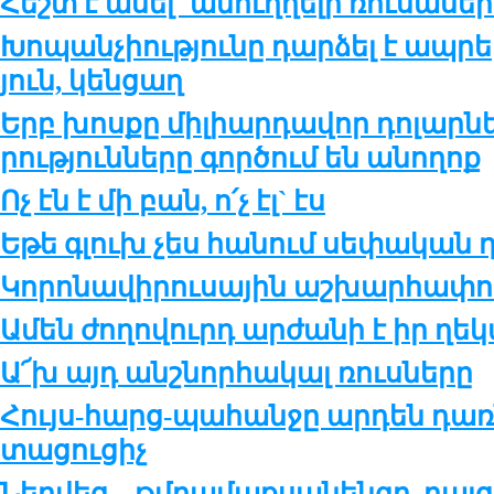
Հեշտ է ա­սել` ա­նուղ­ղե­լի ռու­սա­սե
Խո­պան­չիու­թ­յու­նը դար­ձել է ապ­րե­
յուն, կեն­ցաղ
Երբ խոս­քը մի­լիար­դա­վոր դո­լար­նե
րու­թ­յուն­նե­րը գոր­ծում են ա­նո­ղոք
Ոչ էն է մի բան, ո՛չ էլ` էս
Եթե գլուխ չես հա­նում սե­փա­կան ղ
Կո­րո­նա­վի­րու­սա­յին աշ­խար­հա­փո­
Ամեն ժո­ղո­վուրդ ար­ժա­նի է իր ղե­
Ա՜խ այդ անշ­նոր­հա­կալ ռուս­նե­րը
Հույս-հարց-պա­հան­ջը ար­դեն դառ­
տա­ցու­ցիչ
Ներ­վեց... թմ­րա­մաք­սա­նեն­գը, բա