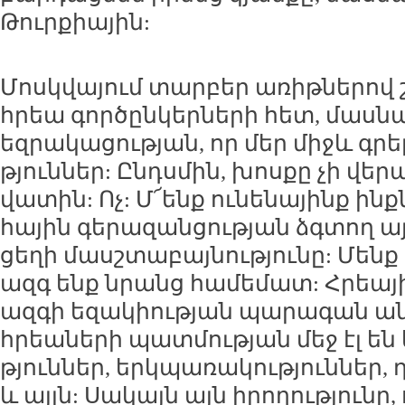
Թուր­քիա­յին:
Մոսկ­վա­յում տար­բեր ա­ռիթ­նե­րով շ
հրեա գոր­ծըն­կեր­նե­րի հետ, մաս­նա
եզ­րա­կա­ցու­թյան, որ մեր միջև գրե
թյուն­ներ: Ըն­դս­մին, խոս­քը չի վե­ր
վա­տին: Ոչ: Մ՜ենք ու­նե­նա­յինք ին
հա­յին գե­րա­զան­ցու­թյան ձգ­տող 
ցե­ղի մասշ­տա­բայ­նու­թյու­նը: Մե
ազգ ենք նրանց հա­մե­մատ: Հրեա­յ
ազ­գի ե­զա­կիու­թյան պա­րա­գան ան
հրեա­նե­րի պատ­մու­թյան մեջ էլ են ե
թյուն­ներ, երկ­պա­ռա­կու­թյուն­ներ, 
և այլն: Սա­կայն այն ի­րո­ղու­թյու­նը