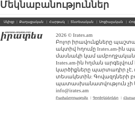
Մեկնաբանություններ
Սկիզբ
|
Քաղաքական
|
Հարթակ
|
Տնտեսական
|
Սոցիալական
|
Հո
2026 © Irates.am
Բոլոր իրավունքները պաշտպ
ակտիվ հղումը Irates.am-ին 
մասնակի կամ ամբողջական
Irates.am-ին հղման արգելվո
կարծիքները պարտադիր չէ, 
տեսակետին: Գովազդների բ
պատասխանատվություն չի կր
info@irates.am
Բաժանորդագրվել
|
Գործընկերներ
|
Հետա