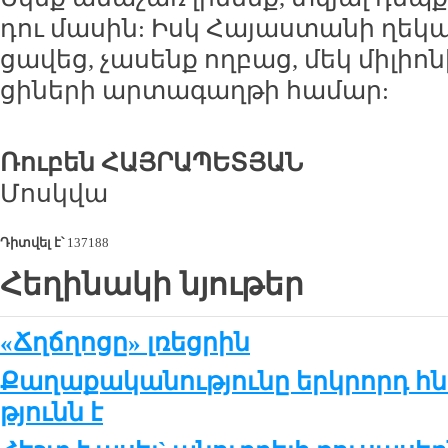
դու մա­սին: Իսկ Հա­յաս­տա­նի ղե­կա
ցա­վեց, չա­սենք ող­բաց, մեկ մի­լիո­
ցի­նե­րի ար­տա­գաղ­թի հա­մար:
Ռու­բեն ՀԱՅ­ՐԱ­ՊԵ­ՏՅԱՆ
Մոսկ­վա
Դիտվել է՝
137188
Հեղինակի նյութեր
«Ճղճղոցը» լռեցրին
Քա­ղա­քա­կա­նու­թ­յու­նը երկ­րորդ հ
թ­յունն է