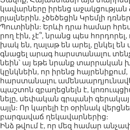
կա­վար­նե­րը ի­րենց ա­ջակ­ցու­թյան ձ
րյալ­նե­րին. չծե­ծե­ցին Կրեմ­լի դռ­նե
Պու­տի­նին: Երևի դրա հա­մար հրեա
րող էին, չէ՞, նրանց պես հոր­դո­րել,
խակ են, ղա­լաթ են ա­րել, ըն­կել են 
գնա­ցել ա­րագ հարս­տա­նա­լու տեն­չ
նեին՝ այ ե­թե նրանք տար­րա­կան խել
կընկ­նեին, որ ի­րենց հայ­րե­նի­քում,
հարս­տա­նա­լու ա­մե­նաար­դյու­նա
պաշ­տոն զբա­ղեց­նելն է, կո­ռուպ­ցի
նե­լը, սե­փա­կան գր­պա­նի գե­րա­կա­յո
այլն: Որ կա­րե­լի էր օ­րի­նակ վերց­
բար­գա­վաճ ղե­կա­վար­նե­րից:
Ինձ թվում է, որ մեզ հա­մար ան­չափ 