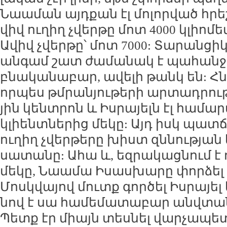
Նաա­ման այդ­քան էլ մո­լոր­ված հրեշ
վիվ ու­ղիղ չվեր­թը մոտ 4000 կլիո­մե
Ա­վիվ չվեր­թը՝ մոտ 7000: Տա­րան­ցիկ
ան­գամ շատ ժա­մա­նակ է պա­հան­ջո
բնա­կա­նա­բար, ա­վե­լի թանկ են: Հ
որ­պես թմ­րա­նյու­թե­րի ար­տադ­րո
յին կենտ­րոն և Իս­րա­յելն էլ հա­մար
կլիենտ­նե­րից մե­կը: Այդ իսկ պատ­ճ
ու­ղիղ չվեր­թե­րը խիստ զն­նու­թյան
սա­տա­նը: Ա­հա և, եզ­րա­կաց­նում է
մե­կը, Նաա­մա Ի­սաս­խա­րը փոր­ձել 
Մոսկ­վա­յով մուտք գոր­ծել Իս­րա­յել 
նով է սա հա­մե­մա­տա­բար անվ­տա
Պետք էր միայն տես­նել վար­չա­պետ