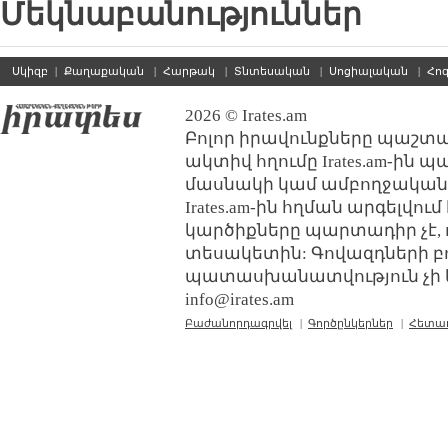
Մեկնաբանություններ
Սկիզբ
|
Քաղաքական
|
Հարթակ
|
Տնտեսական
|
Սոցիալական
|
Հո
2026 © Irates.am
Բոլոր իրավունքները պաշտպ
ակտիվ հղումը Irates.am-ին 
մասնակի կամ ամբողջական
Irates.am-ին հղման արգելվո
կարծիքները պարտադիր չէ, 
տեսակետին: Գովազդների բ
պատասխանատվություն չի կր
info@irates.am
Բաժանորդագրվել
|
Գործընկերներ
|
Հետա