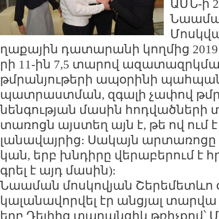
ԱՄՆ-ի 2
Նաա­մա 
Մոսկ­վա
ղա­քա­յին դա­տա­րա­նի կող­մից 2019
րի 11-ին 7,5 տա­րով ա­զա­տազ­րկ­
թմ­րա­նյու­թե­րի ա­պօ­րի­նի պահ­պ
պատ­րաստ­ման, զգա­լի չա­փով թմ­րա
նեն­գու­թյան մա­սին հոդ­ված­նե­րի 
տա­ռոցն այս­տեղ այն է, թե ով ում 
լա­նա­վայ­րից: Սա­կայն ար­տա­ռո­ցը 
կան, երբ խն­դի­րը վե­րա­բե­րում է հ
գրել է այդ մա­սին):
Նաա­ման մոս­կո­վյան Շե­րե­մետևո օ
կա­լա­նա­վոր­վել էր ան­ցյալ տար­վա 
երբ Դե­լիից տա­րան­ցիկ թռիչ­քով՝ Մո