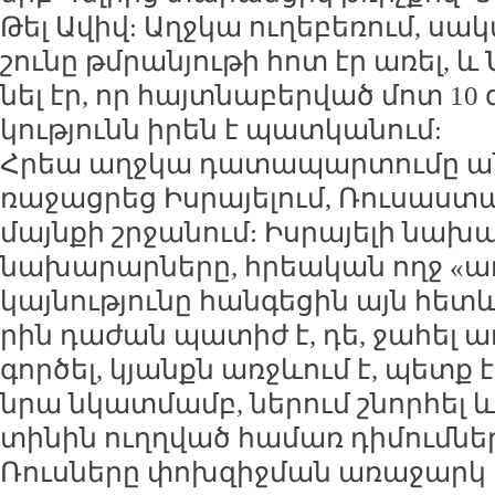
Թել Ա­վիվ: Աղջ­կա ու­ղե­բե­ռում, սա­
շու­նը թմ­րա­նյու­թի հոտ էր ա­ռել,
նել էր, որ հայտ­նա­բեր­ված մոտ 10 
կու­թյունն ի­րեն է պատ­կա­նում:
Հրեա աղջ­կա դա­տա­պար­տու­մը ան
ռա­ջաց­րեց Իս­րա­յե­լում, Ռու­սաս­
մայն­քի շր­ջա­նում: Իս­րա­յե­լի նա­խ
նա­խա­րար­նե­րը, հրեա­կան ողջ «ա­
կայ­նու­թյու­նը հան­գե­ցին այն հետև
րին դա­ժան պա­տիժ է, դե, ջա­հել աղ
գոր­ծել, կյանքն առջևում է, պետք է 
նրա նկատ­մամբ, նե­րում շնոր­հել և
տի­նին ուղղ­ված հա­մառ դի­մում­նե­
Ռուս­նե­րը փոխ­զիջ­ման ա­ռա­ջարկ