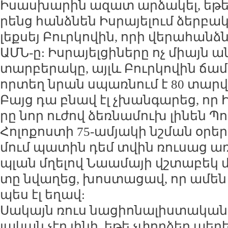
Ի­սաս­խա­րին ա­զատ ար­ձա­կել, ե­թե ի
րենց հանձ­նեն Իս­րա­յե­լում ձեր­բա­
լեք­սեյ Բուր­կո­վին, ո­րի վե­րա­հանձ
ԱՄՆ-ը: Իս­րա­յել­ցի­նե­րը ոչ միայն ա
տար­բե­րա­կը, այլև Բուր­կո­վին ճամ­
որ­տեղ նրան սպառ­նում է 80 տար­
Բայց դա բնավ էլ չխան­գա­րեց, որ Իս­
րը նոր ու­ժով ձեռ­նա­մուխ լի­նեն Պո
Հո­լո­քոս­տի 75-ա­մյա­կի նշ­ման օ­րե
մում պա­տին դեմ տվին ռու­սաց ա­ռ
պլան մղե­լով Նաա­մա­յի վշ­տա­բեկ մ
տը նվա­ղեց, խոս­տա­ցավ, որ ա­մեն ի
պես էլ ե­ղավ:
Սա­կայն ռուս նա­ցիո­նա­լիս­տա­կան 
լա­կան չէր լի­նի, ե­թե չփոր­ձեր պե­ղե