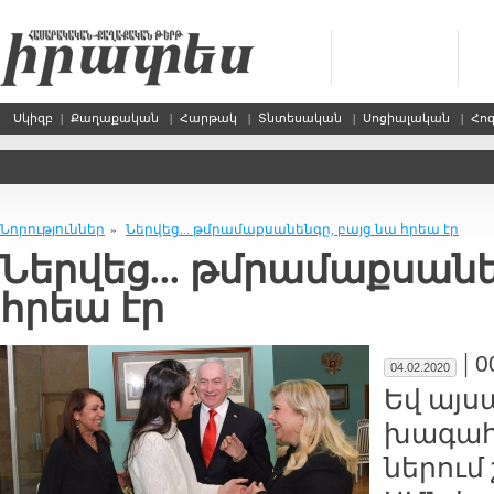
Սկիզբ
|
Քաղաքական
|
Հարթակ
|
Տնտեսական
|
Սոցիալական
|
Հո
Նորություններ
Ներ­վեց... թմ­րա­մաք­սա­նեն­գը, բայց նա հրեա էր
»
Ներ­վեց... թմ­րա­մաք­սա­ն
հրեա էր
|
0
04.02.2020
Եվ այս­
խա­գահ 
նե­րում 