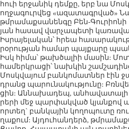
հուի եր­ջա­նիկ դեմ­քը, երբ նա Մոսկ
ող­ջա­գուր­վեց «ա­զա­տագր­ված» Նաա
թմ­րա­մաք­սա­նեն­գը Բեն-Գու­րիո­նի
յան հա­սավ վար­չա­պե­տի կա­ռա­վա­
Իս­րա­յե­լա­կան՝ հրեա հա­սա­րա­կու­
րօ­րու­թյան հա­մար պայ­քա­րը պսակ
Իսկ հի­մա՝ թախ­ծա­լիի մա­սին: Մո
հա­մերկ­րա­ցի՝ նախ­կին շամ­շա­դին­
Մոսկ­վա­յում բան­կո­մատ­ներ էին ջա
դրանց պա­րու­նա­կու­թյու­նը: Բռն­
ցին: Ան­նա­խա­դեպ, ան­հա­վա­տա­լի
րե­րի մեջ պար­փակ­ված կյան­քով ա
որ­տեղ` բան­կա­յին կո­ղո­պու­տը ռո
ղա­քում: Այ­դու­հան­դերձ, թմ­րա­մաք­
Ցա­վոք, Հա­յաս­տա­նի այն տա­րի­նե­