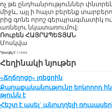
ոչ թե ընդ­հան­րու­թյուն­ներ փնտ­րե
միջև, այլ ի հայտ բե­րենք տար­բե­րու
րից գո­նե ո­րոշ գերպ­րագ­մա­տիկ ու
առ­նե­լու նկա­տա­ռու­մով:
Ռու­բեն ՀԱՅ­ՐԱ­ՊԵ­ՏՅԱՆ
Մոսկ­վա
Դիտվել է՝
174494
Հեղինակի նյութեր
«Ճղճղոցը» լռեցրին
Քա­ղա­քա­կա­նու­թ­յու­նը երկ­րորդ հ
թ­յունն է
Հեշտ է ա­սել` ա­նուղ­ղե­լի ռու­սա­սե