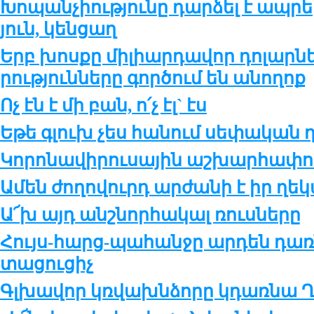
Խո­պան­չիու­թ­յու­նը դար­ձել է ապ­րե­
յուն, կեն­ցաղ
Երբ խոս­քը մի­լիար­դա­վոր դո­լար­նե
րու­թ­յուն­նե­րը գոր­ծում են ա­նո­ղոք
Ոչ էն է մի բան, ո՛չ էլ` էս
Եթե գլուխ չես հա­նում սե­փա­կան ղ
Կո­րո­նա­վի­րու­սա­յին աշ­խար­հա­փո­
Ամեն ժո­ղո­վուրդ ար­ժա­նի է իր ղե­
Ա՜խ այդ անշ­նոր­հա­կալ ռուս­նե­րը
Հույս-հարց-պա­հան­ջը ար­դեն դառ­
տա­ցու­ցիչ
Գլխա­վոր կռ­վախն­ձո­րը կդառ­նա Ղ