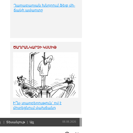
Ղա­րա­բա­ղ­յան խնդ­րում ֆեյք վի­
ճա­կի ա­վար­տը
ԾԱՂՐԱՆԿԱՐՉԻ ԿՍՄԻԹ
Ի՞նչ տարբերություն` ով է
մոտեցնում վախճանդ
08.08.2026
պ
|
Տեսանյութ
|
Այլ