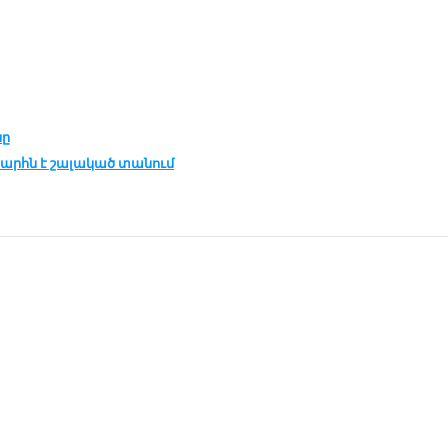
նը
­խարհն է շա­լա­կած տա­նում