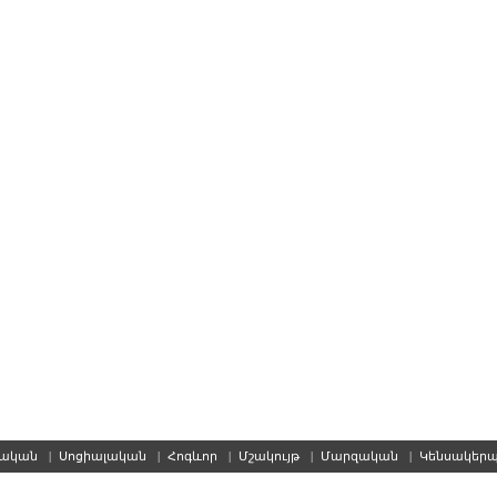
սական
|
Սոցիալական
|
Հոգևոր
|
Մշակույթ
|
Մարզական
|
Կենսակեր