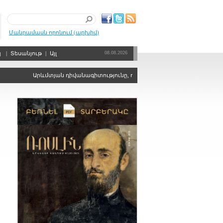
Մանրամասն որոնում (արխիվ)
08.08.2026
պ
|
Տեսանյութ
|
Այլ
Արևմտյան դիվանագիտությունը, որպես քաղաքական ճգնաժամերի կ