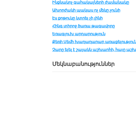
Ինք­նա­կոչ գա­հա­կալ­նե­րի ժա­մա­նա­կը
Ախոր­ժա­կի պա­կաս ոչ մե­կը չու­նի
Էս քոթուկը կտրել չի լինի
Հինգ տի­րոջ ծա­ռա թա­գա­վո­րը
Եռագ­լուխ ար­դա­րու­թ­յուն
Քե­ռի Սե­մի խա­ղա­ղա­րար ա­ռա­քե­լու­թ­յու­
Չա­րը ե­լել է շա­լակն աշ­խար­հի, հա­յը աշ
Մեկնաբանություններ