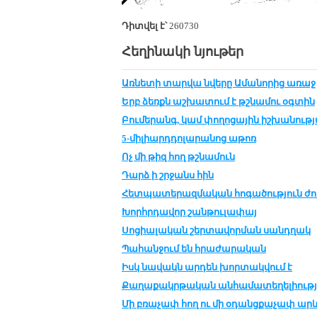
Դիտվել է՝
260730
Հեղինակի նյութեր
Առնե­տի տար­վա նվե­րը Ա­մա­նո­րից ա­ռաջ
Երբ ձեռքն աշ­խա­տում է թշ­նա­մու օգ­տին
Բու­մե­րանգ, կամ փո­ղո­ցա­յին իշ­խա­նու­թ­
5-մի­լիարդ­դո­լա­րա­նոց ա­թոռ
Ոչ մի թիզ հող թշ­նա­մուն
Դարձ ի շր­ջանս հին
Հետ­պա­տե­րազ­մա­կան հո­գա­ծու­թ­յուն ժո
Խորհր­դա­վոր շան­թու­լա­փայ
Սո­ցիա­լա­կան շեր­տա­վոր­ման սանդ­ղակ
Պա­հան­ջում են հրա­ժա­րա­կան
Իսկ նավակն արդեն խորտակվում է
Քա­ղա­քակր­թա­կան ան­հա­մա­տե­ղե­լիու­թ­
Մի բռա­չափ հող ու մի օ­դանց­քա­չափ ար