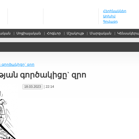
Հեղինակներ
Արխիվ
Գովազդ
սական
|
Սոցիալական
|
Հոգևոր
|
Մշակույթ
|
Մարզական
|
Կենսակեր
 գործակիցը` զրո
յան գործակիցը` զրո
|
18.03.2023
22:14