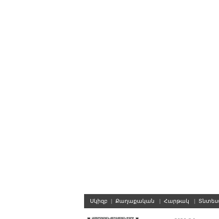
Սկիզբ
|
Քաղաքական
|
Հարթակ
|
Տնտե