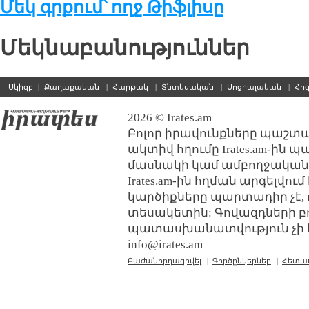
Մեկ գրքում՝ ողջ Թիֆլիսը
Մեկնաբանություններ
Սկիզբ
|
Քաղաքական
|
Հարթակ
|
Տնտեսական
|
Սոցիալական
|
Հո
2026 © Irates.am
Բոլոր իրավունքները պաշտպ
ակտիվ հղումը Irates.am-ին 
մասնակի կամ ամբողջական
Irates.am-ին հղման արգելվո
կարծիքները պարտադիր չէ, 
տեսակետին: Գովազդների բ
պատասխանատվություն չի կր
info@irates.am
Բաժանորդագրվել
|
Գործընկերներ
|
Հետա