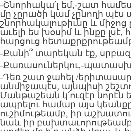
-Շնորհակա՛լ եմ,-շատ համե
մը չըրածի կամ չընողի պէս
շնորհակալութիւնը և միջոց 
աւելի ես խօսիմ և ինքը լսէ
հարցուց հետաքրքրութեամբ
-Քանի՞ տարեկան էք, սրբազ
-Քառասուներկու,-պատասխ
-Դեռ շատ ջահել /երիտասարդ
անմիջապէս, այնպիսի շեշտո
Մանթաշեան կ՛ուզէր նորէն
ապրելու համար այս կեանքը
ուշիմութեամբ, իր աշխատու
նաև իր բախտաւորութեամբ 