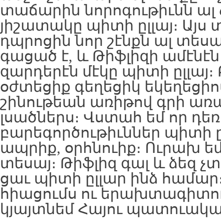
տաճարին նորոգութիւնն ալ
յիշատակը պիտի ըլլայ։ Այս
դպրոցին նոր շէնքն ալ տես
գացած է, և Թիֆլիզի ամէնէ
զարդերէն մէկը պիտի ըլլայ
օժտեցիք գեղեցիկ եկեղեցիով
շինութեան առիթով գրի առա
լսածներս։ Վստահ եմ որ դեռ
բարեգործութիւններ պիտի 
ապրիք, օրհնուիք։ Ուրախ ե
տեսայ։ Թիֆլիզ գալ և ձեզ չտ
ցաւ պիտի ըլլար ինձ համար։
հիացումս ու երախտագիտո
կյայտնեմ Հայու պատուակա