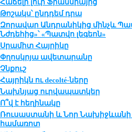
Հաճելի լուր Ֆրանսիայից
Թոշակս՝ ընդդեմ դրա
Զորավար Անդրանիկից մինչև Պա
Նժդեհից»՝ «Պատվո լեգեոն»
Սրամիտ Հայրիկը
Փղոսկրյա ավետարանը
Չնքուշ
Հայրիկն ու decolté-ները
Նախնյաց ուրվապատկեր
Ո՞վ է հեղինակը
Ռուսաստանի և Նոր Նախիջևանի 
համառոտ