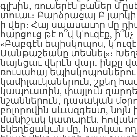
գլխին, ռուսերէն բաներ մ՛ըս
տուաւ։ Բարձրացայ Բ յարկի
ի վեր։ Հայ սպասաւոր մը դի
հարցուց թէ ո՞վ կ՛ուզէք, ի՞նչ
«Բաբգէն եպիսկոպոս, կ՛ուզէ
Մանթաշեանը տեսնել»։ Խեղ
նայեցաւ վերէն վար, ինքը 
ռուսահայ եպիսկոպոսներու
կամիլաւկաներուն, շքեղ հա
կապուստին, փայլուն զարդե
նշաններուն, դասական մօրո
բոլորովին սևազգեստ, նոյն 
մանիշակ կատարէն, հովանո
եկեղեցական մը, հարկաւ ողո