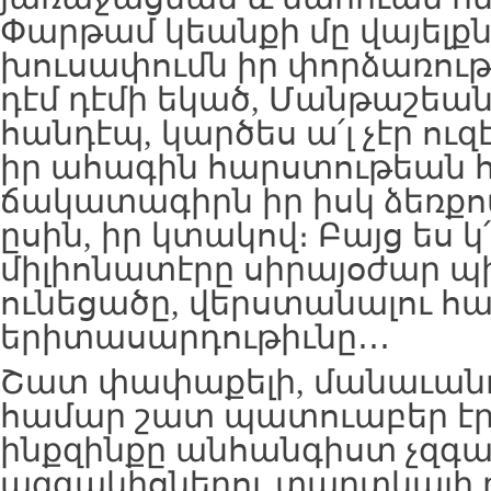
Փարթամ կեանքի մը վայելքն
խուսափումն իր փորձառութ
դէմ դէմի եկած, Մանթաշեան
հանդէպ, կարծես ա՛լ չէր ու
իր ահագին հարստութեան հ
ճակատագիրն իր իսկ ձեռքով
ըսին, իր կտակով։ Բայց ես կ՛
միլիոնատէրը սիրայօժար պ
ունեցածը, վերստանալու հ
երիտասարդութիւնը․․․
Շատ փափաքելի, մանաւանդ 
համար շատ պատուաբեր էր
ինքզինքը անհանգիստ չզգար
ազգակիցներու տաղտկալի դ