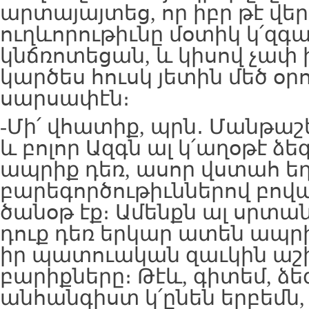
արտայայտեց, որ իբր թէ վե
ուղևորութիւնը մօտիկ կ՛զգ
կնճռոտեցան, և կիսով չափ ի
կարծես հուսկ յետին մեծ օ
սարսափէն։
-Մի՛ վհատիք, պրն․ Մանթաշ
և բոլոր Ազգն ալ կ՛աղօթէ ձե
ապրիք դեռ, ասոր վստահ եղ
բարեգործութիւններով բով
ծանօթ էք։ Ամենքն ալ սրտա
դուք դեռ երկար ատեն ապրի
իր պատուական զաւկին ա
բարիքները։ Թէև, գիտեմ, ձե
անհանգիստ կ՛ընեն երբեմն,