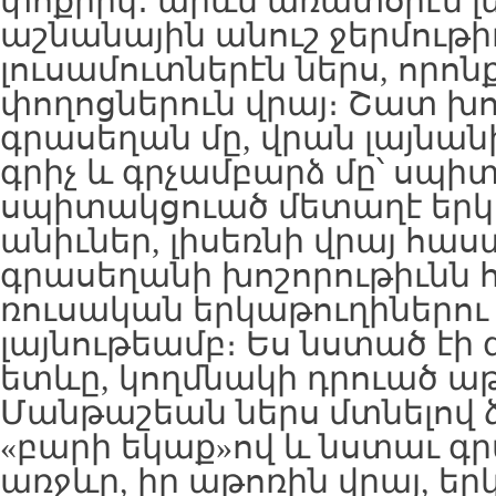
փոքրիկ․ արևն առատօրէն լե
աշնանային անուշ ջերմութի
լուսամուտներէն ներս, որոն
փողոցներուն վրայ։ Շատ խո
գրասեղան մը, վրան լայնա
գրիչ և գրչամբարձ մը՝ սպի
սպիտակցուած մետաղէ երկ
անիւներ, լիսեռնի վրայ հա
գրասեղանի խոշորութիւնն 
ռուսական երկաթուղիներու 
լայնութեամբ։ Ես նստած էի
ետևը, կողմնակի դրուած աթ
Մանթաշեան ներս մտնելով ձ
«բարի եկաք»ով և նստաւ գ
առջևը, իր աթոռին վրայ, եր