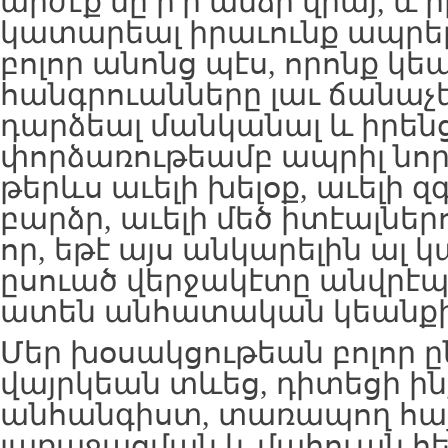
արժէք մը ի՛ր անձի վրայ, և ի
կատարեալ իրաւունք ապրելո
բոլոր անոնց պէս, որոնք կե
հանգրուանները լաւ ճանաչե
դարձեալ մանկանալ և իրենց
փորձառութեամբ ապրիլ նոր 
թերևս աւելի խելօք, աւելի զգ
բարձր, աւելի մեծ իտէալներո
որ, եթէ այս անկարելին ալ կ
ըսուած վերջակէտը անվրէպ
ատեն անհատական կեանքի
Մեր խօսակցութեան բոլոր ըն
վայրկեան տևեց, դիտեցի ինք
անհանգիստ, տառապող հայ
յառաջացման և մահուան հ