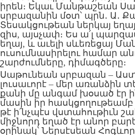
իրեն։ Եկաւ Մանթաշեան Ս
սրբազանին մօտ՝ պրն․ Ա․ Ք
Տեսակցութեան ներկայ եղա
զիս, այսչափ։ Ես ա՛լ պարզա
եղայ, և աւելի սևեռեցայ Մա
ուսումնասիրելու համար ան
շարժումները, դիմագծերը։
Սաթունեան սրբազան – Աստ
լուսաւորէ – մեր առանձին 
քանի մը անգամ խօսած էր 
մասին իր հասկցողութեամբ
թէ ի՛նչպէս վստահութիւն շա
միջնորդ եղած էր անոր բար
օրինակ՝ Ներսէսեան Հոգևո