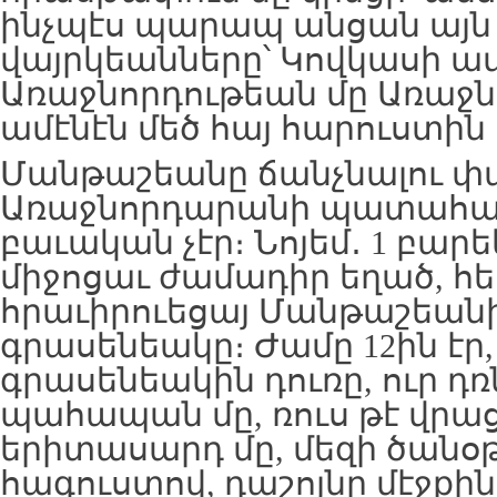
ինչպէս պարապ անցան այն 3
վայրկեանները՝ Կովկասի ա
Առաջնորդութեան մը Առաջն
ամէնէն մեծ հայ հարուստին
Մանթաշեանը ճանչնալու 
Առաջնորդարանի պատահակ
բաւական չէր։ Նոյեմ․ 1 բար
միջոցաւ ժամադիր եղած, հ
հրաւիրուեցայ Մանթաշեանի
գրասենեակը։ Ժամը 12ին էր,
գրասենեակին դուռը, ուր դ
պահապան մը, ռուս թէ վրաց
երիտասարդ մը, մեզի ծանօթ
հագուստով, դաշոյնը մէջք