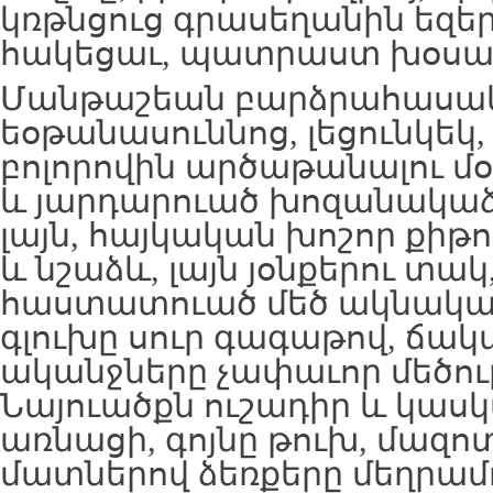
կռթնցուց գրասեղանին եզեր
հակեցաւ, պատրաստ խօսակ
Մանթաշեան բարձրահասակ
եօթանասուննոց, լեցունկեկ,
բոլորովին արծաթանալու մ
և յարդարուած խոզանակաձև
լայն, հայկական խոշոր քիթո
և նշաձև, լայն յօնքերու տակ,
հաստատուած մեծ ակնակապ
գլուխը սուր գագաթով, ճակ
ականջները չափաւոր մեծու
Նայուածքն ուշադիր և կասկ
առնացի, գոյնը թուխ, մազոտ
մատներով ձեռքերը մեղրամո