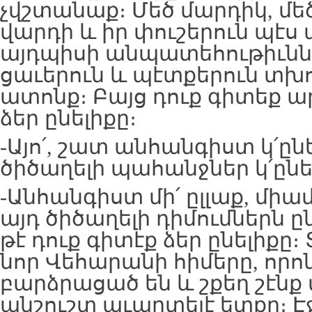
չվշտանաք։ Մեծ մարդիկ, մե
վարդի և իր փուշերուն պէս
այդպիսի անպատեհութիւննե
ցաւերուն և պէտքերուն տխո
ատոնք։ Բայց դուք գիտեք ար
ձեր ընելիքը։
-Այո՛, շատ անհանգիստ կ՛ընե
ծիծաղելի պահանջներ կ՛ընե
-Անհանգիստ մի՛ ըլլաք, միա
այդ ծիծաղելի դիմումներն ը
թէ դուք գիտէք ձեր ընելիքը։
նոր Վեհարանի հիմերը, որ
բարձրացած են և շքեղ շէնք 
անշուշտ աւարտելէ ետքը։ Է