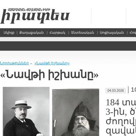
Սկիզբ
|
Քաղաքական
|
Հարթակ
|
Տնտեսական
|
Սոցիալական
|
Հո
Նորություններ
«Նավթի իշխանը»
»
«Նավթի իշխանը»
|
1
04.03.2026
184 տ
3-ին, 
ժողով
զավակ