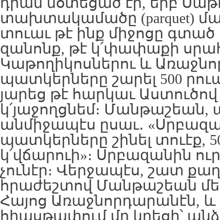
դրան մօտեցած էր, երբ Սա
տախտակամածը (parquet) մ
տուաւ թէ ինք միջոցը գտած 
զանոնք, թէ կ՛փափաքի սրահ
Կաթողիկոսներու և Առաջնո
պատկերները շարել 500 րուպ
յարեց թէ հարկաւ Աստուծով 
կ՛յաջողցնեմ։ Մանթաշեան, 
անմիջապէս ըսաւ․ «Սրբազան
պատկերները շինել տուէք, 5
կ՛վճարուի»։ Սրբազանին ու
չունէր։ Վերջապէս, շատ ք
հրաժեշտով Մանթաշեան մե
Հայոց Առաջնորդարանէն, և 
հիասթափում մը կրեցի՝ անձ