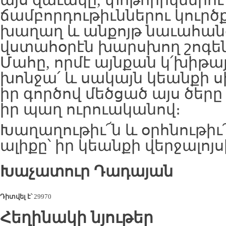
այս զաւակը, փոթորիկներու
ճամբորդութիւններու կուրծք
խաղաղ և անքոյթ նաւահան
վստահօրէն խարսխող շոգեն
Մահը, որմէ այնքան կ՛խիթայ
խոնջա՛ և սակայն կեանքի ս
իր գործով մեծցած այս ծեր
իր պաղ ուրուականով։
Խաղաղութիւ՜ն և օրհնութիւ՜
ալիքը՝ իր կեանքի վերջալոյս
Խաչատուր Դադայան
Դիտվել է՝
29970
Հեղինակի նյութեր