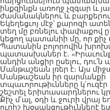
հարցումներուն պատասխան
ինքզինքն առողջ չզգար և յար
ժամանակներու և բարքերու
Եկեղեցւոյ մէջ՝ քարոզի ատ
տեղ մը բռնելու փափաքով ը
կեցող պատանիի մը, որ քիչ
Պատանին բոլորովին խրոխտ
պատասխաներ է․ «Իրաւունք 
անդին անցիր ըսելու, դու՛ն 
Մանթաշեան լռեր է։ Այս մի
Մանթաշեան իր զարմանքի
տպաւորութիւնները կ՛ուզէր
շեշտել երիտասարդներու կ
Քիչ մ՛ալ, օդի և ջուրի վրայ
ուրիշ խօսակցութիւններէ ետ