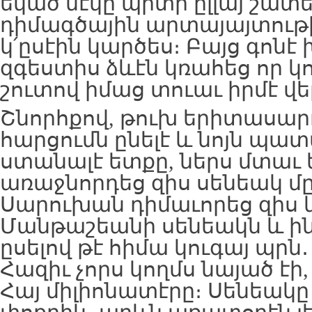
եկած մէկը պիտի ըլլայ շատե
դիմագծային արտայայտութի
կ՛ըսէին կարծես։ Բայց գոնէ
զգեստիս ձևէն կռահեց որ կո
շուտով իմաց տուաւ իրմէ վ
Շնորհքով, թուխ երիտասարդ 
հարցումն ընելէ և նոյն պ
ստանալէ ետքը, ներս մտաւ 
առաջնորդեց զիս սենեակ մը,
Սարուխան դիմաւորեց զիս
Մանթաշեանի սենեակն և ինք
ըսելով թէ հիմա կուգայ պր
Հազիւ չորս կողմս նայած էի
Հայ միլիոնատէրը։ Սենեակը