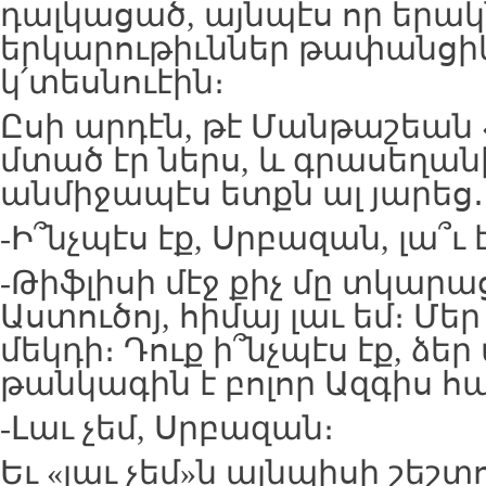
դալկացած, այնպէս որ երա
երկարութիւններ թափանցի
կ՛տեսնուէին։
Ըսի արդէն, թէ Մանթաշեան
մտած էր ներս, և գրասեղան
անմիջապէս ետքն ալ յարեց․
-Ի՞նչպէս էք, Սրբազան, լա՞ւ 
-Թիֆլիսի մէջ քիչ մը տկարա
Աստուծոյ, հիմայ լաւ եմ։ Մե
մեկդի։ Դուք ի՞նչպէս էք, ձե
թանկագին է բոլոր Ազգիս հ
-Լաւ չեմ, Սրբազան։
Եւ «լաւ չեմ»ն այնպիսի շեշտ