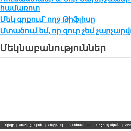
համառոտ
Մեկ գրքում՝ ողջ Թիֆլիսը
Մտածում եմ, որ զուր չեմ չարչարվ
Մեկնաբանություններ
Սկիզբ
|
Քաղաքական
|
Հարթակ
|
Տնտեսական
|
Սոցիալական
|
Հո