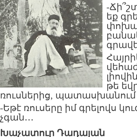
-Ճի՞շ
եք գր
փոխար
բանակ
գրավե
Հայրի
վեհաժ
լիովի
թե եվ
ռուսներից, պատասխանում 
-Եթէ ռուսերը իմ գրելովս կու
չգան․․․
Խաչատուր Դադայան