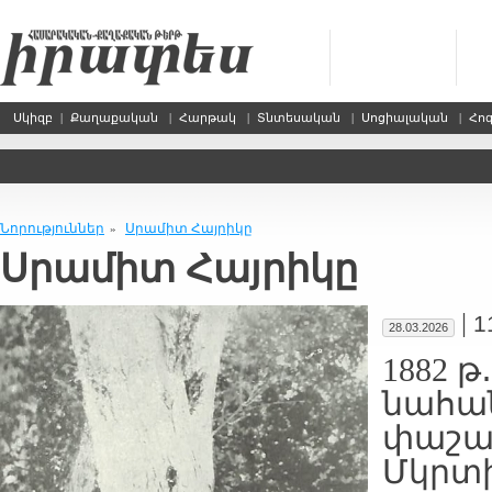
Սկիզբ
|
Քաղաքական
|
Հարթակ
|
Տնտեսական
|
Սոցիալական
|
Հո
Նորություններ
Սրամիտ Հայրիկը
»
Սրամիտ Հայրիկը
|
1
28.03.2026
1882 թ
նահա
փաշան
Մկրտի