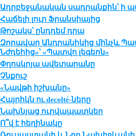
Ադրբեջանական սադրանքին՝ ի
Հաճելի լուր Ֆրանսիայից
Թոշակս՝ ընդդեմ դրա
Զորավար Անդրանիկից մինչև Պա
Նժդեհից»՝ «Պատվո լեգեոն»
Փղոսկրյա ավետարանը
Չնքուշ
«Նավթի իշխանը»
Հայրիկն ու decolté-ները
Նախնյաց ուրվապատկեր
Ո՞վ է հեղինակը
Ռուսաստանի և Նոր Նախիջևանի 