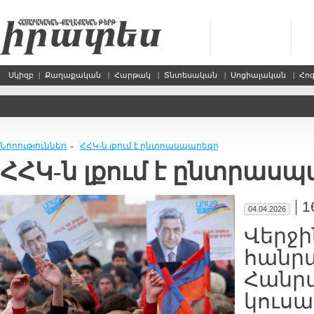
Սկիզբ
|
Քաղաքական
|
Հարթակ
|
Տնտեսական
|
Սոցիալական
|
Հո
Նորություններ
ՀՀԿ-ն լքում է ընտրասպարեզը
»
ՀՀԿ-ն լքում է ընտրաս
|
1
04.04.2026
Վերջի
հանրա
Հանր
կուսա