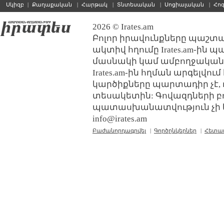
Սկիզբ
|
Քաղաքական
|
Հարթակ
|
Տնտեսական
|
Սոցիալական
|
Հո
2026 © Irates.am
Բոլոր իրավունքները պաշտպ
ակտիվ հղումը Irates.am-ին 
մասնակի կամ ամբողջական
Irates.am-ին հղման արգելվո
կարծիքները պարտադիր չէ, 
տեսակետին: Գովազդների բ
պատասխանատվություն չի կր
info@irates.am
Բաժանորդագրվել
|
Գործընկերներ
|
Հետա