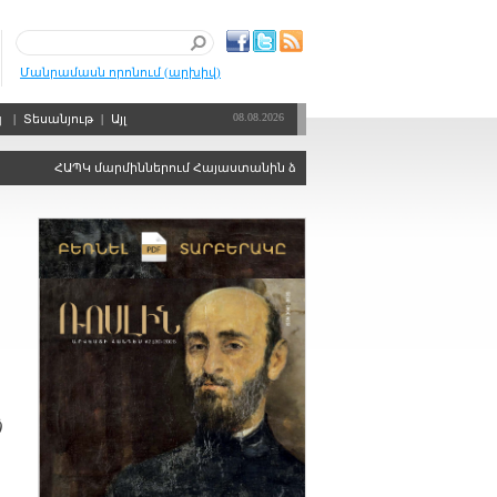
Մանրամասն որոնում (արխիվ)
08.08.2026
պ
|
Տեսանյութ
|
Այլ
ՀԱՊԿ մարմիններում Հայաստանին ձայնի իրավունքից զրկելու որոշում կա
)