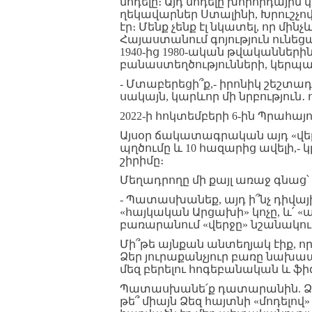
մոդելը։ Այդ մոդելը խորհրդային 
ղեկավարներ Ստալինի, Խրուշչո
էր։ Մենք չենք էլ նկատել, որ 
Հայաստանում գոյություն ունեց
1940-ից 1980-ական թվականների
բանաստեղծությունների, կերպա
- Մտաբերեցի՞ք,- իրոնիկ շեշտա
սակայն, կարևոր մի նրբություն․ ո
2022-ի հոկտեմբերի 6-ին Պրահայ
Այսօր ճակատագրական այդ «վերջ
պղծումը և 10 հազարից ավելի
շիրիմը։
Մեղադրողը մի քայլ առաջ գնաց
- Պատասխանեք, այդ ի՞նչ դիվային
«հայկական Արցախի» կոչը, և՛
բառարանում «վերջը» նշանակում
Մի՞թե այնքան անտեղյակ էիք, ո
Ձեր յուրաքանչյուր բառը նախապ
մեզ բերելու հոգեբանական և ֆ
Պատասխանե՛ք դատարանին. Ձեր
թե՞ միայն Ձեզ հայտնի «մոդելո