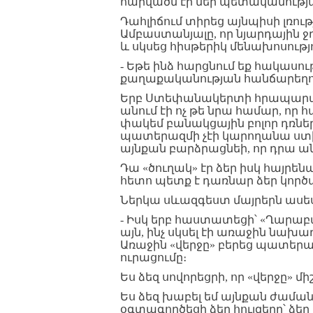
հարվածն էր մեր պետականությ
Դահլիճում տիրեց այնպիսի լռությ
Ամբաստանյալը, որ նյարդային ջ
և սկսեց հիսթերիկ մենախոսությո
- Եթե ինձ հարցնում եք հակասութ
քաղաքականության հանճարեղու
Երբ Ստեփանակերտի հրապարակու
անում էի ոչ թե նրա համար, որ
փակեմ բանակցային բոլոր դռնե
պատերազմի չէի կարողանա ստի
այնքան բարձրացնեի, որ դրա ան
Դա «ծուղակ» էր ձեր իսկ հայրեն
հետո պետք է դառնար ձեր կործ
Ներկա սևազգեստ մայրերն ասես
- Իսկ երբ հաստատեցի՝ «Ղարաբ
այն, ինչ սկսել էի առաջին նախա
Առաջին «վերջը» բերեց պատերազ
ուրացումը։
Ես ձեզ սովորեցրի, որ «վերջը» մի
Ես ձեզ խաբել եմ այնքան ժամանա
օգտագործեցի ձեր հույզերը՝ ձեր 