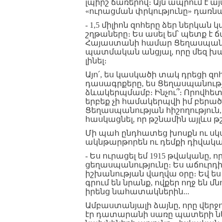
լպիրշ ճառերով։ Այն ապրում է այ
«ուրացման փրկությունը» դառն
- 1,5 միլիոն զոհերը ձեր ներկան 
շղթաները։ Ես ասել եմ՝ պետք է
Հայաստանի համար Ցեղասպանութ
պատմական անցյալ, որը մեզ խ
լինել։
Այո՛, ես կասկածի տակ դրեցի զ
դասագրքերը, ես Ցեղասպանությ
ձևակերպմամբ։ Ինչու՞։ Որովհետ
երբեք չի համակերպվի իմ բերած
Ցեղասպանության հիշողություն,
հասկացնել, որ թշնամին այլևս թշ
Մի պահ ընդհատեց խոսքն ու սկս
ակնթարթորեն ու դեմքի դիվակա
- Ես ուրացել եմ 1915 թվականը, ո
ցեղասպանությունը։ Ես աճուրդի
իշխանության վաղվա օրը։ Եվ ես
գրում են նրանք, ովքեր ողջ են մ
իրենց նահատակներին...
Ամբաստանյալի ձայնը, որը վերջ
էր դատարանի սառը պատերի ներ