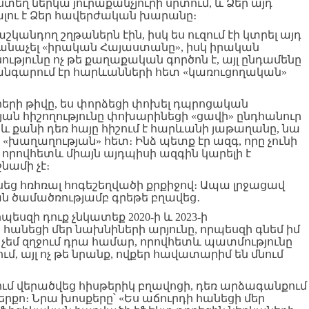
ստեղ ներկա յուրաքանչյուրի սրտում, և Ձեր այդ
ալու է Ձեր հավերժական խարանը։
կաշկանդող շղթաներն էին, իսկ ես ուզում էի կտրել այդ
 ճանաչել «իրական Հայաստանը», իսկ իրական
յունը ոչ թե քաղաքական գործոն է, այլ ընդամենը
անգարում էր հարևանների հետ «կառուցողական»
ոհերի թիվը, ես փորձեցի փոխել դպրոցական
ան հիշողությունը փոխարինեցի «ցավի» ընդհանուր
և քանի դեռ հայը հիշում է հարևանի յաթաղանը, նա
 «խաղաղության» հետ։ Ինձ պետք էր ազգ, որը չունի
 որովհետև միայն այդպիսի ազգին կարելի է
նամի չէ։
եց հռհռալ հոգեշեղվածի քրքիջով։ Ապա լրջացավ
ն ծամածռությամբ գրեթե բղավեց․
րպեսզի դուք չնկատեք 2020-ի և 2023-ի
 հանեցի մեր նախնիների արյունը, որպեսզի գնեմ իմ
 չեմ զղջում դրա համար, որովհետև պատմությունը
նում, այլ ոչ թե նրանք, ովքեր հավատարիմ են մնում
ում վերածվեց հիսթերիկ բղավոցի, դեռ արձագանքում
քո։ Նրա խոսքերը՝ «Ես աճուրդի հանեցի մեր