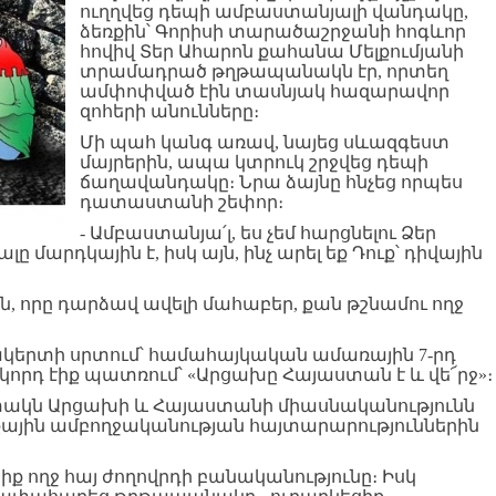
ուղղվեց դեպի ամբաստանյալի վանդակը,
ձեռքին՝ Գորիսի տարածաշրջանի հոգևոր
հովիվ Տեր Ահարոն քահանա Մելքումյանի
տրամադրած թղթապանակն էր, որտեղ
ամփոփված էին տասնյակ հազարավոր
զոհերի անունները։
Մի պահ կանգ առավ, նայեց սևազգեստ
մայրերին, ապա կտրուկ շրջվեց դեպի
ճաղավանդակը։ Նրա ձայնը հնչեց որպես
դատաստանի շեփոր։
- Ամբաստանյա՛լ, ես չեմ հարցնելու Ձեր
 մարդկային է, իսկ այն, ինչ արել եք Դուք՝ դիվային
ին, որը դարձավ ավելի մահաբեր, քան թշնամու ողջ
նակերտի սրտում՝ համահայկական ամառային 7-րդ
կորդ էիք պատռում՝ «Արցախը Հայաստան է և վե՜րջ»։
ատակն Արցախի և Հայաստանի միասնականությունն
քային ամբողջականության հայտարարություններին
իք ողջ հայ ժողովրդի բանականությունը։ Իսկ