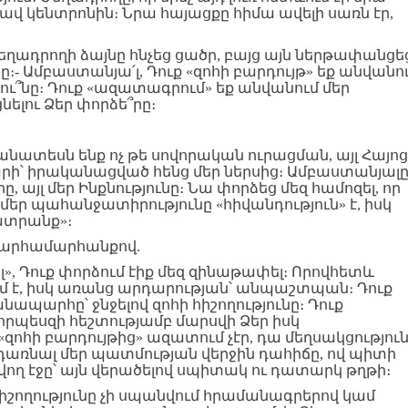
վ կենտրոնին։ Նրա հայացքը հիմա ավելի սառն էր,
 Մեղադրողի ձայնը հնչեց ցածր, բայց այն ներթափանցե
։- Ամբաստանյա՛լ, Դուք «զոհի բարդույթ» եք անվանո
յու՞նը։ Դուք «ազատագրում» եք անվանում մեր
ելու Ձեր փորձե՞րը։
.
նատեսն ենք ոչ թե սովորական ուրացման, այլ Հայոց
ի՝ իրականացված հենց մեր ներսից։ Ամբաստանյալ
, այլ մեր Ինքնությունը։ Նա փորձեց մեզ համոզել, որ
 մեր պահանջատիրությունը «հիվանդություն» է, իսկ
ատրանք»։
 արհամարհանքով.
ել», Դուք փորձում էիք մեզ զինաթափել։ Որովհետև
մ է, իսկ առանց արդարության՝ անպաշտպան։ Դուք
նապարհը՝ ջնջելով զոհի հիշողությունը։ Դուք
 որպեսզի հեշտությամբ մարսվի Ձեր իսկ
զոհի բարդույթից» ազատում չէր, դա մեղսակցությու
 դառնալ մեր պատմության վերջին դահիճը, ով պիտի
ող էջը՝ այն վերածելով սպիտակ ու դատարկ թղթի։
հիշողությունը չի սպանվում հրամանագրերով կամ