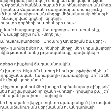
կայսրության, իսկ ավելի կոնկրետ այդ կայսրության
վի, Բրեժնևի հանձնարարած հայրենասիրության մոդե
մինչև իրական Հայաստանի գաղափարախոսությունը
ած հայրենասիրության մոդելը մեծամասամբ հենվել է
ն ձևավորված գրքերի, երգերի,
րվեստի գործերի ու պիեսների վրա»։
դրմամբ հարցադրեց Մեղադրողը։- Լուսաբանենք,
՞ր, ավելի ճիշտ ու՞մ «մոդելով»
ում հայտարարեցիք՝ «Արցախը Ադրբեջան է և վերջ»։
ը» դարձել է մեր հայրենիքի վերջը, մեր սրբավայրեր
,- կրկին թափահարեց թղթապանակը,-զավակների
՝ գրեթե դիպչելով ճաղավանդակին.
 խաղ էր։ Ինչպե՞ս կարող է նույն շուրթերից հնչել և՛
 «ադրբեջանական Ղարաբաղի» դատավճիռը։ Մի՞թե Ձե
 է միայն կործանում։
ր չէիք հասկանում Ձեր խոսքի կործանարար գինը, թե՞
ես հաշվարկված որոշակի «մոդելի» դիվային քայլ էր՝
իզիկական կապիտուլյացիային։
 հռչակած «վերջը» տգետի պատրանքո՞վ էր ասված
վ» դավաճանության վերջնական ու անդառնալի