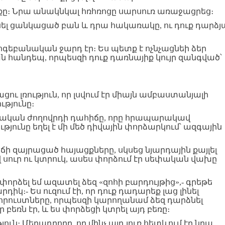
ը։ Նրա անակնկալ հռհռոցը սարսուռ առաջացրեց։
 ասել ցանկացած բան և դրա հակառակը, ու դուք դարձյ
հոգեբանական ջարդ էր։ Ես պետք է ոչնչացնեի ձեր
 հանդեպ, որպեսզի դուք դառնայիք կույր զանգված՝
ու լռություն, որ լսվում էր միայն ամբաստանյալի
թյունը։
սեփական ժողովրդի դահիճը, որը հրապարակավ
թյունը եղել է մի մեծ դիվային փորձարկում՝ ազգային
ճի զայրացած հայացքները, սկսեց նյարդային քայլել
սուր ու կտրուկ, ասես փորձում էր սեփական վախը
ը փորձել եմ ազատել ձեզ «զոհի բարդույթից»,- գրեթե
դիկ։- Ես ուզում էի, որ դուք դադարեք լաց լինել
կորուստները, որպեսզի կարողանամ ձեզ դարձնել
 բեռն էր, և ես փորձեցի կտրել այդ բեռը։
յուն։ Մեղադրողը, որ մինչ այդ լուռ հետևում էր նրա