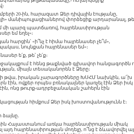
թափահարեց թղթապանակը,- ուղարկեցիք
վ։
եմբերի 20-ին, հարազատ Ձեր դիվային էությանը,
ելի» մանիպուլյացիաներով փորձեցիք արդարանալ, թե
եմ մի պարզ պատճառով, հայրենասիրության
եր եմ եղել»։
 հարցին՝ «ի՞նչ է հիմա հայրենասեր չե՞մ»,
պակաս, նույնքան հայրենասեր եմ»։
ասեր ե՛ք, թե՝ չե՛ք։
ի միջակայքում է հենց թաքնված գլխավոր հանցագործն 
էության, միայն տեսականորեն է Ձերը։
լի թվա, իրական չարագործները ԽՍՀՄ նախկին, ա՜խ
ն էին, ովքեր որպես բռնակալներ կառչել էին Ձեր իսկ
 էին, ոնց թուրք-ադրբեջանական շահերն էին
կացության հիմքում Ձեր իսկ խոստովանությունն է։
 ձայնը․
պահին Հայաստանում առկա հայրենասիրության միակ
լ այդ հայրենասիրության մոդելը, ո՞նց է ձևավորվել ա