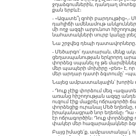
ջղաձգումներին, դանդաղ մոտեցա
քան երբևէ։
- «Ազատե՞լ զոհի բարդույթից»,-
դահլիճի ամենամութ անկյունները
մի ողջ ազգի արյունոտ հիշողութ
նահատակների սուրբ կանչը լռեցն
Նա շրջվեց դեպի դատավորները
- Մեծարգո՛ դատարան, մենք ակա
ցեղասպանության երկրորդ արար
փորձեց սպանել ոչ թե մարմինները
մեր պապերի մոխիրը «բեռ» է, որ
մեր արդար դատի ձգտումը՝ «պ
Նայեց ամբաստանյալին՝ խորին
- Դուք չէիք փորձում մեզ «ազատ
առանց հիշողության ազգը անդե
ուզում էիք մաքրել ոճրագործի ճա
փորձեցիք ուրանալ Մեծ եղեռնը,
իրականացրած նոր եղեռնը։ Դա «
էր ոճրագործին։ Դուք փորձեցիք
փակեր մեր հազարամյակներ ձգվ
Բայց իմացե՛ք, ամբաստանյա՛լ. 