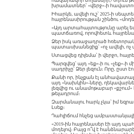
հազարավոր տղաների,- օդում 
խրամատներ՝ «վերջ»-ի հավատո
Իհարկե, ավելի ուշ՝ 2025-ի սեպտ
հայրենասիրության շինծու «մոդ
«Այդ արտահայտությունը արել 
պատճառով, որովհետև հայրենաս
Ձեր իսկ առաջադրած հռետորական
պատասխանեցիք՝ «ոչ ավելի, ոչ 
Ստացվեց դիլեմա՝ ի վերջո, հայրեն
Պարզվեց՝ այդ «եք»-ի ու «չեք»-
սադրիչը՝ Ձեր լեզուն։ Որը, ըստ 
Քանի որ, ինչքան էլ անհավատա
այդ «նախկին»-ները, ղեկավարներ
լեզվից ու անամոթաբար «քշում»
թելադրում։
Զարմանալու հարկ չկա՝ իմ եզրա
Լսեք։
Դահլիճում հնչեց ամբաստանյալի
«2019-ին հայրենասեր էի այդ 
մոդելով։ Բայց ո՞վ է հանձնարարե