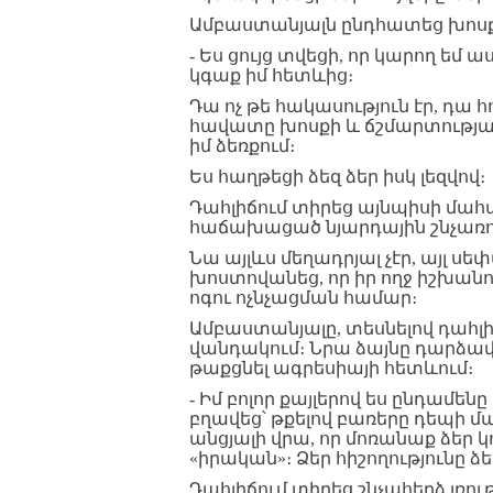
Ամբաստանյալն ընդհատեց խոսք
- Ես ցույց տվեցի, որ կարող եմ
կգաք իմ հետևից։
Դա ոչ թե հակասություն էր, դա 
հավատը խոսքի և ճշմարտության
իմ ձեռքում։
Ես հաղթեցի ձեզ ձեր իսկ լեզվով։
Դահլիճում տիրեց այնպիսի մահաց
հաճախացած նյարդային շնչառու
Նա այլևս մեղադրյալ չէր, այլ 
խոստովանեց, որ իր ողջ իշխանու
ոգու ոչնչացման համար։
Ամբաստանյալը, տեսնելով դահլի
վանդակում։ Նրա ձայնը դարձավ 
թաքցնել ագրեսիայի հետևում։
- Իմ բոլոր քայլերով ես ընդամեն
բղավեց՝ թքելով բառերը դեպի մար
անցյալի վրա, որ մոռանաք ձեր 
«իրական»։ Ձեր հիշողությունը ձեր
Դահլիճում տիրեց շնչահեղձ լռութ