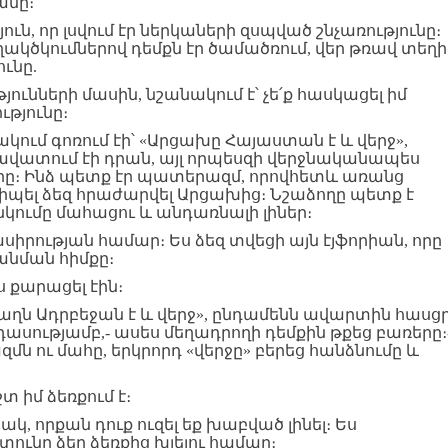
անը։
ուն, որ լսվում էր ներկաների զսպված շնչառությունը։
ղակծկումներով դեմքն էր ծամածռում, վեր թռավ տեղի
ւնը.
յունների մասին, նշանակում է՝ չե՛ք հասկացել իմ
թյունը։
մ գոռում էի՝ «Արցախը Հայաստան է և վերջ»,
 հավատում էի դրան, այլ որպեսզի վերջնականապես
րը։ Ինձ պետք էր պատերազմ, որովհետև առանց
պել ձեզ հրաժարվել Արցախից։ Նշաձողը պետք է
կումը մահացու և անդառնալի լիներ։
ասիրության համար։ Ես ձեզ տվեցի այն էյֆորիան, որը
անման հիմքը։
 քարացել էին։
աղն Ադրբեջան է և վերջ», ընդամենն ավարտին հասց
դասությամբ,- ասես մեղադրողի դեմքին թքեց բառերը։
մն ու մահը, երկրորդ «վերջը» բերեց հանձնումը և
շտ իմ ձեռքում է։
կ, որքան դուք ուզել եք խաբված լինել։ Ես
տունը ձեր ձեռքից խլելու համար։