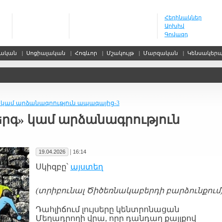
Հեղինակներ
Արխիվ
Գովազդ
սական
|
Սոցիալական
|
Հոգևոր
|
Մշակույթ
|
Մարզական
|
Կենսակեր
» կամ արձանագրություն ապագայից-3
երգ» կամ արձանագրություն
|
19.04.2026
16:14
Սկիզբը՝
այստեղ
(տրիբունալ Ծիծեռնակաբերդի բարձունքում
Դահլիճում լույսերը կենտրոնացան
Մեղադրողի վրա, որը դանդաղ քայլքով