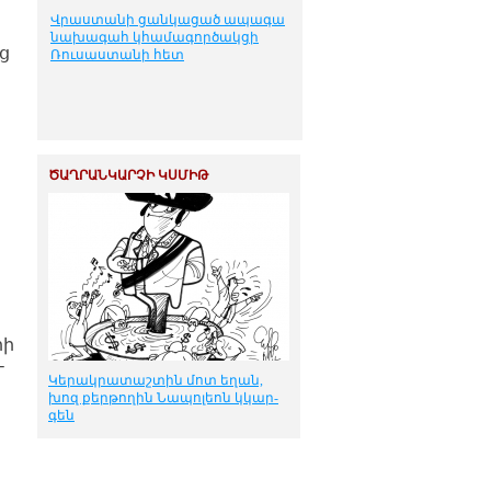
Վրաստանի ցանկացած ապագա
նախագահ կհամագործակցի
ց
Ռուսաստանի հետ
ԾԱՂՐԱՆԿԱՐՉԻ ԿՍՄԻԹ
րի
-
Կե­րակ­րա­տաշ­տին մոտ ե­ղան,
խոզ քեր­թո­ղին Նա­պո­լեոն կկար­
գեն