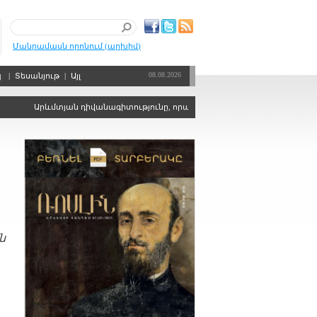
Մանրամասն որոնում (արխիվ)
08.08.2026
պ
|
Տեսանյութ
|
Այլ
Արևմտյան դիվանագիտությունը, որպես քաղաքական ճգնաժամերի կարգա
ն