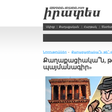
Սկիզբ
|
Քաղաքական
|
Հարթակ
|
Տնտե
Նորություններ
Քաղաքացիակա՞ն, թե՞
»
Քաղաքացիակա՞ն, 
պայմանագիր»