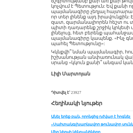
ճշգրտությամբ քար առ քար թուլա
կոչվում է Պետություն: Եվ քան
պայմանագիրը չեղյալ հայտարարել
որ տեր լինենք այդ իրավունքին: 
զատ, զարմանալիորեն հեշտ ու
պիտի դադարենք շրջիկ կրկես
լինելուց, հետ բերենք պահանջա
պայմանագիրը կապենք. «Ինչ գնո
պահել Պետությունը»:
Կկնքվի՞ նման պայմանագիր, հուն
իշխանության անփառունակ վախճա
սրանց «կկուն քանի՞ անգամ կան
Լիլի Մարտոյան
Դիտվել է՝
23927
Հեղինակի նյութեր
Անել երեք բան, որոնցից դժվար է հոգնել
«Սպիտակգլխարկավոր թունավոր սունկ
Մեր ներսի կենդանիները