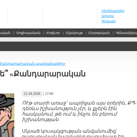
Հեղինակներ
Արխիվ
Գովազդ
սական
|
Սոցիալական
|
Հոգևոր
|
Մշակույթ
|
Մարզական
|
Կենսակեր
 «Քանդարարական պայմանագիր»
թե՞ «Քանդարարական
|
21.04.2026
17:00
ՈՒթ տարի առաջ՝ ապրիլյան այս օրերին, ՔՊ-
դեռևս իշխանություն չէր, և քչերն էին
հասկանում, թե ում և ինչու են բերում
իշխանության
Սկսած կուսակցության անվանումից՝
քաղաքական հաշվարկը բացահայտ էր: