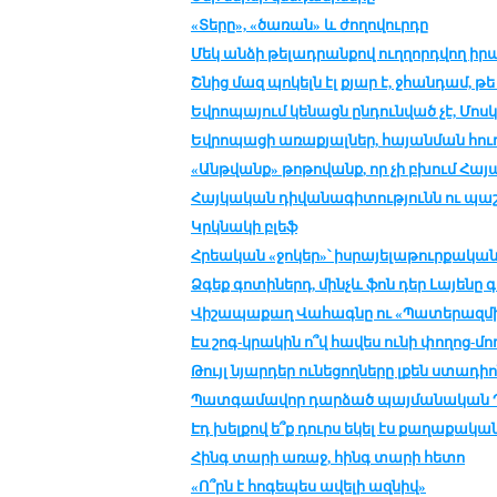
«Տերը», «ծառան» և ժողովուրդը
Մեկ անձի թելադրանքով ուղղորդվող 
Շնից մազ պոկելն էլ քյար է, ջհանդամ, թ
Եվրոպայում կենացն ընդունված չէ, Մոս
Եվրոպացի առաքյալներ, հայանման հուդ
«Անթվանք» թոթովանք, որ չի բխում Հա
Հայկական դիվանագիտությունն ու պաշ
Կրկնակի բլեֆ
Հրեական «ջոկեր»՝ իսրայելաթուրքական
Ձգեք գոտիներդ, մինչև ֆոն դեր Լայենը գ
Վիշապաքաղ Վահագնը ու «Պատերազմի 
Էս շոգ-կրակին ո՞վ հավես ունի փողոց-մո
Թույլ նյարդեր ունեցողները լքեն ստադի
Պատգամավոր դարձած պայմանական Պո
Էդ խելքով ե՞ք դուրս եկել էս քաղաքակ
Հինգ տարի առաջ, հինգ տարի հետո
«Ո՞րն է հոգեպես ավելի ազնիվ»