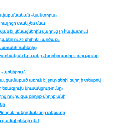
իրավաբանական «կանտորա»
ե հաչոցի տակ չես մնա
կվան էլ կենացներին վաղուց չի հավատում
աներ ու 30 միլիոն «արծաթ»
յաստանի շահերից
տոնական Երևանի «խորհրդավոր» լռությունը
 «պոկերում»
ա, ցամաքած առուն էլ ջուր բերի՝ եվրոյի տեսքով
եռագլուխ կուսակցությունը»
ղոց դուրս գա, բողոք-մողոք անի
ոնը
ղոսն ու երդման նոր տեքստը
ան վամպիրների դեմ