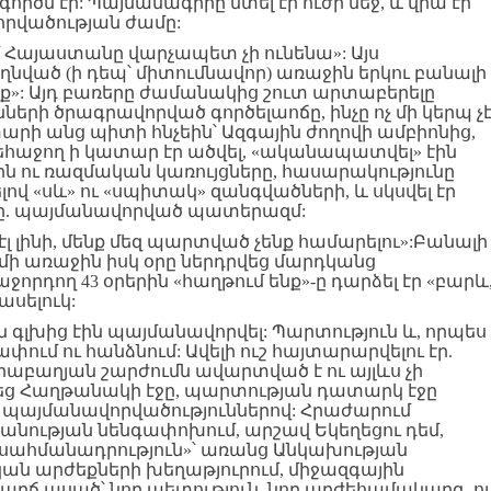
ործն էր: Պայմանագիրը մտել էր ուժի մեջ, և վրա էր
որվածության ժամը:
մ Հայաստանը վարչապետ չի ունենա»: Այս
ղնված (ի դեպ՝ միտումնավոր) առաջին երկու բանալի
ք»: Այդ բառերը ժամանակից շուտ արտաբերելը
րի ծրագրավորված գործելաոճը, ինչը ոչ մի կերպ չ
 տարի անց պիտի հնչեին՝ Ազգային ժողովի ամբիոնից,
հաջող ի կատար էր ածվել, «ականապատվել» էին
 ու ռազմական կառույցները, հասարակությունը
ելով «սև» ու «սպիտակ» զանգվածների, և սկսվել էր
սը. պայմանավորված պատերազմ:
էլ լինի, մենք մեզ պարտված չենք համարելու»:Բանալի
ի առաջին իսկ օրը ներդրվեց մարդկանց
որդող 43 օրերին «հաղթում ենք»-ը դարձել էր «բարև
ասելուկ:
 էն գլխից էին պայմանավորվել: Պարտություն և, որպես
ւմ ու հանձնում: Ավելի ուշ հայտարարվելու էր.
րաբաղյան շարժումն ավարտված է ու այլևս չի
կվեց Հաղթանակի էջը, պարտության դատարկ էջը
նոր պայմանավորվածություններով: Հրաժարում
նության նենգափոխում, արշավ Եկեղեցու դեմ,
սահմանադրություն»՝ առանց Անկախության
ան արժեքների խեղաթյուրում, միջազգային
արճ ասած՝ նոր պետություն, նոր արժեհամակարգ, ո