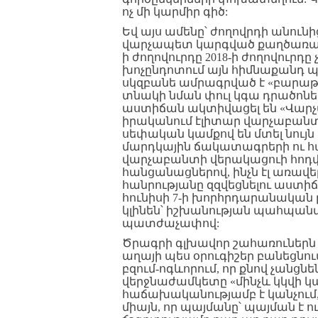
ոչ մի կարմիր գիծ:
Եվ այս ամենը՝ ժողովրդի անուն
վարչապետ կարգված քաղծառայողն
ի ժողովուրդը 2018-ի ժողովուրդը 
խոչընդոտում այն հիմնաքանդ պ
սկզբանե ամրագրված է «բարաթ
տնակի նման փուլ կգա դրածոնե
աստիճան ակտիվացել են «Վարչաբ
իրականում էլիտար վարչաբանտի
սեփական կամքով են մտել նույն
մարդկային ճակատագրերի ու հա
վարչաբանտի վերակացուի հոդվածն
հանցանացներով, ինչն էլ առավե
հանրությանը զզվեցնելու աստիճ
հունիսի 7-ի խորհրդարանական 
կլինեն՝ իշխանության պահպան
պատժաչափով:
Ծրագրի գլխավոր շահառուներն էլ
աղայի պես օրուգիշեր բանեցնու
բզում-ոգևորում, որ քնով չանց
վերջնաժամկետը «մինչև կկվի կանչ
հաճախականությամբ է կանչում,
միայն, որ պայմանը՝ պայման է 