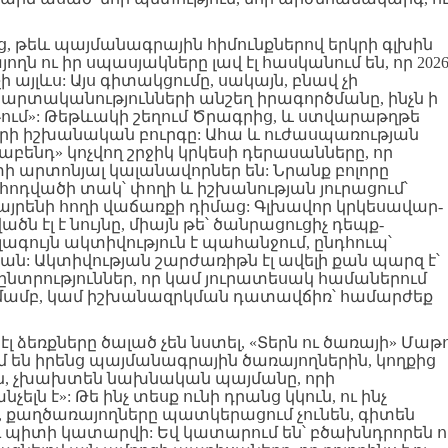
ից, թեև պայմանագրային հիմունքներով երկրի գլխին
 ու իր սպասյակները լավ էլ հասկանում են, որ 2026
չի այլևս: Այս գիտակցումը, սակայն, բնավ չի
արտականությունների անշեղ իրագործմանը, ինչն ի
ում»: Թեթևակի շեղում Ծրագրից, և ստվարաթղթե
րի իշխանական բուրգը: Ահա և ուժասպառության
ենդ» կոչվող շրջիկ կրկեսի դերասանները, որ
 արտոնյալ կալանավորներ են: Նրանք բոլորը
 հոդվածի տակ՝ փողի և իշխանության յուրացում՝
յրենի հողի վաճառքի դիմաց: Գլխավոր կրկեսավար-
 էլ է նույնը, միայն թե՝ ծանրացուցիչ դեպք-
լագույն ակտիվություն է պահանջում, ընդհուպ՝
ան: Ակտիվության շարժառիթն էլ ավելի քան պարզ է՝
ընտրություններ, որ կամ յուրատեսակ համաներում
մամբ, կամ իշխանազրկման դատավճիռ՝ համարժեք
 ձեռքները ծալած չեն նստել, «Տերն ու ծառայի» Մաթ
մ են իրենց պայմանագրային ծառայողներին, կողքից
նեն, չխախտեն նախնական պայմանը, որի
ելն է»: Թե ինչ տեսք ունի դրանց կկուն, ու ինչ
 քաղծառայողները պատկերացում չունեն, գիտեն
ու պիտի կատարվի: Եվ կատարում են՝ բծախնդրորեն ո