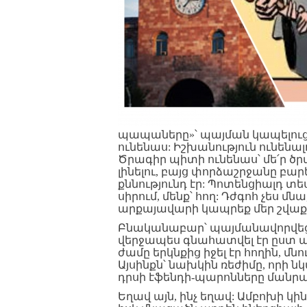
պապաները»՝ պայման կապելուց 
ունենաս: Իշխանություն ունենա
Ծրագիր պիտի ունենաս՝ մե՛ր ծրա
լինելու, բայց փորձաշրջանը բար
քննությունդ էր: Պոտենցիալդ տե
սիրում, մենք՝ հող: Դժգոհ չես մ
արքայավարի կապրեք մեր շվաք
Բնականաբար՝ պայմանավորվեցի
վերջապես գնահատվել էր ըստ 
ժամը երկնքից իջել էր հողին, մնո
Այսինքն՝ նախկին ռեժիմը, որի
դրսի էֆենդի-պարոնները մանրա
Եղավ այն, ինչ եղավ: Ամբոխի կի