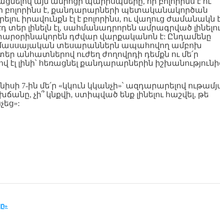
ցնելով այն ամրոցի պարիսպները, որ բոլորինս է ու
ի որ բոլորինս է, քանդարարների պետականակործան
ու իրավունքն էլ է բոլորինս, ու վաղուց ժամանակն է
Էդ տեր լինելն էլ, սահմանադրորեն ամրագրված լինելո
 տարօրինակորեն դժվար վարքականոն է: Ընդամենը
ի մասսայական տեսարաններն ապահովող ամբոխ
տեր անհատներով ուժեղ ժողովրդի դեմքն ու մե՛ր
վ էլ լինի՝ հեռացնել քանդարարներին իշխանությունի
իսի 7-ին մե՛ր «կկուն կկանչի»՝ ազդարարելով ութամ
նը, չի՞ կնքվի, ստիպված ենք լինելու հաշվել, թե
չեց»:
ը»