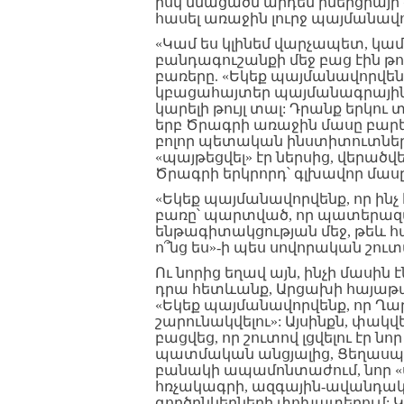
իսկ մնացածն արդեն իներցիայի գ
հասել առաջին լուրջ պայմանավ
«Կամ ես կլինեմ վարչապետ, կա
բանդագուշանքի մեջ բաց էին թո
բառերը. «Եկեք պայմանավորվեն
կբացահայտեր պայմանագրայիննե
կարելի թույլ տալ: Դրանք երկու
երբ Ծրագրի առաջին մասը բարե
բոլոր պետական ինստիտուտներն
«պայթեցվել» էր ներսից, վերածվ
Ծրագրի երկրորդ՝ գլխավոր մա
«Եկեք պայմանավորվենք, որ ինչ 
բառը՝ պարտված, որ պատերազմ
ենթագիտակցության մեջ, թեև հաջ
ո՞նց ես»-ի պես սովորական շուտ
Ու նորից եղավ այն, ինչի մասին
դրա հետևանք, Արցախի հայաթափո
«Եկեք պայմանավորվենք, որ Ղա
շարունակվելու»: Այսինքն, փա
բացվեց, որ շուտով լցվելու էր 
պատմական անցյալից, Ցեղասպա
բանակի ապամոնտաժում, նոր «
հռչակագրի, ազգային-ավանդակ
գործընկերների փոխատեղում: Կ