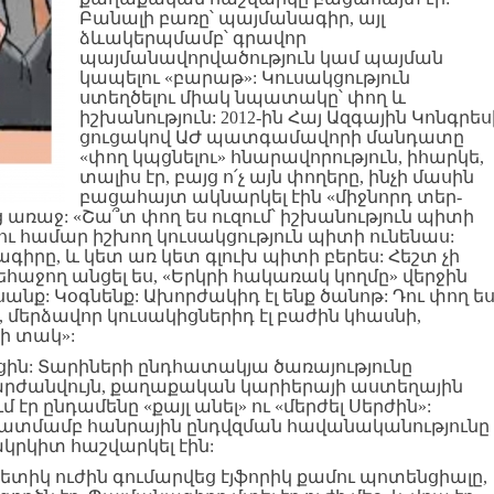
Բանալի բառը՝ պայմանագիր, այլ
ձևակերպմամբ՝ գրավոր
պայմանավորվածություն կամ պայման
կապելու «բարաթ»: Կուսակցություն
ստեղծելու միակ նպատակը՝ փող և
իշխանություն: 2012-ին Հայ Ազգային Կոնգրես
ցուցակով ԱԺ պատգամավորի մանդատը
«փող կպցնելու» հնարավորություն, իհարկե,
տալիս էր, բայց ո՛չ այն փողերը, ինչի մասին
բացահայտ ակնարկել էին «միջնորդ տեր-
առաջ: «Շա՞տ փող ես ուզում՝ իշխանություն պիտի
լու համար իշխող կուսակցություն պիտի ունենաս:
գիրը, և կետ առ կետ գլուխ պիտի բերես: Հեշտ չի
եհաջող անցել ես, «Երկրի հակառակ կողմը» վերջին
սանք: Կօգնենք: Ախորժակիդ էլ ենք ծանոթ: Դու փող ե
նա, մերձավոր կուսակիցներիդ էլ բաժին կհասնի,
ի տակ»:
ն: Տարիների ընդհատակյա ծառայությունը
արժանվույն, քաղաքական կարիերայի աստեղային
ւմ էր ընդամենը «քայլ անել» ու «մերժել Սերժին»:
 նկատմամբ հանրային ընդվզման հավանականությունը
կրկիտ հաշվարկել էին:
նետիկ ուժին գումարվեց էյֆորիկ քամու պոտենցիալը,