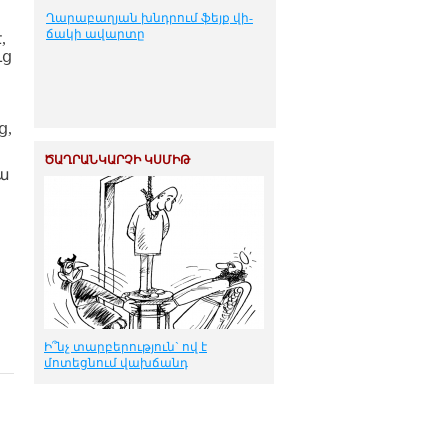
Ղա­րա­բա­ղ­յան խնդ­րում ֆեյք վի­
ճա­կի ա­վար­տը
,
ւց
ց,
ԾԱՂՐԱՆԿԱՐՉԻ ԿՍՄԻԹ
յա
Ի՞նչ տարբերություն` ով է
մոտեցնում վախճանդ