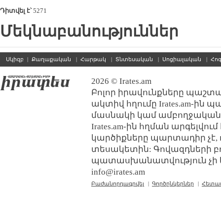
Դիտվել է՝
5271
Մեկնաբանություններ
Սկիզբ
|
Քաղաքական
|
Հարթակ
|
Տնտեսական
|
Սոցիալական
|
Հո
2026 © Irates.am
Բոլոր իրավունքները պաշտպ
ակտիվ հղումը Irates.am-ին 
մասնակի կամ ամբողջական
Irates.am-ին հղման արգելվո
կարծիքները պարտադիր չէ, 
տեսակետին: Գովազդների բ
պատասխանատվություն չի կր
info@irates.am
Բաժանորդագրվել
|
Գործընկերներ
|
Հետա