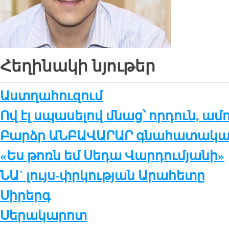
Հեղինակի նյութեր
Աստղահուզում
Ով էլ սպասելով մնաց՝ որդուն, ամ
Բարձր ԱՆԲԱՎԱՐԱՐ գնահատակ
«Ես թոռն եմ Սեդա Վարդումյանի»
ՆԱ` լույս-փրկության Արահետը
Սիրերգ
Սերակարոտ