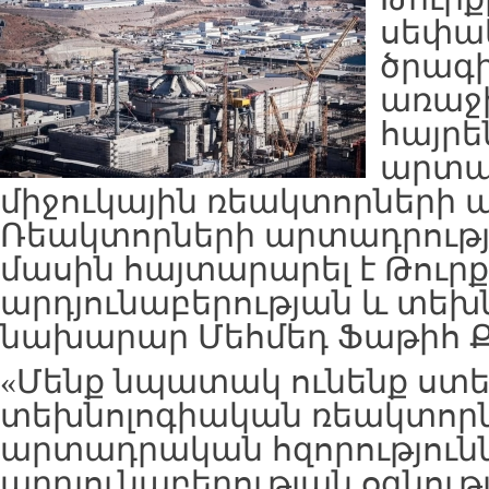
սեփակ
ծրագի
առաջի
հայր
արտա
միջուկային ռեակտորների 
Ռեակտորների արտադրութ
մասին հայտարարել է Թուր
արդյունաբերության և տեխ
նախարար Մեհմեդ Ֆաթիհ Ք
«Մենք նպատակ ունենք ստե
տեխնոլոգիական ռեակտորն
արտադրական հզորությունն
արդյունաբերության օգնությ