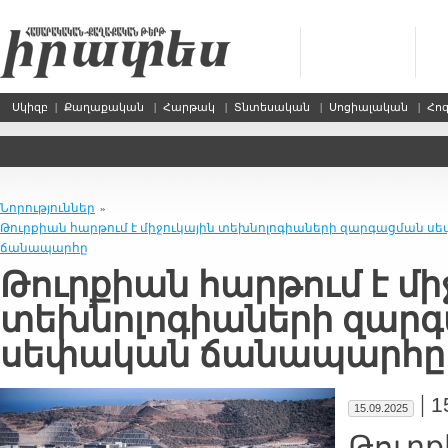
Սկիզբ
|
Քաղաքական
|
Հարթակ
|
Տնտեսական
|
Սոցիալական
|
Հո
Նորություններ
»
Թուրքիան հարթում է միջուկային տեխնոլոգիաների զարգացման ս
ճանապարհը
Թուրքիան հարթում է մի
տեխնոլոգիաների զար
սեփական ճանապարհը
|
1
15.09.2025
Թուրք