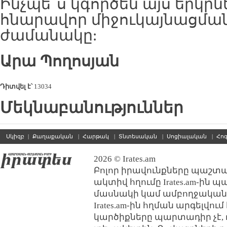
Ինչպե՞ս կգործեն այս երկրն
հնարավոր միջուկայնացման 
ժամանակը:
Արա Պողոսյան
Դիտվել է՝
13034
Մեկնաբանություններ
Սկիզբ
|
Քաղաքական
|
Հարթակ
|
Տնտեսական
|
Սոցիալական
|
Հո
2026 © Irates.am
Բոլոր իրավունքները պաշտպ
ակտիվ հղումը Irates.am-ին 
մասնակի կամ ամբողջական
Irates.am-ին հղման արգելվո
կարծիքները պարտադիր չէ, 