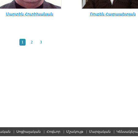
Մարտին Հուրիխանյան
Ռուբեն Հայրապետյան
1
2
3
սական
|
Սոցիալական
|
Հոգևոր
|
Մշակույթ
|
Մարզական
|
Կենսակեր