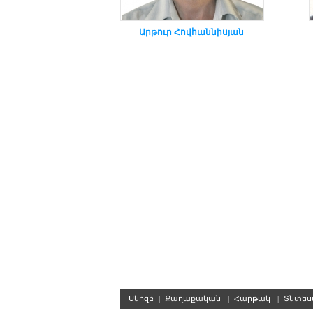
Արթուր Հովհաննիսյան
Սկիզբ
|
Քաղաքական
|
Հարթակ
|
Տնտե