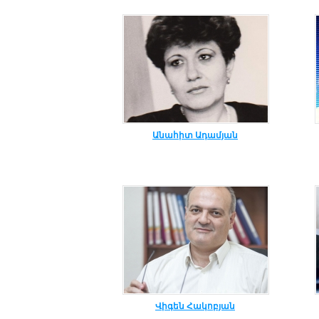
Անահիտ Ադամյան
Վիգեն Հակոբյան