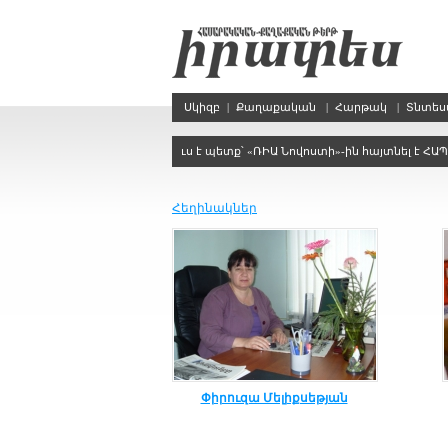
Սկիզբ
|
Քաղաքական
|
Հարթակ
|
Տնտե
համար որոշակի կոնսենսուս է պետք՝ «ՌԻԱ Նովոստի»-ին հայտնել է ՀԱՊԿ-ո
Հեղինակներ
Փիրուզա Մելիքսեթյան