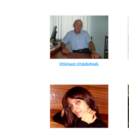
Սոկրատ Հովսեփյան