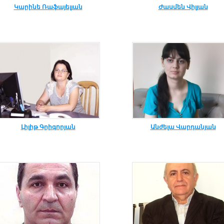
Կարինե Ռաֆայելյան
Ժասմեն Վիլյան
Լիլիթ Գրիգորյան
Անժելա Վարդանյան