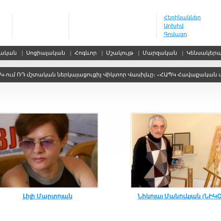
Հեղինակներ
Արխիվ
Գովազդ
սական
|
Սոցիալական
|
Հոգևոր
|
Մշակույթ
|
Մարզական
|
Կենսակեր
ւմ ՌԴ մշտական ներկայացուցիչ Վիկտոր Վասիլևը։ «ՀԱՊԿ Հավաքական անվտան
Լիլի Մարտոյան
Նիկոլայ Մանուկյան (ՆԻԿՕ