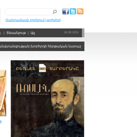
Մանրամասն որոնում (արխիվ)
06.08.2026
պ
|
Տեսանյութ
|
Այլ
գության խորհրդի հերթական նստաշրջանը տեղի է ունենալու Մոսկվայում՝ ն
)