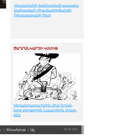
Վրաստանի ցանկացած ապագա
նախագահ կհամագործակցի
Ռուսաստանի հետ
ԾԱՂՐԱՆԿԱՐՉԻ ԿՍՄԻԹ
Կե­րակ­րա­տաշ­տին մոտ ե­ղան,
խոզ քեր­թո­ղին Նա­պո­լեոն կկար­
գեն
06.08.2026
պ
|
Տեսանյութ
|
Այլ