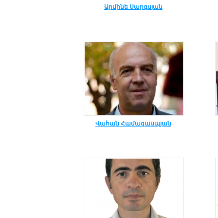
Արմինե Սարգսյան
Վահան Համազասպյան