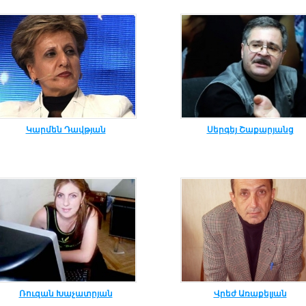
Կարմեն Դավթյան
Սերգեյ Շաքարյանց
Ռուզան Խաչատրյան
Վրեժ Առաքելյան