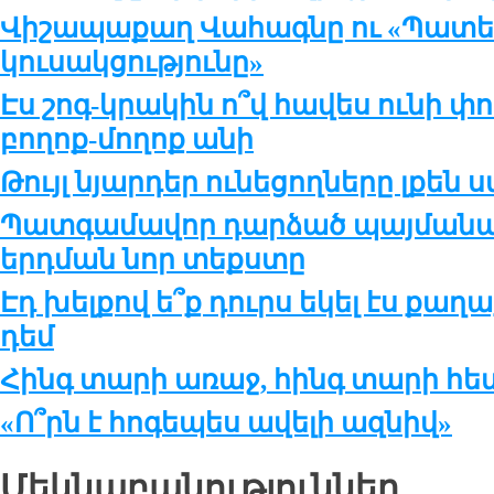
Վիշապաքաղ Վահագնը ու «Պատե
կուսակցությունը»
Էս շոգ-կրակին ո՞վ հավես ունի փո
բողոք-մողոք անի
Թույլ նյարդեր ունեցողները լքեն
Պատգամավոր դարձած պայմանակ
երդման նոր տեքստը
Էդ խելքով ե՞ք դուրս եկել էս ք
դեմ
Հինգ տարի առաջ, հինգ տարի հե
«Ո՞րն է հոգեպես ավելի ազնիվ»
Մեկնաբանություններ