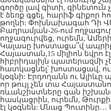
գործը լավ գիտի, գինետուն չէ,
է ձեռք գցել, հարիֆ գիքոր հո
թողնի: Փոխնախագահ Դի Վե
Բաղրամյան-26-ում ողջագուր
ողջագուրվեց, ուրեմն, Ամեր
Կալասը խոստացա՞վ ապրիլի
Հայաստան,15 միլիոն եվրո էլ
հիբրիդայիյն պատերազմի 
հատկացնել՝ խոստացավ, ուր
կօգնի: Էրդողանն ու Ալիևը
որ թույլ չեն տա Հայաստանո
ռևանշիստները գան իշխանո
հասկացրին, ուրեմն, Թուրք
էլ կօգնեն: Մնաց Պուտինը… 