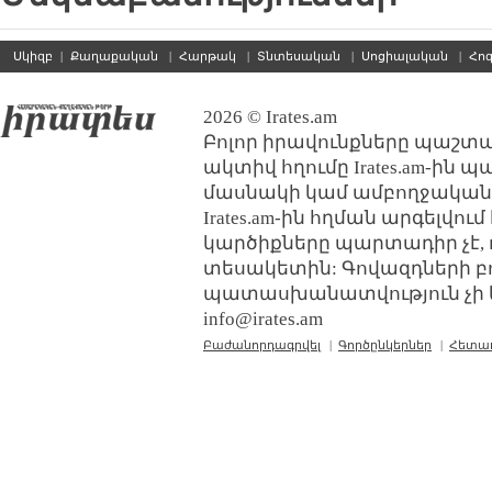
Սկիզբ
|
Քաղաքական
|
Հարթակ
|
Տնտեսական
|
Սոցիալական
|
Հո
2026 © Irates.am
Բոլոր իրավունքները պաշտպ
ակտիվ հղումը Irates.am-ին 
մասնակի կամ ամբողջական
Irates.am-ին հղման արգելվո
կարծիքները պարտադիր չէ, 
տեսակետին: Գովազդների բ
պատասխանատվություն չի կր
info@irates.am
Բաժանորդագրվել
|
Գործընկերներ
|
Հետա