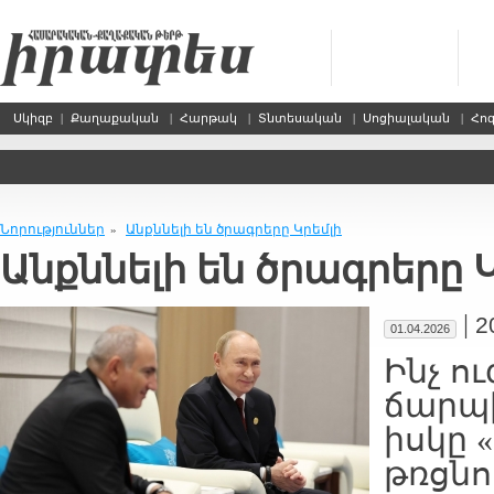
Սկիզբ
|
Քաղաքական
|
Հարթակ
|
Տնտեսական
|
Սոցիալական
|
Հո
Նորություններ
Անքննելի են ծրագրերը Կրեմլի
»
Անքննելի են ծրագրերը 
|
2
01.04.2026
Ինչ ու
ճարպի
իսկը 
թռցնող