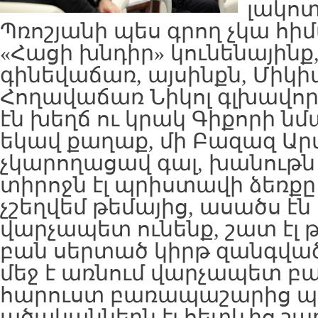
լակոտ
Պռոշյանի պես գրող չկա հիմա
«Հացի խնդիր» կունենայինք,
գինեվաճառ, այսինքն, Միկի
Հողավաճառ Նիկոլ գլխավոր 
էն խեղճ ու կրակ Գիքորի նմա
եկավ քաղաք, մի Բազազ Ար
չկարողացավ գալ, խանութն 
տիրոջն էլ պրիստավի ձեռք
չշեղվեմ թեմայից, ասածս էն
վարչապետ ունենք, շատ էլ 
բան սերտած կիրթ զանգվա
մեջ է առնում վարչապետ բա
հարուստ բառապաշարից պ
ածականներն էլ հետևից շար