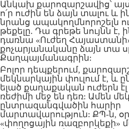
Անկախ քարոզարշավից՝ այս
ո՛ր ուժին են ձայն տալու և ի
նրանց ապակողմնորոշելն ո
թեքելը. Դա գրեթե նույնն է, 
դառնա «Ուժեղ Հայաստանի»
քոչարյանականը ձայն տա 
Քաղպայմանագրին:
Բոլոր դեպքերում, քարոզար
մեկնարկային փուլում է, և
ելած քաղաքական ուժերն է
ռեժիմի մեջ են դեռ: Ամեն մեկ
ընտրազանգվածին հարիր
մարտավարություն: ՔՊ-ն, օ
«փողոցային ռազբորկեքի» մա