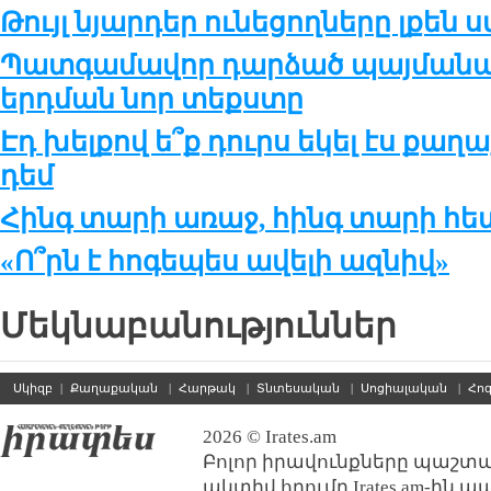
Թույլ նյարդեր ունեցողները լքեն
Պատգամավոր դարձած պայմանակ
երդման նոր տեքստը
Էդ խելքով ե՞ք դուրս եկել էս ք
դեմ
Հինգ տարի առաջ, հինգ տարի հե
«Ո՞րն է հոգեպես ավելի ազնիվ»
Մեկնաբանություններ
Սկիզբ
|
Քաղաքական
|
Հարթակ
|
Տնտեսական
|
Սոցիալական
|
Հո
2026 © Irates.am
Բոլոր իրավունքները պաշտպ
ակտիվ հղումը Irates.am-ին 