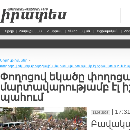
Սկիզբ
|
Քաղաքական
|
Հարթակ
|
Տնտեսական
|
Սոցիալական
|
Հո
Նորություններ
»
Փողոցով եկածը փողոցային մարտավարությամբ էլ իշխանություն է 
Փողոցով եկածը փողոցա
մարտավարությամբ էլ ի
պահում
|
17:3
13.05.2026
Բավակա