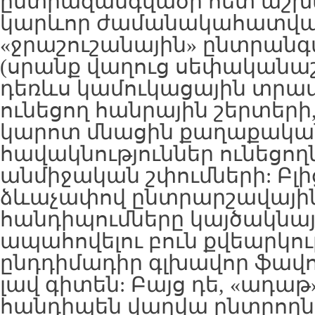
ընտրազանգվածի հետ աշխա
կարևոր ժամանակահատված
«ջրաշուշանային» ընտրանգ
(սրանք վաղուց սեփականաշն
դեռևս կամուկացային տրա
ունեցող հանրային շերտերի,
կարոտ մնացին քաղաքական
հավակնություններ ունեցող
անմիջական շփումների: Բլի
ձևաչափով ընտրարշավային
հանդիպումները կայծակնայի
ապահովելու բուն քվեարկո
ընդդիմադիր գլխավոր ֆավ
լավ գիտեն: Բայց դե, «ադաթ
հանդիպեն վաղվա ընտրողն