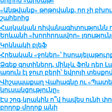
միլիոն «արծաթ»
«Անթվանք» թոթովանք, որ չի բխ
շահերից
Հայկական դիվանագիտությունն
Երևանի «խորհրդավոր» լռություն
Կրկնակի բլեֆ
Հրեական «ջոկեր»՝ իսրայելաթու
Ձգեք գոտիներդ, մինչև ֆոն դեր 
առուն էլ ջուր բերի՝ եվրոյի տեսքո
Վիշապաքաղ Վահագնը ու «Պատե
կուսակցությունը»
Էս շոգ-կրակին ո՞վ հավես ունի փո
բողոք-մողոք անի