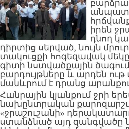
բարձրան
անպատկ
հրճվանք
իրեն ջր
դնող կա:
դիրտից սերված, նույն մրուր
տակուցքի հոգեզավակ մեկը,
գիտի նստվածքային ծագում 
բարդույթները և արդեն ու
մանևրում է դրանց արանքու
Հանրային կյանքում ջրի երե
նախընտրական քարոզարշավի
«ջրաշուշանի» դերակատարո
ստանձնած այդ զանգվածը ն