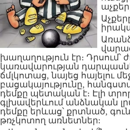
աչքեր
Աչքեր
իրակա
Առան
վարագ
խաղաղություն էր։ Դրսում՝ 
կառավարության դարպասներ
ճմլկոտաց, նայեց հայելու մե
բացակայությունը, հանգստ
դեմքը պետական է։ Էլի տրո
գլխավերևում անձնական լ
դեմքը երևաց՝ քրտնած, գու
թռչկոտող առնետներ: