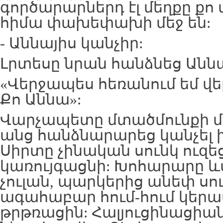
գործարարներդ էլ մեղքը քո 
հիմա փախեփախի մեջ են:
- Աննայիս կանչիր:
Լրտեսը նրան հանձնեց Անն
«Վերջապես հեռանում եմ վ
Քո Աննա»:
Վարչապետը մտածմունքի մե
անց հանձնարարեց կանչել
Սիրտը չինական սունկ ուզեց
կառույգացնի: Խոհարարը ևս
չուլան, պարկերից անեփ սու
ագահաբար հում-հում կերավ
թրթռացին: Հալյուցինացիա