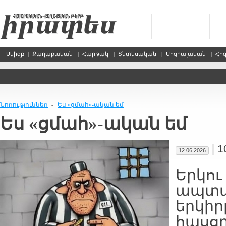
Սկիզբ
|
Քաղաքական
|
Հարթակ
|
Տնտեսական
|
Սոցիալական
|
Հո
Նորություններ
Ես «ցմահ»-ական եմ
»
Ես «ցմահ»-ական եմ
|
1
12.06.2026
Երկու
ապտակ
երկիր
հասց