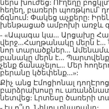
ներս խուժեց: ՈՒղեղը բոցկ
հեղեղ, բառերի պոռթկում՝ դո
ճգնում: Փակեց աչքերը: Իրե
խենթացած ամբոխի առջև զգա
- «Ապագա կա... Արցախը Հ
վերջ...Հաղթանակը մերն է...
նոր տարածքներ... Ամենամ
բանակը մերն է... Պարտվենք
չենք ճանաչելու... Մեր հողե
բերանը կծեփենք...»:
Քիչ անց Էմոցիոնալ դողԷրոց
բարձրախոսը ու առանձնատ
նետվեց: Լրտեսը ծառերի տա
- էս ո՞ւր, Նիկոլ տնաքանդ: