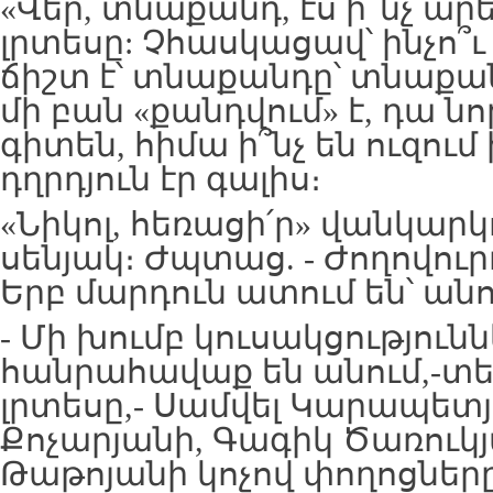
«Վեր, տնաքանդ, էս ի՞նչ ար
լրտեսը: Չհասկացավ՝ ինչո՞ւ 
ճիշտ է՝ տնաքանդը՝ տնաքանդ
մի բան «քանդվում» է, դա նոր
գիտեն, հիմա ի՞նչ են ուզում
դղրդյուն էր գալիս։
«Նիկոլ, հեռացի՛ր» վանկար
սենյակ։ Ժպտաց. - Ժողովուրդ
Երբ մարդուն ատում են՝ անու
- Մի խումբ կուսակցությու
հանրահավաք են անում,-տ
լրտեսը,- Սամվել Կարապետ
Քոչարյանի, Գագիկ Ծառուկ
Թաթոյանի կոչով փողոցները