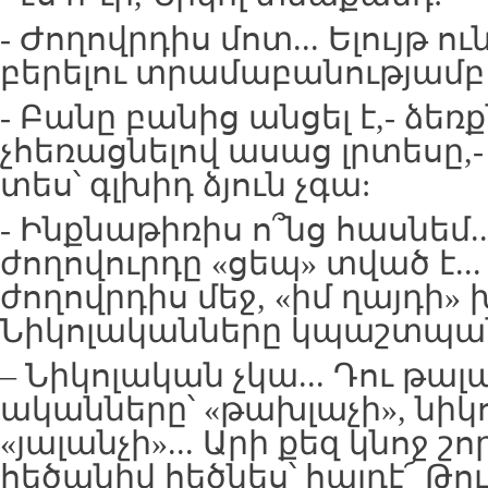
- Ժողովրդիս մոտ... Ելույթ ո
բերելու տրամաբանությամբ
- Բանը բանից անցել է,- ձեռք
չհեռացնելով ասաց լրտեսը,- 
տես՝ գլխիդ ձյուն չգա:
- Ինքնաթիռիս ո՞նց հասնեմ.
ժողովուրդը «ցեպ» տված է...
ժողովրդիս մեջ, «իմ ղայդի» 
Նիկոլականները կպաշտպա
– Նիկոլական չկա... Դու թալա
ականները՝ «թախլաչի», նիկ
«յալանչի»... Արի քեզ կնոջ շ
հեծանիվ հեծնես՝ հայդէ՜ Թո