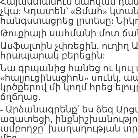
Հայաստանում մահվան դա
չկա: Կդատեն՝ «Ցմահ» կտան
հանգստացրեց լրտեսը: Նիկո
Թուքիայի սահմանի մոտ ճա
Ասֆալտին չփռեցին, ուղիղ
հրապարակ բերեցին:
Նա գրպանից հանեց ու կուլ 
«հալյուցինացիոն» սունկ, 
կրծքերով մի կողմ հրեց ելույ
ճղճղաց.
- Արձանագրենք՝ ես ձեզ Ար
ազատեցի, ինքնիշխանությու
ամբողջը՝ խաղաղության տ