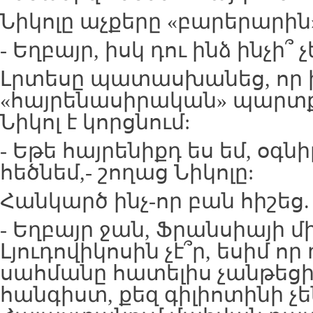
Նիկոլը աչքերը «բարերարին
- Եղբայր, իսկ դու ինձ ինչի՞ չ
Լրտեսը պատասխանեց, որ ի
«հայրենասիրական» պարտք
Նիկոլ է կորցնում:
- Եթե հայրենիքդ ես եմ, օգն
հեծնեմ,- շողաց Նիկոլը:
Հանկարծ ինչ-որ բան հիշեց.
- Եղբայր ջան, Ֆրանսիայի 
Լյուդովիկոսին չէ՞ր, եսիմ ո
սահմանը հատելիս չանթեցին.
հանգիստ, քեզ գիլիոտինի չ