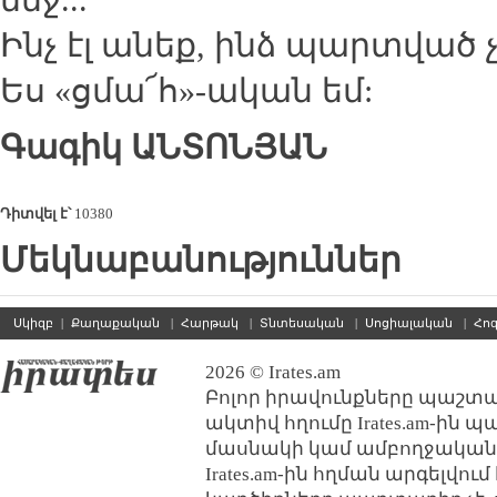
մեջ...
Ինչ էլ անեք, ինձ պարտված չ
Ես «ցմա՜հ»-ական եմ:
Գագիկ
ԱՆՏՈՆՅԱՆ
Դիտվել է՝
10380
Մեկնաբանություններ
Սկիզբ
|
Քաղաքական
|
Հարթակ
|
Տնտեսական
|
Սոցիալական
|
Հո
2026 © Irates.am
Բոլոր իրավունքները պաշտպ
ակտիվ հղումը Irates.am-ին 
մասնակի կամ ամբողջական
Irates.am-ին հղման արգելվո