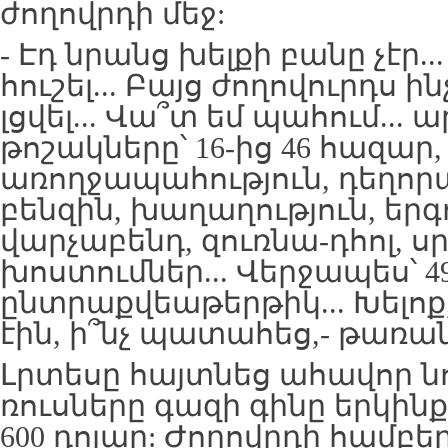
ժողովրդի մեջ:
- Էդ նրանց խելքի բանը չէր..
հուշել... Բայց ժողովուրդս ին
լցվել... Վա՞տ եմ պահում...
թոշակները՝ 16-ից 46 հազար
առողջապահություն, դեղորա
բենզին, խաղաղություն, եր
վարչաբենդ, զուռնա-դհոլ, ս
խոստումներ... Վերջապես՝ 4
ընտրաքվեաթերթիկ... Խելոք
էին, ի՞նչ պատահեց,- թառա
Լրտեսը հայտնեց ահավոր նո
ռուսները գազի գինը երկինք 
600 դոլար: Ժողովրդի համբ