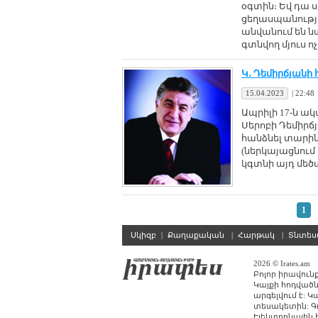
օգտին։ Եվ դա ս
ցեղասպանությո
անվանում են ն
գտնվող մյուս 
Կ․ Դեմիրճյանի
15.04.2023
|
22:48
Ապրիլի 17-ն 
Սերոբի Դեմիրճյ
հանձնել տարին
(ներկայացնում 
կգտնի այդ մեծ
1
Սկիզբ
|
Քաղաքական
|
Հարթակ
|
Տնտե
2026 © Irates.am
Բոլոր իրավուն
Կայքի հոդվածն
արգելվում է: 
տեսակետին: Գ
Էլեկտրոնային հա