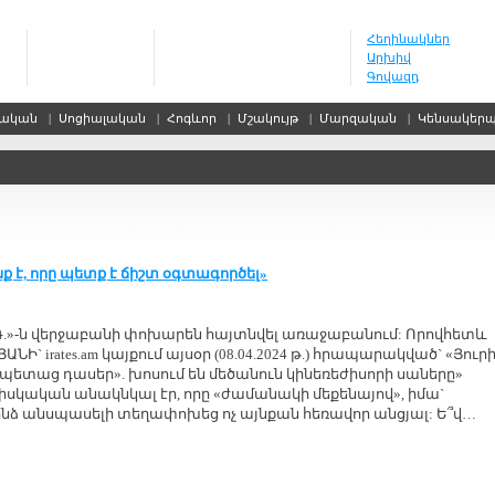
Հեղինակներ
Արխիվ
Գովազդ
սական
|
Սոցիալական
|
Հոգևոր
|
Մշակույթ
|
Մարզական
|
Կենսակեր
նք է, որը պետք է ճիշտ օգտագործել»
 «Հ.Գ.»-ն վերջաբանի փոխարեն հայտնվել առաջաբանում: Որովհետև
ՆԻ` irates.am կայքում այսօր (08.04.2024 թ.) հրապարակված` «Յուր
պետաց դասեր». խոսում են մեծանուն կինեռեժիսորի սաները»
իսկական անակնկալ էր, որը «ժամանակի մեքենայով», իմա`
 ինձ անսպասելի տեղափոխեց ոչ այնքան հեռավոր անցյալ: Ե՞վ…