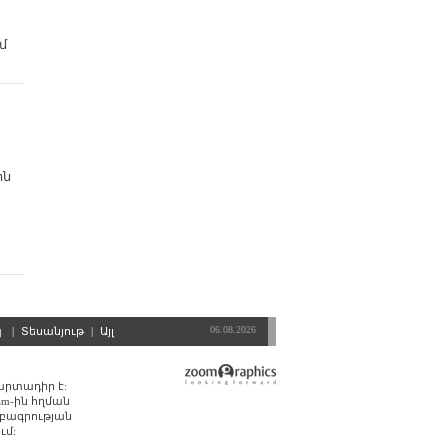
մ
ին
06.08.2026
պ
|
Տեսանյութ
|
Այլ
պարտադիր է:
am-ին հղման
մբագրության
ւմ: