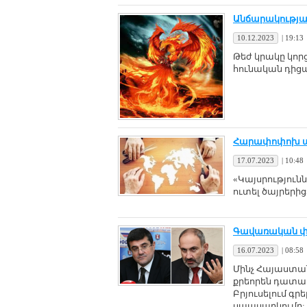
Անճարակությա
10.12.2023
|
19:13
Թեժ կրակը կոր
հունական դիցա
Հարափոփոխ աշխ
17.07.2023
|
10:48
«Կայսրությունն
ուտել ծայրերից
Գավառական փա
16.07.2023
|
08:58
Մինչ Հայաստան
քրեորեն դատապ
Բրյուսելում 
սպասարկումը: