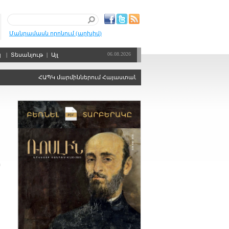
Մանրամասն որոնում (արխիվ)
06.08.2026
պ
|
Տեսանյութ
|
Այլ
ՀԱՊԿ մարմիններում Հայաստանին ձայնի իրավունքից զրկելու որոշո
ի