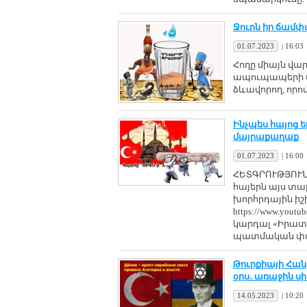
Ջուրն իր ճամփ
01.07.2023
|
16:03
Հողը միայն վար
ապուպապերի ա
ձևավորող, որո
Ինչպես հայոց 
մայրաքաղաք
01.07.2023
|
16:00
ՀԵՏԳՐՈՒԹՅՈՒՆ
հայերն այս տա
խորհրդային իշ
https://www.yout
կարդալ «Իրատե
պատմական փա
Թուրքիայի Հա
օրս․ առաջին ս
14.05.2023
|
10:20