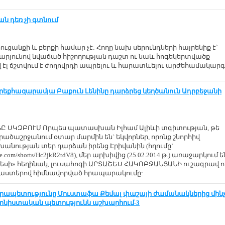
ան դեռ չի գտնում
ուցանքի և բերքի համար չէ: Հողը նախ սերունդների հայրենիք է՝
րյունով նվաճած հիշողության դաշտ ու նաև հոգեկերտվածք
վ էլ ճշտվում է ժողովրդի ապրելու և հարատևելու արժեհամակարգ
երեքհազարամյա Բաքուն Լենինը դարձրեց կեղծանուն Ադրբեջանի
Ը ՍԿԶԲՈՒՄ Որպես պատասխան Իլհամ Ալիևի տգիտության, թե
րածաշրջանում օտար մարմին են` եկվորներ, որոնք շնորհիվ
խանության տեր դարձան իրենց Էրիվանին (հղումը`
ube.com/shorts/Hc2jkR2tdV8), մեր արխիվից (25.02.2014 թ.) առաջարկում ե
սի» հեղինակ, լուսահոգի ԱՐՏԱՇԵՍ ՀԱԿՈԲՋԱՆՅԱՆԻ ուշագրավ ո
ստերով հիմնավորված հրապարակումը:
նրապետությունը Մուստաֆա Քեմալ փաշայի ժամանակներից մին
իոնիստական պետությունն աշխարհում-3