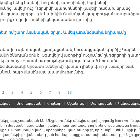
կսվեց հենց հայերի, հույների, ասորիների, եզդիների
ւնից, ավելի ուշ՝ Դերսիմի պարսիկների (ավելի հաճախ նրանց
աև զազա քրդեր…) և նախկին Օսմանյան կայսրության տարածքու
ոչթուրք ժողովուրդների ցեղասպանությունից…
 հետ իմ շարունակական երկու և մեկ առանձնահանդիպումը
ականավոր պետական, քաղաքական, կուսակցական գործիչ Կարեն
անի ծննդյան օրն է։ Օգտվելով առիթից՝ ուզում եմ ընթերցողի դատ
եր առաջ «Իրատես» օրաթերթում լույս տեսած հոդվածս
եմ մասնակի կրճատումներով)՝ վստահ լինելով, որ լուսավոր բան
անուն հայի մասին այս պատմությունից։
2
3
4
5
6
7
8
18
սական
|
Սոցիալական
|
Հոգևոր
|
Մշակույթ
|
Մարզական
|
Կենսակեր
քները պաշտպանված են: Մեջբերումներ անելիս ակտիվ հղումը Irates.am-ին 
երի մասնակի կամ ամբողջական հեռուստառադիոընթերցումն առանց Irates.
Կայքում արտահայտված կարծիքները պարտադիր չէ, որ համընկնեն կայքի խ
ովազդների բովանդակության համար կայքը պատասխանատվություն չի կրո
սցե՝ info@irates.am