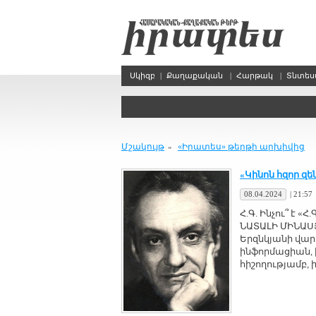
Սկիզբ
|
Քաղաքական
|
Հարթակ
|
Տնտե
Մշակույթ
«Իրատես» թերթի արխիվից
»
«Կինոն հզոր զե
08.04.2024
|
21:57
Հ.Գ. Ինչու՞ է
ՆԱՏԱԼԻ ՄԻՆԱՍՅԱ
Երզնկյանի վար
ինֆորմացիան, 
հիշողությամբ,