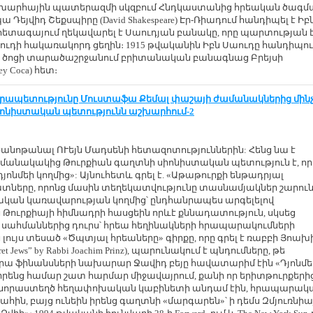
խարհային պատերազմի սկզբում Հնդկաստանից հրեական ծագմ
Դեյվիդ Շեքսպիրը (David Shakespeare) Էր-Ռիադում հանդիպել է Իբ
հետագայում ղեկավարել է Սաուդյան բանակը, որը պարտության 
ուդի հակառակորդ ցեղին։ 1915 թվականին Իբն Սաուդը հանդիպու
ից ծոցի տարածաշրջանում բրիտանական բանագնաց Բրեյսի
y Coca) հետ։
նրապետությունը Մուստաֆա Քեմալ փաշայի ժամանակներից մին
իոնիստական պետությունն աշխարհում-2
անոթանալ ՈՒեյն Մադսենի հետազոտություններին: Հենց նա է
ժամանակակից Թուրքիան գաղտնի սիոնիստական պետություն է, որ
դյոնմեի կողմից»: Այնուհետև գրել է. «Աթաթուրքի ենթադրյալ
տները, որոնց մասին տեղեկատվությունը տասնամյակներ շարու
րքական կառավարության կողմից՝ ընդհանրապես արգելելով
ուրքիայի հիմնադրի հասցեին որևէ քննադատություն, սկսեց
սահմաններից դուրս՝ հրեա հեղինակների հրապարակումների
ին լույս տեսած «Ծպտյալ հրեաները» գիրքը, որը գրել է ռաբբի Յոախ
ret Jews” by Rabbi Joachim Prinz), պարունակում է պնդումները, թե
րա ֆինանսների նախարար Ջավիդ բեյը հավատարիմ էին «Դյոնմե
 իրենց համար շատ հարմար միջավայրում, քանի որ երիտթուրքերի
ք նորաստեղծ հեղափոխական կաբինետի անդամ էին, հրապարակ
լահին, բայց ունեին իրենց գաղտնի «մարգարեն»՝ ի դեմս Զմյուռնիա