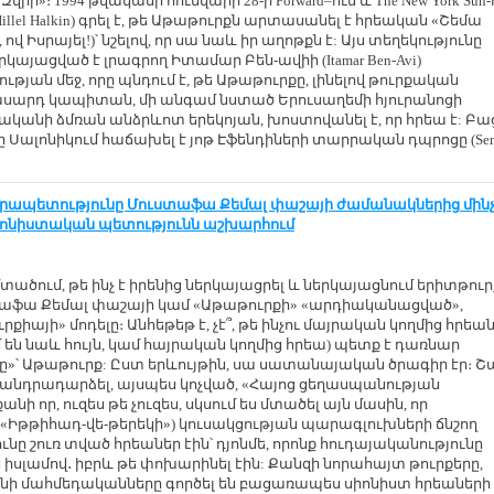
իի»։ 1994 թվականի հունվարի 28-ի Forward–ում և The New York Sun-
Hillel Halkin) գրել է, թե Աթաթուրքն արտասանել է հրեական «Շեմա
, ով Իսրայել!)՝ նշելով, որ սա նաև իր աղոթքն է: Այս տեղեկությունը
այացված է լրագրող Իտամար Բեն-ավիի (Itamar Ben-Avi)
թյան մեջ, որը պնդում է, թե Աթաթուրքը, լինելով թուրքական
սարդ կապիտան, մի անգամ նստած Երուսաղեմի հյուրանոցի
վականի ձմռան անձրևոտ երեկոյան, խոստովանել է, որ հրեա է: Բա
ը Սալոնիկում հաճախել է յոթ Էֆենդիների տարրական դպրոցը (Sem
նրապետությունը Մուստաֆա Քեմալ փաշայի ժամանակներից մին
սիոնիստական պետությունն աշխարհում
 մտածում, թե ինչ է իրենից ներկայացրել և ներկայացնում երիտթուր
աֆա Քեմալ փաշայի կամ «Աթաթուրքի» «արդիականացված»,
քիայի» մոդելը։ Անհեթեթ է, չէ՞, թե ինչու մայրական կողմից հրեա
մ են նաև հույն, կամ հայրական կողմից հրեա) պետք է դառնար
րը»՝ Աթաթուրք: Ըստ երևույթին, սա սատանայական ծրագիր էր։ 
 անդրադարձել, այսպես կոչված, «Հայոց ցեղասպանության
նի որ, ուզես թե չուզես, սկսում ես մտածել այն մասին, որ
(«Իթթիհադ-վե-թերեկի») կուսակցության պարագլուխների ճնշող
նը շուռ տված հրեաներ էին՝ դյոնմե, որոնք հուդայականությունը
 իսլամով․ իբրև թե փոխարինել էին: Քանզի նորահայտ թուրքերը,
նի մահմեդականները գործել են բացառապես սիոնիստ հրեաների