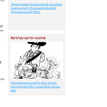
ում
Վրաստանի ցանկացած ապագա
նախագահ կհամագործակցի
Ռուսաստանի հետ
ցի
si
ԾԱՂՐԱՆԿԱՐՉԻ ԿՍՄԻԹ
չ
ք
ն
Շատ
Կե­րակ­րա­տաշ­տին մոտ ե­ղան,
խոզ քեր­թո­ղին Նա­պո­լեոն կկար­
գեն