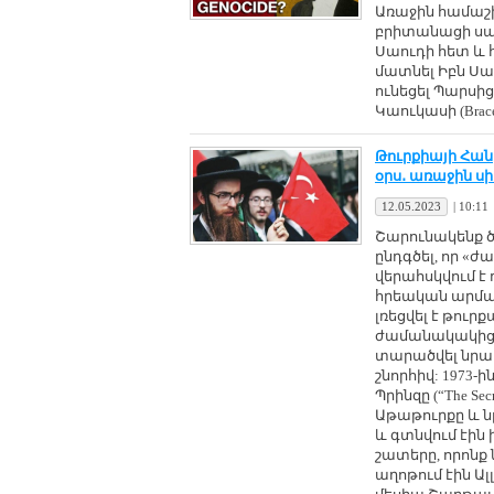
Առաջին համաշ
բրիտանացի սպա 
Սաուդի հետ և 
մատնել Իբն Սա
ունեցել Պարս
Կաուկասի (Brace
Թուրքիայի Հա
օրս․ առաջին ս
12.05.2023
|
10:11
Շարունակենք ծ
ընդգծել, որ «
վերահսկվում է 
հրեական արմա
լռեցվել է թու
ժամանակակից Թ
տարածվել նրա 
շնորհիվ: 1973-
Պրինզը (“The Sec
Աթաթուրքը և ն
և գտնվում էին
շատերը, որոն
աղոթում էին Ալ