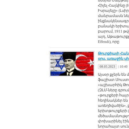
մեսիա Շաբթայ Զվ
Հիլել Հալկինը (
Իսրայելը» (Լսիր
մանրամասն ներկ
ինքնակենսագրու
բանակի երիտա
բարում, 1911 թ
այդ, Աթաթուրք
Effendi), որը
Թուրքիայի Հա
օրս․ առաջին 
08.05.2023
|
10:40
Այսօր քչերն են
ֆաշիստ Մուստ
«աշխարհիկ Թուր
(ԶԼՄ-ները գրու
«թուրքերի հայ
հեղինակներ են
առեղծվածին», քա
երիտթուրքերի 
մեծամասնությու
փոխարինել էին
նորահայտ սուն