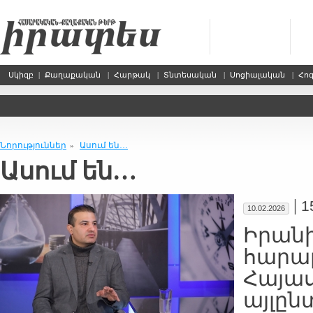
Սկիզբ
|
Քաղաքական
|
Հարթակ
|
Տնտեսական
|
Սոցիալական
|
Հո
Նորություններ
Ասում են…
»
Ասում են…
|
1
10.02.2026
Իրան
հարաբ
Հայա
այլըն