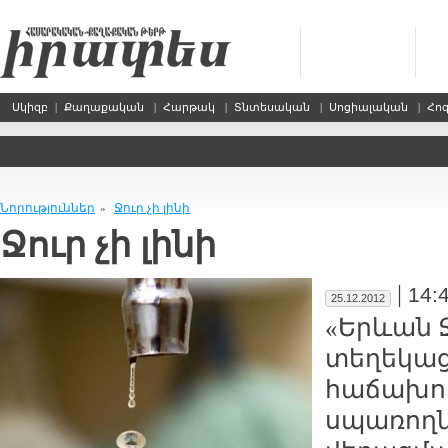
Սկիզբ
|
Քաղաքական
|
Հարթակ
|
Տնտեսական
|
Սոցիալական
|
Հո
Նորություններ
Ջուր չի լինի
»
Ջուր չի լինի
|
14:
25.12.2012
«Երևան Ջ
տեղեկացն
հաճախոր
սպառողնե