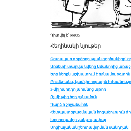
Դիտվել է՝
66935
Հեղինակի նյութեր
Օգտակար գործողության գործակիցը` զ
Առնե­տի տար­վա նվե­րը Ա­մա­նո­րից ա­ռաջ
Երբ ձեռքն աշ­խա­տում է թշ­նա­մու օգ­տին
Բու­մե­րանգ, կամ փո­ղո­ցա­յին իշ­խա­նու­թ­
5-մի­լիարդ­դո­լա­րա­նոց ա­թոռ
Ոչ մի թիզ հող թշ­նա­մուն
Դարձ ի շր­ջանս հին
Հետ­պա­տե­րազ­մա­կան հո­գա­ծու­թ­յուն ժո
Խորհր­դա­վոր շան­թու­լա­փայ
Սո­ցիա­լա­կան շեր­տա­վոր­ման սանդ­ղակ