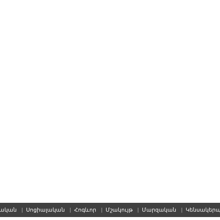
սական
|
Սոցիալական
|
Հոգևոր
|
Մշակույթ
|
Մարզական
|
Կենսակեր