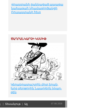
Վրաստանի ցանկացած ապագա
նախագահ կհամագործակցի
Ռուսաստանի հետ
ԾԱՂՐԱՆԿԱՐՉԻ ԿՍՄԻԹ
Կե­րակ­րա­տաշ­տին մոտ ե­ղան,
խոզ քեր­թո­ղին Նա­պո­լեոն կկար­
գեն
07.08.2026
պ
|
Տեսանյութ
|
Այլ