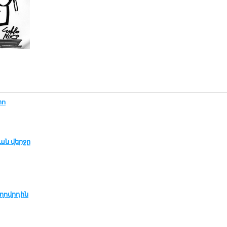
րո
յան վեր­ջը
­ղովր­դին