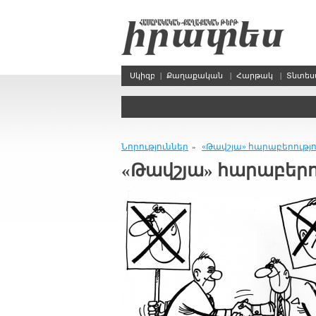
Սկիզբ
|
Քաղաքական
|
Հարթակ
|
Տնտե
Նորություններ
«Թավշյա» հարաբերությո
»
«Թավշյա» հարաբերո