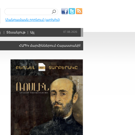
Մանրամասն որոնում (արխիվ)
07.08.2026
պ
|
Տեսանյութ
|
Այլ
ՀԱՊԿ մարմիններում Հայաստանին ձայնի իրավունքից զրկելու որոշո