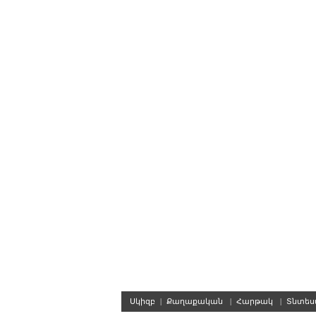
Սկիզբ
|
Քաղաքական
|
Հարթակ
|
Տնտե