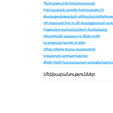
Պա­հան­ջում են հրա­ժա­րա­կան
Իսկ նավակն արդեն խորտակվում է
Քա­ղա­քակր­թա­կան ան­հա­մա­տե­ղե­լիու­թ­
Մի բռա­չափ հող ու մի օ­դանց­քա­չափ ար
Ինք­նա­կոչ գա­հա­կալ­նե­րի ժա­մա­նա­կը
Ախոր­ժա­կի պա­կաս ոչ մե­կը չու­նի
Էս քոթուկը կտրել չի լինի
Հինգ տի­րոջ ծա­ռա թա­գա­վո­րը
Եռագ­լուխ ար­դա­րու­թ­յուն
Քե­ռի Սե­մի խա­ղա­ղա­րար ա­ռա­քե­լու­թ­յու­
Մեկնաբանություններ