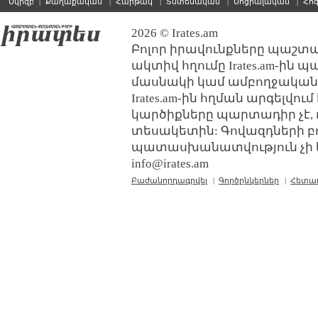
Սկիզբ
|
Քաղաքական
|
Հարթակ
|
Տնտեսական
|
Սոցիալական
|
Հո
2026 © Irates.am
Բոլոր իրավունքները պաշտպ
ակտիվ հղումը Irates.am-ին 
մասնակի կամ ամբողջական
Irates.am-ին հղման արգելվո
կարծիքները պարտադիր չէ, 
տեսակետին: Գովազդների բ
պատասխանատվություն չի կր
info@irates.am
Բաժանորդագրվել
|
Գործընկերներ
|
Հետա