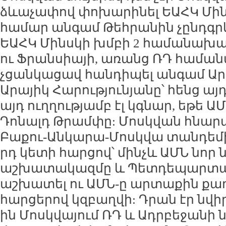
ձևաչափով փոխարինել ԵԱՀԿ Մին
համար անգամ Թեհրանին չընդգրկ
ԵԱՀԿ Մինսկի խմբի 2 համանախա
ու Ֆրանսիայի, առանց ՌԴ համա
չցանկացավ հանդիպել անգամ 
Արայիկ Հարությունյանը՝ հենց այդ
այդ ուղղությամբ էլ կգնար, եթե
Դոնալդ Թրամփը: Մոսկվան հնար
Բաքու-Անկարա-Մոսկվա տանդեմի
րդ կետի հարցով՝ մինչև ԱՄՆ նո
աշխատակազմը և Պետդեպարտա
աշխատել ու ԱՄՆ-ը արտաքին ք
հարցերով կզբաղվի: Դրան էր նվի
ին Մոսկվայում ՌԴ և Ադրբեջանի