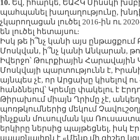
10.
Եվ, իհարկե, ԵԱՀԿ Մինսկի խմբ
պահպանել խաղաղությունը, խնդի
չկարողացան լուծել 2016-ին ու 20
են լուծել հետայսու:
Իսկ թե ի՞նչ կանի այս ընթացքում
Մոսկվան, ի՞նչ կանի Անկարան, թ
Իվերջո՝ Թուրքիային Հարավային 
Մոսկվայի պարտությունն է, Իրա
այնպես չէ, որ Արցախը կիսելով 
հանձնելով՝ Կրեմլը փակելու է Է
Թիրախում միայն Ղրիմը չէ, անկե
պոռթկումներից մեկում Չավուշօղլո
ինչքան մուսուլման կա Ռուսաստա
երկիրը ներսից պայթեցնել, իսկ 
սպառնալիքն է «Մենք մի գիշեր կգա