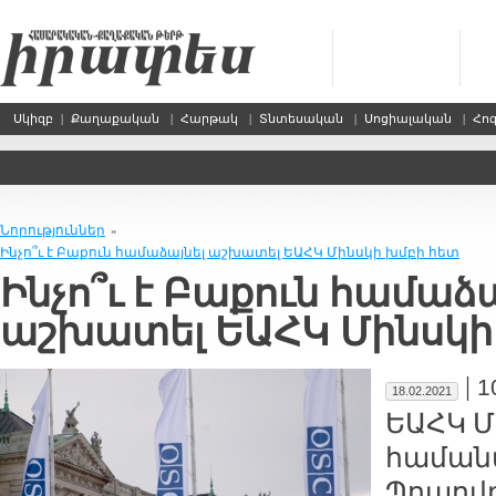
Սկիզբ
|
Քաղաքական
|
Հարթակ
|
Տնտեսական
|
Սոցիալական
|
Հո
Նորություններ
»
Ինչո՞ւ է Բաքուն համաձայնել աշխատել ԵԱՀԿ Մինսկի խմբի հետ
Ինչո՞ւ է Բաքուն համաձա
աշխատել ԵԱՀԿ Մինսկի
|
1
18.02.2021
ԵԱՀԿ Մ
համան
Պոպով