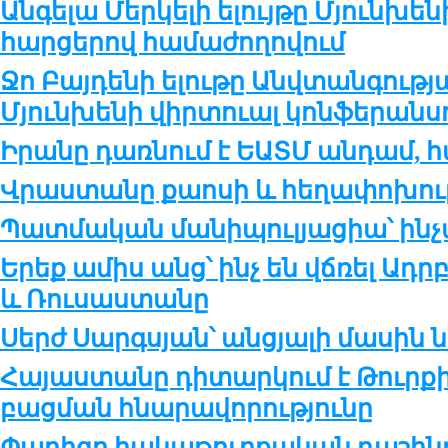
Անգելա Մերկելի ելույթը Մյունխե
հարցերով համաժողովում
Ջո Բայդենի ելութը Անվտանգությա
Մյունխենի վիրտուալ կոնֆերանս
Իրանը դառնում է ԵԱՏՄ անդամ, հ
Վրաստանը քաոսի և հեղափոխու
Պատմական մանիպուլյացիա՝ ինչ
Երեք ամիս անց՝ ինչ են վճռել Ադ
և Ռուսաստանը
Սերժ Սարգսյան՝ անցյալի մասին 
Հայաստանը դիտարկում է Թուրք
բացման հնարավորությունը
Փարիզը հակաթուրքական դաշինք