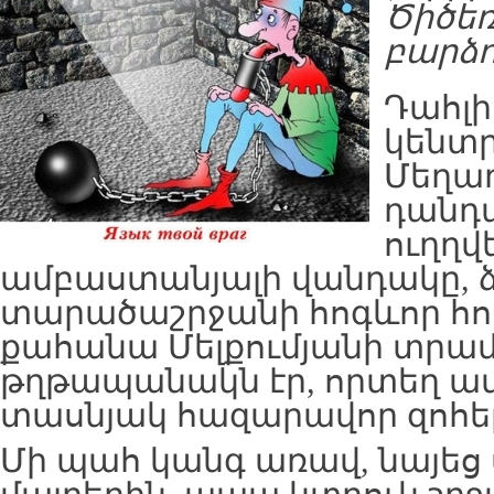
Ծիծե
բարձո
Դահլիճ
կենտ
Մեղադ
դանդա
ուղղվ
ամբաստանյալի վանդակը, ձ
տարածաշրջանի հոգևոր հո
քահանա Մելքումյանի տրա
թղթապանակն էր, որտեղ ա
տասնյակ հազարավոր զոհեր
Մի պահ կանգ առավ, նայեց