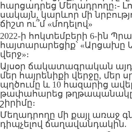
հարցադրեց Մեղադրողը։- Լ
սակայն, կարևոր մի նրբությո
ճիշտ ու՞մ «մոդելով»
2022-ի հոկտեմբերի 6-ին Պր
հայտարարեցիք՝ «Արցախը Ա
վերջ»։
Այսօր ճակատագրական այդ «
մեր հայրենիքի վերջը, մեր 
պղծումը և 10 հազարից ավել
թափահարեց թղթապանակը
շիրիմը։
Մեղադրողը մի քայլ առաջ գ
դիպչելով ճաղավանդակին.