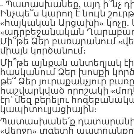
- Պատասխանեք, այդ ի՞նչ դ
Ինչպե՞ս կարող է նույն շուրթ
«հայկական Արցախի» կոչը, 
«ադրբեջանական Ղարաբաղ
Մի՞թե Ձեր բառարանում «վե
միայն կործանում։
Մի՞թե այնքան անտեղյակ էիք
հասկանում Ձեր խոսքի կոր
թե՞ Ձեր յուրաքանչյուր բա
հաշվարկված որոշակի «մոդե
էր՝ մեզ բերելու հոգեբանա
կապիտուլյացիային։
Պատասխանե՛ք դատարանին
«վերջը» տգետի պատրանքո՞