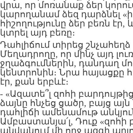
վրա, որ մոռանաք ձեր կորո
կարողանամ ձեզ դարձնել «
հիշողությունը ձեր բեռն էր,
կտրել այդ բեռը։
Դահլիճում տիրեց շնչահեղձ լ
Մեղադրողը, որ մինչ այդ լու
ջղաձգումներին, դանդաղ մ
կենտրոնին։ Նրա հայացքը հ
էր, քան երբևէ։
- «Ազատե՞լ զոհի բարդույթի
ձայնը հնչեց ցածր, բայց ա
դահլիճի ամենամութ անկյու
Ամբաստանյա՛լ, Դուք «զոհի 
անվանում մի ողջ ազգի արյ