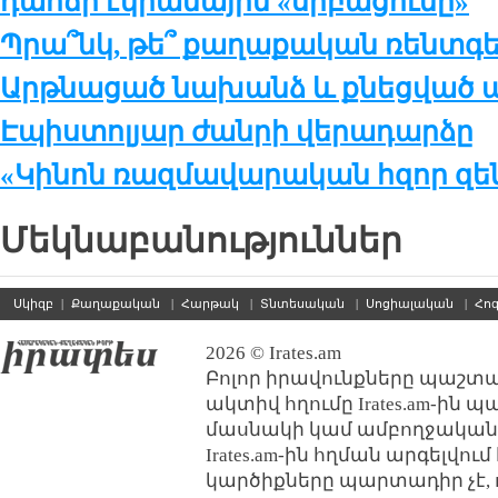
դահճի էկրանային «սրբացումը»
Պրա՞նկ, թե՞ քաղաքական ռենտգ
Արթնացած նախանձ և քնեցված ա
Էպիստոլյար ժանրի վերադարձը
«Կինոն ռազմավարական հզոր զեն
Մեկնաբանություններ
Սկիզբ
|
Քաղաքական
|
Հարթակ
|
Տնտեսական
|
Սոցիալական
|
Հո
2026 © Irates.am
Բոլոր իրավունքները պաշտպ
ակտիվ հղումը Irates.am-ին 
մասնակի կամ ամբողջական
Irates.am-ին հղման արգելվո
կարծիքները պարտադիր չէ, 