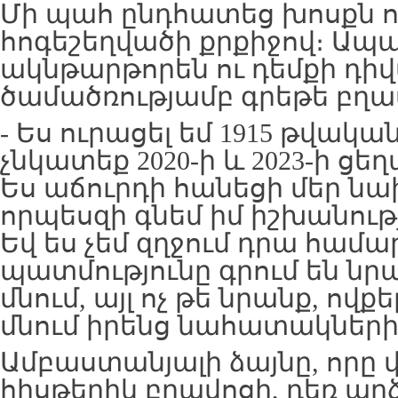
Մի պահ ընդհատեց խոսքն ու
հոգեշեղվածի քրքիջով։ Ապ
ակնթարթորեն ու դեմքի դի
ծամածռությամբ գրեթե բղա
- Ես ուրացել եմ 1915 թվակա
չնկատեք 2020-ի և 2023-ի ցե
Ես աճուրդի հանեցի մեր նա
որպեսզի գնեմ իմ իշխանութ
Եվ ես չեմ զղջում դրա համա
պատմությունը գրում են նրա
մնում, այլ ոչ թե նրանք, ո
մնում իրենց նահատակներին
Ամբաստանյալի ձայնը, որը 
հիսթերիկ բղավոցի, դեռ ար