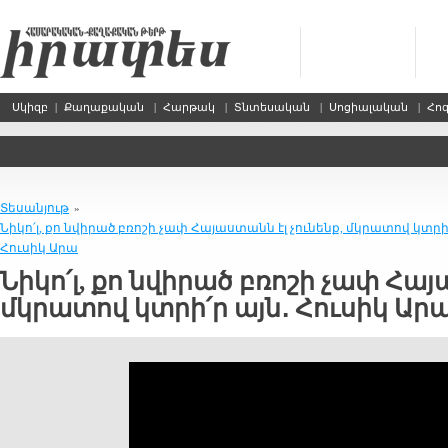
Սկիզբ
|
Քաղաքական
|
Հարթակ
|
Տնտեսական
|
Սոցիալական
|
Հո
Տեսանյութ
»
Նիկո՛լ, քո նվիրած բռոշի չափ Հայաստանն էլ չունենք, մկրատով կտրի՛
Հուսիկ Արա
Նիկո՛լ, քո նվիրած բռոշի չափ Հայ
մկրատով կտրի՛ր այն․ Հուսիկ Ար