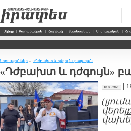
Սկիզբ
|
Քաղաքական
|
Հարթակ
|
Տնտեսական
|
Սոցիալական
|
Հո
Նորություններ
«Դժբախտ և դժգույն» բալագան
»
«Դժբախտ և դժգույն» բ
|
1
10.05.2026
(լյու
վերել
վախեր