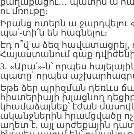
քաղաքացու․․․ պատին ա հա
ու մռութը։
Իրանց ոտերն ա ջարդվելու
պա՛-տի՛ն են հագնելու։
Էդ ո՞վ ա ձեզ հավատացրել, 
Հայաստանում գաք դվիժենի
3․ «Արա՛»-ն՝ որպես հայելայ
պատը՝ որպես աշխարհագր
Եթե ձեր պրիզման դեռևս ճաք
հիստերիայի խլացնող դեցի
կհամաձայնեք՝ էժան մասով
ականջներին հրամցվածը ոչ
աղետ է, այլ արժեքային դա