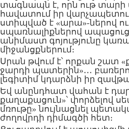
տագնապն է, որն ութ տարի ա
հավատում իր վարչապետութ
ստիպված է «արա»-ներով ու
սպառնալիքներով ապացուց
անիմաստ գոյությունը կառ
միջանցքներում։
Սրան թվում է՝ որքան շատ «ք
ջարդի պատերին»․․․ բառերո
լեգիտիմ կդարձնի իր զավթ
Եվ անընդհատ վահան է դար
քաղաքացուն»՝ փորձելով սե
մռութը» նույնացնել պետակ
ժողովրդի դիմագծի հետ։