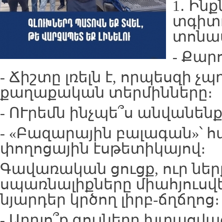
1․ Ին
տգիտ
տոնա
- Քար
- Ճիշտը լռելն է, որպեսզի չպ
քաղաքական տերմինները։
- ՈՒրեմն ինչպե՞ս անվանեն
- «Բազարային բալագան»՝ 
փողոցային էսթետիկայով։
Գավառական ցուցք, ուր ներ
սպառնալիքները միահյուսվե
նյարդեր կրծող լիրբ-ճղճղոց։
- Արդյո՞ք գույները խտացված