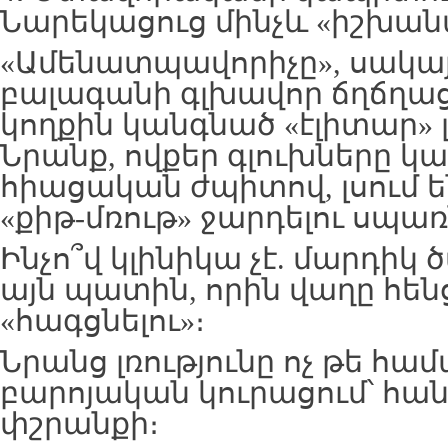
Նարեկացուց մինչև «իշխա
«Ամենատպավորիչը», սակայն
բալագանի գլխավոր ճղճղացո
կողքին կանգնած «էլիտար» 
Նրանք, ովքեր գլուխները կա
հիացական ժպիտով, լսում ե
«քիթ-մռութ» ջարդելու սպա
Ինչո՞վ կլինիկա չէ. մարդիկ
այն պատին, որին վաղը հենց
«հագցնելու»։
Նրանց լռությունը ոչ թե համա
բարոյական կուրացում՝ հանո
փշրանքի։