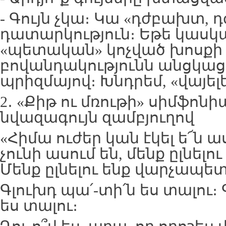
- Գույն չկա։ Կա «դժբախտ, դ
դատարկություն։ Եթե կասկա
«պետական» կոչված խոսքի 
բովանդակությունն անցկա
պրիզմայով։ Խնդրեմ, «վայելե
2․ «Քիթ ու մռութի» սիմֆոնի
նվազագույն զամբյուղով
«Հիմա ուժեր կան էկել ե՜ն ա
չունի ասում են, մենք ըլնել
Մենք ըլնելու ենք վարչապետ
Գլուխդ պա՛-տի՛ն ես տալու։
ես տալու։