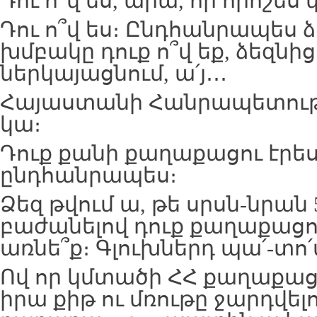
Դու ո՞վ ես, արա, որ որոշե
Դու ո՞վ ես։ Ընդհանրապես ձե
խմբակը դուք ո՞վ եք, ձեզնից 
ներկայացնում, ա՛յ․․․
Հայաստանի Հանրապետությո
կա։
Դուք քանի քաղաքացու էրես
ընդհանրապես։
Ձեզ թվում ա, թե սրսն-նրան
բաժանելով դուք քաղաքաց
առնե՞ք։ Գլուխներդ պա՛-տո՛
Ով որ կմտածի ՀՀ քաղաքաց
իրա քիթ ու մռութը ջարդվել