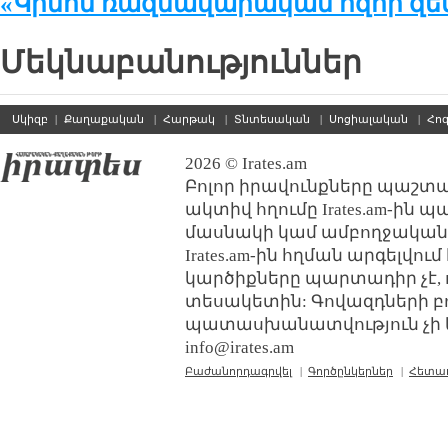
«Կինոն ռազմավարական հզոր զեն
Մեկնաբանություններ
Սկիզբ
|
Քաղաքական
|
Հարթակ
|
Տնտեսական
|
Սոցիալական
|
Հո
2026 © Irates.am
Բոլոր իրավունքները պաշտպ
ակտիվ հղումը Irates.am-ին 
մասնակի կամ ամբողջական
Irates.am-ին հղման արգելվո
կարծիքները պարտադիր չէ, 
տեսակետին: Գովազդների բ
պատասխանատվություն չի կր
info@irates.am
Բաժանորդագրվել
|
Գործընկերներ
|
Հետա