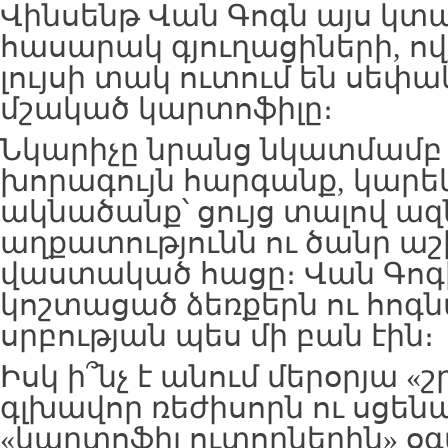
Վինսենթ Վան Գոգն այս կտ
հասարակ գյուղացիների, ո
լույսի տակ ուտում են սեփ
մշակած կարտոֆիլը։
Նկարիչը նրանց նկատմամբ 
խորագույն հարգանք, կարե
ակնածանք՝ ցույց տալով ազ
աղքատությունն ու ծանր 
վաստակած հացը։ Վան Գոգ
կոշտացած ձեռքերն ու հոգն
սրբության պես մի բան էին։
Իսկ ի՞նչ է անում մերօրյա «շ
գլխավոր ռեժիսորն ու սցեն
«կարտոֆիլ ուտողներին» օգ