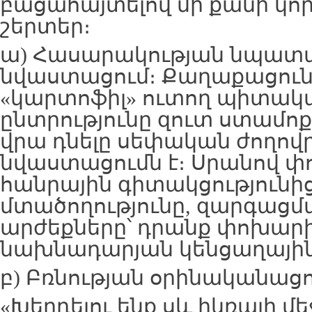
բացահայտելով մի քանի կ
շերտեր։
ա) Հասարակության նպատ
նվաստացում։ Քաղաքացուն
«կարտոֆիլ» ուտող պիտակա
ընտրությունը զուտ ստամո
վրա դնելը սեփական ժողով
նվաստացումն է։ Սրանով փո
հանրային գիտակցությունի
մտածողությունը, զարգացմ
արժեքները՝ դրանք փոխարի
նախնադարյան կենցաղային
բ) Բռնության օրինականացո
«Խեղդելու ենք սև իկռայի մ