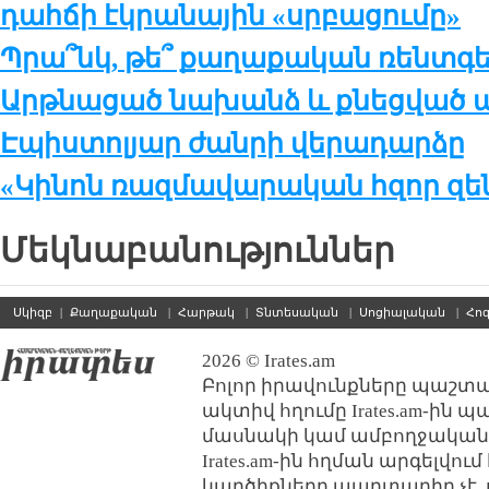
դահճի էկրանային «սրբացումը»
Պրա՞նկ, թե՞ քաղաքական ռենտգ
Արթնացած նախանձ և քնեցված ա
Էպիստոլյար ժանրի վերադարձը
«Կինոն ռազմավարական հզոր զեն
Մեկնաբանություններ
Սկիզբ
|
Քաղաքական
|
Հարթակ
|
Տնտեսական
|
Սոցիալական
|
Հո
2026 © Irates.am
Բոլոր իրավունքները պաշտպ
ակտիվ հղումը Irates.am-ին 
մասնակի կամ ամբողջական
Irates.am-ին հղման արգելվո
կարծիքները պարտադիր չէ, 