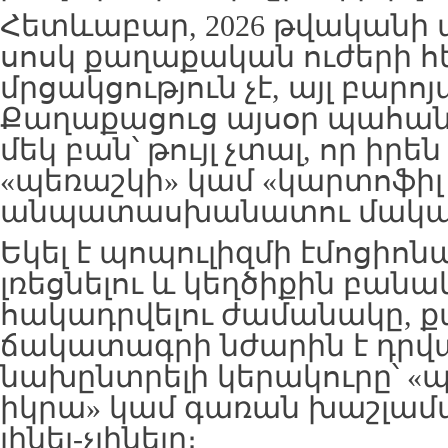
Հետևաբար, 2026 թվականի ա
սոսկ քաղաքական ուժերի 
մրցակցություն չէ, այլ բար
Քաղաքացուց այսօր պահանջ
մեկ բան՝ թույլ չտալ, որ իրե
«պեռաշկի» կամ «կարտոֆիլ 
անպատասխանատու մակա
Եկել է պոպուլիզմի էմոցիոն
լռեցնելու և կեղծիքին բան
հակադրվելու ժամանակը, ք
ճակատագրի նժարին է դրվա
նախընտրելի կերակուրը՝ «պե
իկրա» կամ գառան խաշլամա,
լինել-չլինելը։