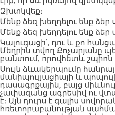
էիք, որ սև իկռայով զխտկվեք
Զխտկվեք։
Մենք ձեզ խեղդելու ենք ձեր 
Մենք ձեզ խեղդելու ենք ձեր 
Կալուգացի՛, դու և քո հանց
Մեղրին տվող Քոչարյանը պ
բանտում, որովհետև շպիոն 
Սույն ձևակերպումը հանրայ
մանիպուլյացիայի և պոպուլ
դասագրքային, բայց միևնո
չափազանց ագրեսիվ ու վտ
է։ Այն դուրս է գալիս սով
հռետորաբանության սահմա