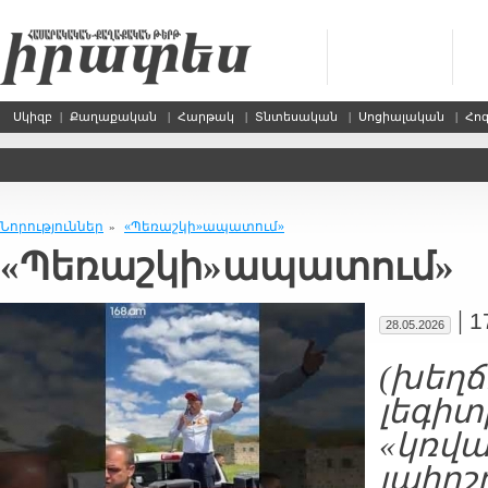
Սկիզբ
|
Քաղաքական
|
Հարթակ
|
Տնտեսական
|
Սոցիալական
|
Հո
Նորություններ
«Պեռաշկի»ապատում»
»
«Պեռաշկի»ապատում»
|
1
28.05.2026
(
խեղճ
լեգիտ
«
կռվա
լպիրշ