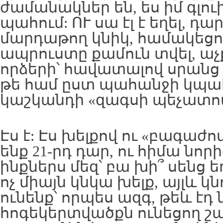
ժամանակներ են, ես իմ գլու
պահում: ՈՒ սա էլ է եղել, դար
մարդաթող կնիկ, համակեցո
ապրուստը քամուն տվել, աչք
որձերի՝ հավատալով սրանց
թե համ ըստ պահանջի կպահե
կաշկանդի «զագսի պեչատով
Էս է: Էս խելքով ու «բագաժով
ենք 21-րդ դար, ու հիմա նոր
ինքներս մեզ՝ բա խի՞ սենց 
ոչ միայն կնկա խելք, այլև 
ունենք՝ որպես ազգ, թեև էդ ն
հոգեկերտվածքն ունեցող շա