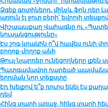
Հրեական «ջոկեր»՝ իսրայելաթու
Ձգեք գոտիներդ, մինչև ֆոն դեր 
առուն էլ ջուր բերի՝ եվրոյի տեսքո
Վիշապաքաղ Վահագնը ու «Պատե
կուսակցությունը»
Էս շոգ-կրակին ո՞վ հավես ունի փո
բողոք-մողոք անի
Թույլ նյարդեր ունեցողները լքեն
Պատգամավոր դարձած պայմանակ
երդման նոր տեքստը
Էդ խելքով ե՞ք դուրս եկել էս ք
դեմ
Հինգ տարի առաջ, հինգ տարի հե