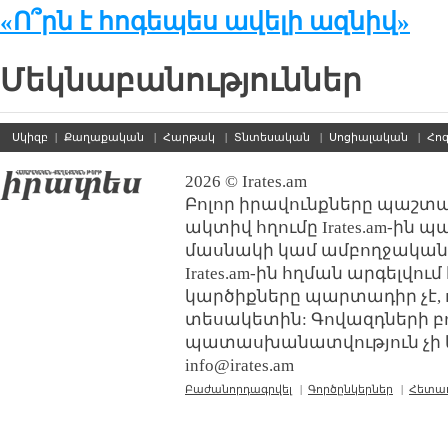
«Ո՞րն է հոգեպես ավելի ազնիվ»
Մեկնաբանություններ
Սկիզբ
|
Քաղաքական
|
Հարթակ
|
Տնտեսական
|
Սոցիալական
|
Հո
2026 © Irates.am
Բոլոր իրավունքները պաշտպ
ակտիվ հղումը Irates.am-ին 
մասնակի կամ ամբողջական
Irates.am-ին հղման արգելվո
կարծիքները պարտադիր չէ, 
տեսակետին: Գովազդների բ
պատասխանատվություն չի կր
info@irates.am
Բաժանորդագրվել
|
Գործընկերներ
|
Հետա