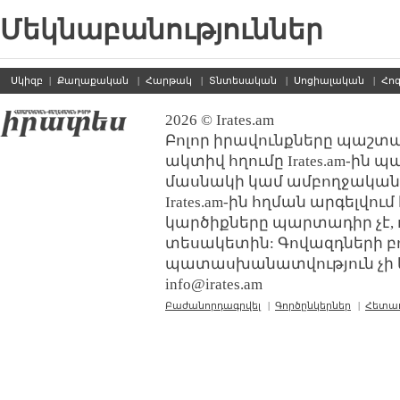
Մեկնաբանություններ
Սկիզբ
|
Քաղաքական
|
Հարթակ
|
Տնտեսական
|
Սոցիալական
|
Հո
2026 © Irates.am
Բոլոր իրավունքները պաշտպ
ակտիվ հղումը Irates.am-ին 
մասնակի կամ ամբողջական
Irates.am-ին հղման արգելվո
կարծիքները պարտադիր չէ, 
տեսակետին: Գովազդների բ
պատասխանատվություն չի կր
info@irates.am
Բաժանորդագրվել
|
Գործընկերներ
|
Հետա