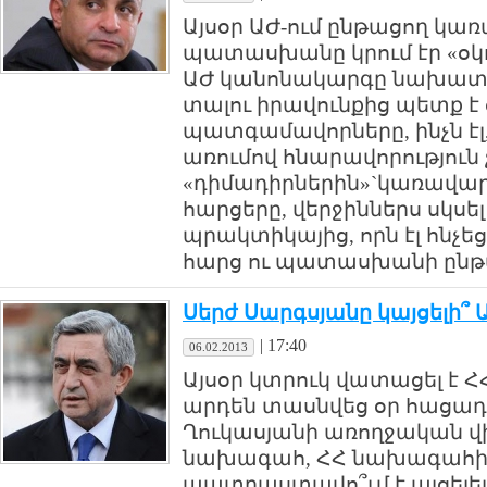
Այսօր ԱԺ-ում ընթացող կառ
պատասխանը կրում էր «օկո
ԱԺ կանոնակարգը նախատես
տալու իրավունքից պետք է
պատգամավորները, ինչն էլ
առումով հնարավորություն 
«դիմադիրներին»`կառավարո
հարցերը, վերջիններս սկսե
պրակտիկայից, որն էլ հնչե
հարց ու պատասխանի ընթ
Սերժ Սարգսյանը կայցելի՞
|
17:40
06.02.2013
Այսօր կտրուկ վատացել է 
արդեն տասնվեց օր հացադո
Ղուկասյանի առողջական վի
նախագահ, ՀՀ նախագահի 
պատրաստավո՞ւմ է այցելել