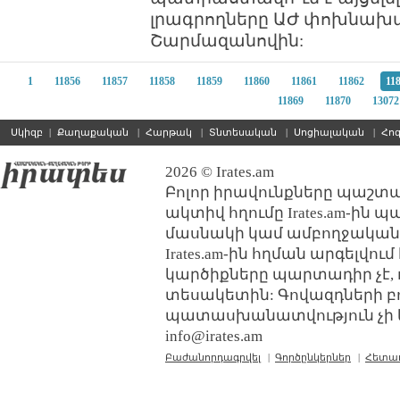
լրագրողները ԱԺ փոխնախ
Շարմազանովին:
1
11856
11857
11858
11859
11860
11861
11862
11
11869
11870
13072
Սկիզբ
|
Քաղաքական
|
Հարթակ
|
Տնտեսական
|
Սոցիալական
|
Հո
2026 © Irates.am
Բոլոր իրավունքները պաշտպ
ակտիվ հղումը Irates.am-ին 
մասնակի կամ ամբողջական
Irates.am-ին հղման արգելվո
կարծիքները պարտադիր չէ, 
տեսակետին: Գովազդների բ
պատասխանատվություն չի կր
info@irates.am
Բաժանորդագրվել
|
Գործընկերներ
|
Հետա