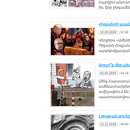
Սարգիս անունով
ին, երբ ընդամե
Հոգլանդի պլանը
12.03.2019
|
01:08
Վերջերս «Ամեր
Ռիչարդ Հոգլան
այսրկովկասյան 
Արդյո՞ք մեզ պ
01.02.2019
|
04:20
Մինչ Հայաստան
ամենատարբեր ո
ավելացնում են
պատրաստվում ե
Լռության գույն
11.12.2018
|
00:09