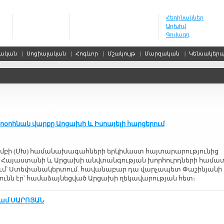
Հեղինակներ
Արխիվ
Գովազդ
սական
|
Սոցիալական
|
Հոգևոր
|
Մշակույթ
|
Մարզական
|
Կենսակեր
օրինակ վարքը Արցախի և Իսրայելի հարցերում
խմբի (ՄԽ) համանախագահների երկիմաստ հայտարարությունից
 Հայաստանի և Արցախի անվտանգության խորհուրդների համա
րում՝ Ստեփանակերտում. հավանաբար դա վարչապետ Փաշինյանի
ւնն էր՝ համաձայնեցված Արցախի ղեկավարության հետ։
լյամ ՍԱՐՈՅԱՆ