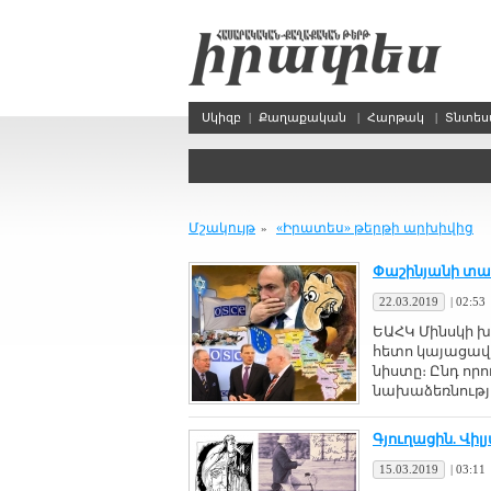
Սկիզբ
|
Քաղաքական
|
Հարթակ
|
Տնտե
Մշակույթ
«Իրատես» թերթի արխիվից
»
Փաշինյանի տար
22.03.2019
|
02:53
ԵԱՀԿ Մինսկի 
հետո կայացավ
նիստը։ Ընդ ո
նախաձեռնությո
Գյուղացին. Վի
15.03.2019
|
03:11