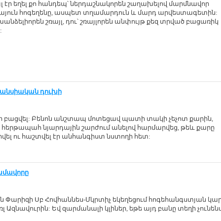
յլ էր եղել քո հանդեպ՝ ներդաշնակորեն շաղախելով մարմնավոր
նայուն հոգեղենը, ասպետ տղամարդուն և մարդ արվեստագետին:
խանձելիորեն շռայլ, դու՝ շռայլորեն անփույթ քեզ տրված բացառիկ
:
անսիական դուխի
 էր բացվել: Բենոն անշտապ մոտեցավ պատի տակի չեչոտ քարին,
ու հերթապահ նյարդային շարժում անելով հարմարվեց, թեև քարը
վել ու հաշտվել էր անհանգիստ նստողի հետ:
ամավորը
ին Փարիզի Սբ Հովհաննես-Մկրտիչ եկեղեցում հոգեհանգստյան կա
 Ազնավուրին: Եվ զարմանալի կլիներ, եթե այդ բանը տեղի չունեն