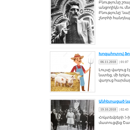
Բնությունը շռա
անցողիկն ու մ
Բնությունը՝ նա
շնորհի հանդեպ
Խոզահոտով ֆր
06.11.2018
|
01:07
Լույսը վաղուց
նստեց, մի երկ
վաղուց հարմար
Անհետացած կ
19.10.2018
|
02:43
Հոկտեմբերի 5-
մատուցվեց Շառլ