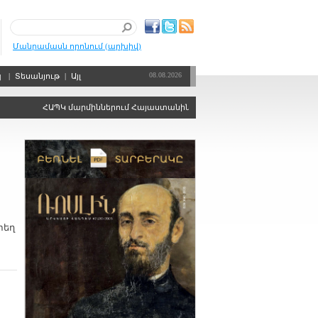
Մանրամասն որոնում (արխիվ)
08.08.2026
պ
|
Տեսանյութ
|
Այլ
ՀԱՊԿ մարմիններում Հայաստանին ձայնի իրավունքից զրկելու որոշու
տեղ