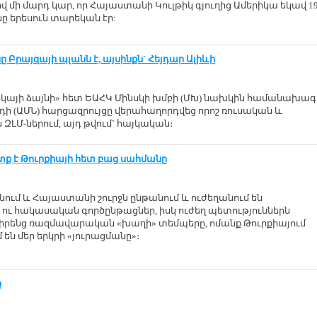
 մի մարդ կար, որ Հայաստանի Կուլթիկ գյուղից Ամերիկա եկավ 19
նը երեսուն տարեկան էր:
 Բրայզայի պլանն է, այսինքն` Հեյդար Ալիևի
իկայի ձայնի» հետ ԵԱՀԿ Մինսկի խմբի (ՄԽ) նախկին համանախա
դի (ԱՄՆ) հարցազրույցը վերահաղորդվեց որոշ ռուսական և
ԶԼՄ-ներում, այդ թվում` հայկական։
ետք է Թուրքիայի հետ բաց սահմանը
ում և Հայաստանի շուրջն ընթանում և ուժեղանում են
ւ հակասական գործընթացներ, իսկ ուժեղ պետություններն
 իրենց ռազմավարական «խաղի» տեմպերը, ոմանք Թուրքիայում
ն մեր երկրի «յուրացմանը»։
ը