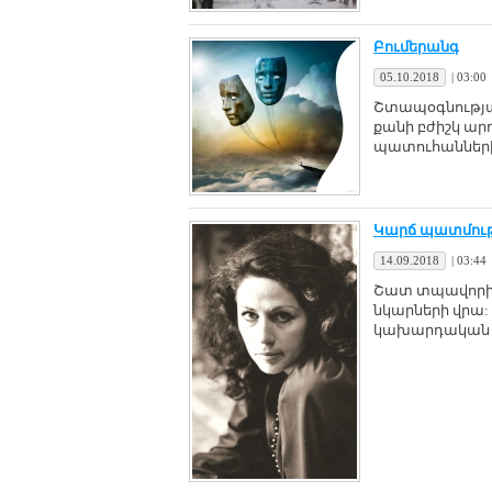
Բումերանգ
05.10.2018
|
03:00
Շտապօգնությա
քանի բժիշկ ար
պատուհանների
Կարճ պատմութ
14.09.2018
|
03:44
Շատ տպավորի՜չ 
նկարների վրա:
կախարդական մ