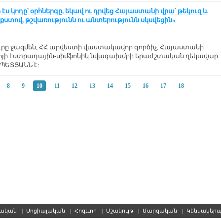
ր էս կոդը՝ օրհներգը, եկավ ու դրվեց Հայաստանի վրա՝ թեկուզ և
տով, թշվառությունն ու անտերությունն սկսվեցին»
ւրը ջազմեն, ՀՀ արվեստի վաստակավոր գործիչ, Հայաստանի
ոյի էստրադային-սիմֆոնիկ նվագախմբի երաժշտական ղեկավար
ՊԵՏՅԱՆՆ է:
8
9
10
11
12
13
14
15
16
17
18
սական
|
Սոցիալական
|
Հոգևոր
|
Մշակույթ
|
Մարզական
|
Կենսակեր