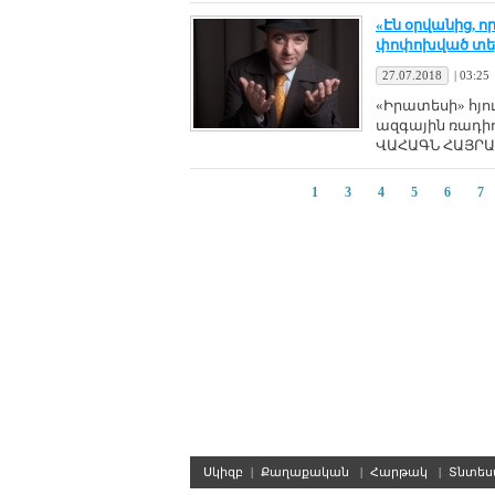
«Էն օրվանից, ո
փոփոխված տեքս
27.07.2018
|
03:25
«Իրատեսի» հյո
ազգային ռադի
ՎԱՀԱԳՆ ՀԱՅՐԱ
1
3
4
5
6
7
Սկիզբ
|
Քաղաքական
|
Հարթակ
|
Տնտե