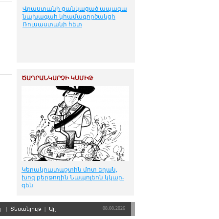
Վրաստանի ցանկացած ապագա
նախագահ կհամագործակցի
Ռուսաստանի հետ
ԾԱՂՐԱՆԿԱՐՉԻ ԿՍՄԻԹ
Կե­րակ­րա­տաշ­տին մոտ ե­ղան,
խոզ քեր­թո­ղին Նա­պո­լեոն կկար­
գեն
08.08.2026
պ
|
Տեսանյութ
|
Այլ