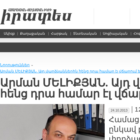
Սկիզբ
|
Քաղաքական
|
Հարթակ
|
Տնտեսական
|
Սոցիալական
|
Հո
Նորություններ
»
Արման ՄԵԼԻՔՅԱՆ. Այդ վարձկաններին հենց դրա համար էլ վճարում 
Արման ՄԵԼԻՔՅԱՆ. Այդ 
հենց դրա համար էլ վճա
|
1
24.10.2013
Համաց
ընկավ
փորձա