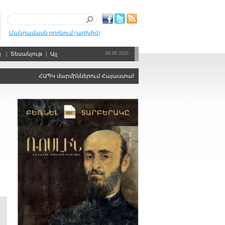
Մանրամասն որոնում (արխիվ)
06.08.2026
պ
|
Տեսանյութ
|
Այլ
ՀԱՊԿ մարմիններում Հայաստանին ձայնի իրավունքից զրկելու որոշ