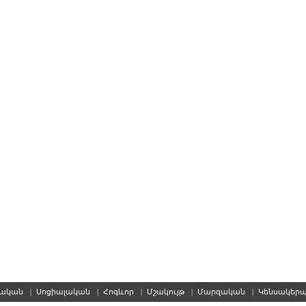
սական
|
Սոցիալական
|
Հոգևոր
|
Մշակույթ
|
Մարզական
|
Կենսակեր