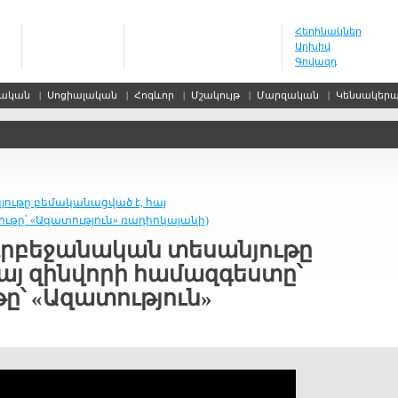
Հեղինակներ
Արխիվ
Գովազդ
սական
|
Սոցիալական
|
Հոգևոր
|
Մշակույթ
|
Մարզական
|
Կենսակեր
ութը բեմականացված է, հայ
ւթը՝ «Ազատություն» ռադիոկայանի)
դրբեջանական տեսանյութը
այ զինվորի համազգեստը՝
ը՝ «Ազատություն»