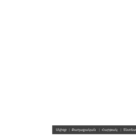
Սկիզբ
|
Քաղաքական
|
Հարթակ
|
Տնտե