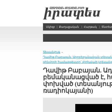
Սկիզբ
|
Քաղաքական
|
Հարթակ
|
Տնտե
Տեսանյութ
»
Դավիթ Բաբայան. Ադրբեջանական տեսանյ
զինվորի համազգեստը՝ փոխված (տեսանյո
Դավիթ Բաբայան. Ա
բեմականացված է, հ
փոխված (տեսանյութ
ռադիոկայանի)