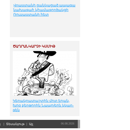
Վրաստանի ցանկացած ապագա
նախագահ կհամագործակցի
Ռուսաստանի հետ
ԾԱՂՐԱՆԿԱՐՉԻ ԿՍՄԻԹ
Կե­րակ­րա­տաշ­տին մոտ ե­ղան,
խոզ քեր­թո­ղին Նա­պո­լեոն կկար­
գեն
06.08.2026
պ
|
Տեսանյութ
|
Այլ