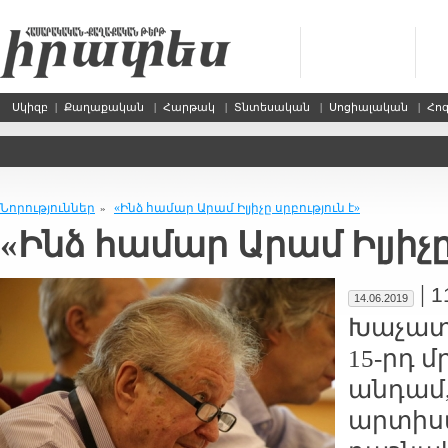
Սկիզբ
|
Քաղաքական
|
Հարթակ
|
Տնտեսական
|
Սոցիալական
|
Հո
Նորություններ
«Ինձ համար Արամ Իլյիչը սրբություն է»
»
«Ինձ համար Արամ Իլյիչը
|
1
14.06.2019
Խաչատ
15-րդ մ
անդամ,
արտիս