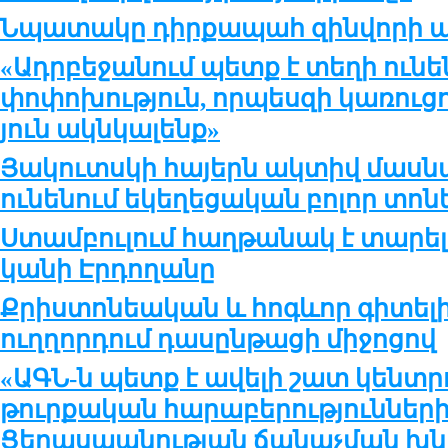
Նպա­տա­կը դիր­քա­պահ զին­վո­րի ան
«Ադր­բե­ջա­նում պետք է տե­ղի ու­նե
փո­փո­խու­թ­յուն, որ­պես­զի կա­ռու­ց
յուն ակն­կա­լենք»
Յակուտսկի հայերն ակտիվ մասնա
ունենում եկեղեցական բոլոր տոն
Ստամբուլում հաղթանակ է տարել ը
կանի Էրդողանը
Քրիստոնեական և հոգևոր գիտելի
ուղղորդում դասընթացի միջոցով
«ԱԳՆ-ն պետք է ավելի շատ կենտր
թուրքական հարաբերություններ
Ցեղասպանության ճանաչման խն