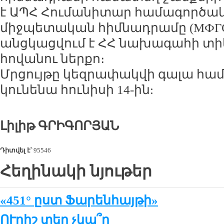
է ԱՊՀ Հումանիտար համագործակ
միջպետական հիմնադրամը (МФГС)
անցկացվում է ՀՀ նախագահի տիկ
հովանու ներքո։
Մրցույթը կեզրափակվի գալա համ
կունենա հունիսի 14-ին:
Լիլիթ ԳՐԻԳՈՐՅԱՆ
Դիտվել է՝
95546
Հեղինակի նյութեր
«451° ըստ Ֆարենհայթի»
ՈՒրիշ տեղ չկա՞ր