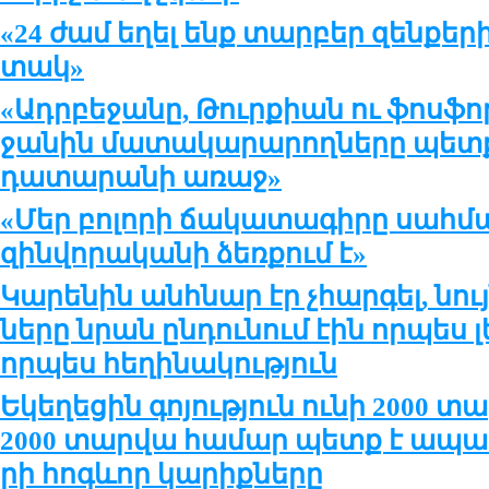
«24 ժամ ե­ղել ենք տար­բեր զեն­քե­ր
տակ»
«Ադր­բե­ջա­նը, Թուր­քիան ու ֆոս­ֆո
ջա­նին մա­տա­կա­րա­րող­նե­րը պ
դա­տա­րա­նի ա­ռաջ»
«Մեր բո­լո­րի ճա­կա­տա­գի­րը սահ­
զին­վո­րա­կա­նի ձեռ­քում է»
Կա­րե­նին անհ­նար էր չհար­գել, նու
նե­րը նրան ըն­դու­նում էին որ­պես լ
որ­պես հե­ղի­նա­կու­թ­յուն
Եկե­ղե­ցին գո­յութ­յուն ու­նի 2000 տ
2000 տար­վա հա­մար պետք է ա­պա­հո
րի հոգևոր կա­րիք­նե­րը