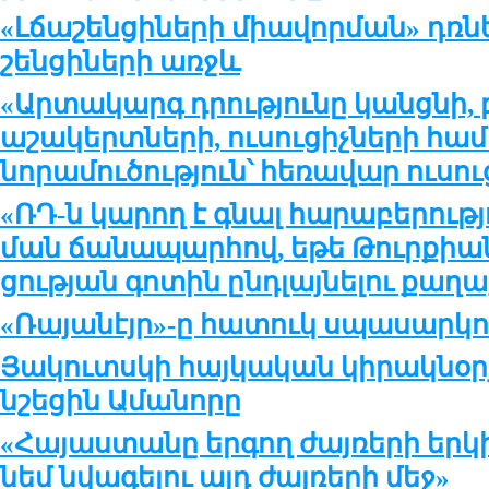
«Լճա­շեն­ցի­նե­րի միա­վոր­ման» դռ­ն
շեն­ցի­նե­րի առջև
«Ար­տա­կարգ դրու­թ­յու­նը կանց­նի, բ
ա­շա­կերտ­նե­րի, ու­սու­ցիչ­նե­րի հ
նո­րա­մու­ծու­թ­յուն՝ հե­ռա­վար ու­սու
«ՌԴ-ն կա­րող է գնալ հա­րա­բե­րու­թ­
ման ճա­նա­պար­հով, ե­թե Թուր­քիան
ցու­թ­յան գո­տին ընդ­լայ­նե­լու քա­ղա­
«Ռա­յա­նէյր»-ը հա­տուկ սպա­սար­կու
Յա­կուտս­կի հայ­կա­կան կի­րակ­նօ­ր­
նշե­ցին Ա­մա­նո­րը
«Հա­յաս­տա­նը եր­գող ժայ­ռե­րի եր­կ
նեմ նվա­գելու այդ ժայ­ռե­րի մեջ»