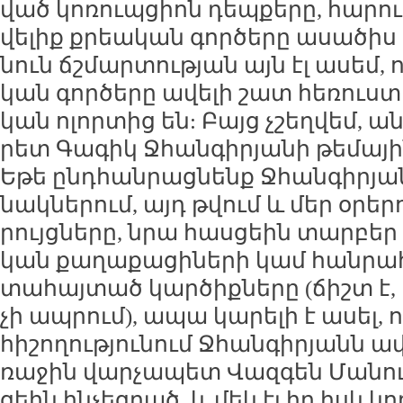
ված կո­ռուպ­ցիոն դեպ­քե­րը, հա­րո
վե­լիք քրեա­կան գոր­ծե­րը ա­սա­ծի
նուն ճշ­մար­տու­թյան այն էլ ա­սեմ,
կան գոր­ծե­րը ա­վե­լի շատ հե­ռուս­
կան ո­լոր­տից են: Բայց չշեղ­վեմ, ա
րետ Գա­գիկ Ջհան­գի­րյա­նի թե­մա­յի
Ե­թե ընդ­հան­րաց­նենք Ջհան­գի­րյա
նակ­նե­րում, այդ թվում և մեր օ­րե
րույց­նե­րը, նրա հաս­ցեին տար­բեր 
կան քա­ղա­քա­ցի­նե­րի կամ հան­ր
տա­հայ­տած կար­ծիք­նե­րը (ճիշտ է,
չի ապ­րում), ա­պա կա­րե­լի է ա­սել,
հի­շո­ղու­թյու­նում Ջհան­գի­րյանն ա
ռա­ջին վար­չա­պետ Վազ­գեն Մա­նու
ցեին հն­չեց­րած, և մեկ էլ իր իսկ կո