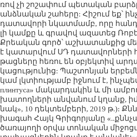
ռով չի շո­շա­փում պե­տա­կան բարձ­
անձ­նա­կան շա­հե­րը: Հի­շում եք՝ ին
դա­տա­վո­րի նկատ­մամբ, ո­րը հան­դգ
լի կամ­քը և գրա­վով ա­զա­տեց Ռո­բե
Քրեա­կան գործ՝ աշ­խա­տան­քից մե­կո
է կա­տար­վում ՍԴ դա­տա­վոր­նե­րի հ
թաց­նե­րը հե­ռու են օ­բյեկ­տիվ ար­
կա­ցու­թյու­նից: Պաշ­տո­նյան եր­բե
կամ լկ­տիու­թյամբ իջ­նում է, ինչ­պե
плинтуса» մա­կար­դա­կին և մի ամ­բո
խա­տող­նե­րի ան­վա­նում կղանք, ի­
նակ», 10 դեկ­տեմ­բե­րի, 2019 թ.)։ Քն
խա­գահ Հայկ Գրի­գո­րյա­նը «..քնն­չ
ծա­ռա­յո­ղի օր­վա տո­նա­կան մի­ջո