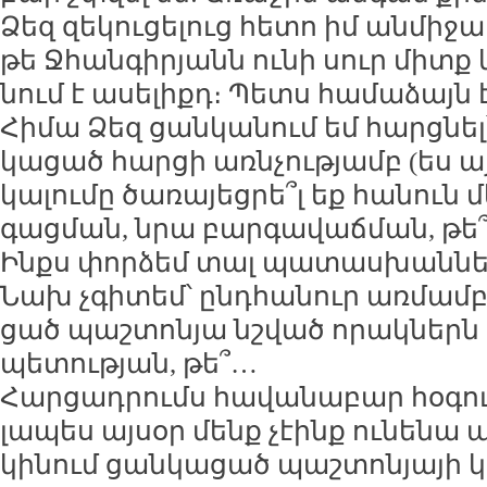
Ձեզ զե­կու­ցե­լուց հե­տո իմ ան­մի­ջ
թե Ջհան­գի­րյանն ու­նի սուր միտք և
նում է ա­սե­լիքդ։ Պետս հա­մա­ձայն 
Հի­մա Ձեզ ցան­կա­նում եմ հարց­նել
կա­ցած հար­ցի առն­չու­թյամբ (ես այ
կա­լու­մը ծա­ռա­յեց­րե՞լ եք հա­նուն
գաց­ման, նրա բար­գա­վաճ­ման, թե
Ինքս փոր­ձեմ տալ պա­տաս­խան­նե­
Նախ չգի­տեմ՝ ընդ­հա­նուր առ­մամբ
ցած պաշ­տո­նյա նշ­ված ո­րակ­ներն օ
պե­տու­թյան, թե՞…
Հար­ցադ­րումս հա­վա­նա­բար հօ­գու
լա­պես այ­սօր մենք չէինք ու­նե­նա 
կի­նում ցան­կա­ցած պաշ­տո­նյա­յի