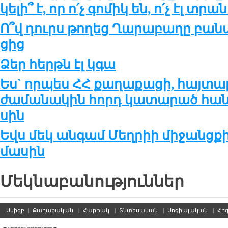
կե­լի՞ է, որ ո՛չ գո­միկ են, ո՛չ էլ տրա
Ո՞վ դուրս թո­ղեց Ղա­րա­բա­ղը բա­նա
ցից
Ձեր հերթն էլ կգա
Ես` որ­պես ՀՀ քա­ղա­քա­ցի, հայ­տա­
ժա­մա­նա­կին հորդ կա­տա­րած հան­ց
սին
Եվս մեկ անգամ Մեղրիի միջանց
մասին
Մեկնաբանություններ
Սկիզբ
|
Քաղաքական
|
Հարթակ
|
Տնտեսական
|
Սոցիալական
|
Հո