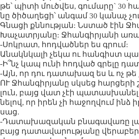
թե՝ պի­տի մուծ­վես, գու­մա­րը` 30 հ
նը ծի­ծա­ղե­ցի՝ ան­գամ 30 կա­նաչ չու
Գնա­ցի քն­նու­թյան: Նս­տած էին Ջհ
Խա­չատ­րյա­նը: Ջհան­գի­րյա­նի ա­ռա
-Սոկ­րատ, հոդ­ված­ներ ես գրում:
Ա­նակն­կա­լի չե­կա ու հան­գիստ պա
-Ի՞նչ կապ ու­նի հոդ­ված գրե­լը դա­
-Այն, որ դու դա­տա­խազ ես և ոչ թե
ՈՒ Ջհան­գի­րյա­նը սկ­սեց հար­ցե­րի
լուն, բայց վատ չէի պա­տաս­խա­նել
նե­լով, որ ի­րեն չի հա­ջող­վում ինձ 
սաց.
-Դա­տա­խա­զա­կան բնա­գա­վա­ռը լա
բայց դա­տա­վա­րու­թյա­նը վե­րա­բե­