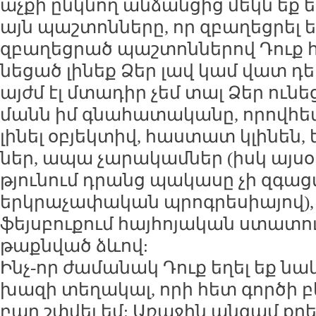
աչ­քի ընկ­նող ան­ձան­ցից մեկն եք ե­
այն պաշ­տոն­նե­րը, որ զբա­ղեց­րել ե
զբա­ղեց­րած պաշ­տոն­նե­րով Դուք
նե­ցած լի­նեք Ձեր լավ կամ վատ դե­
այժմ էլ մտա­դիր չեմ տալ Ձեր ու­նե
մանն իմ գնա­հա­տա­կա­նը, ո­րով­հե
լի­նել օ­բյեկ­տիվ, հաս­տատ կլի­նեն,
ներ, ա­պա չա­րա­կամ­ներ (իսկ այ­սօ
թյու­նում դրանց պա­կա­սը չի զգաց­վ
երկ­րա­չա­փա­կան պրոգ­րե­սիա­յով)
ֆեյս­բու­քում հայ­հո­յա­կան ստա­տու
թաքն­ված ձևով:
Ինչ-որ ժա­մա­նակ Դուք ե­ղել եք նա
խա­զի տե­ղա­կալ, ո­րի հետ գոր­ծի բ
բար շփ­վել եմ: Ա­ռա­ջին ան­գամ քրե