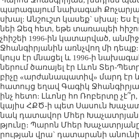
պա­րա­գա­յում նա­խա­գահ Քո­չա­րյա
սխալ: Ան­շուշտ կա­սեք` սխալ: Ես էլ
նեի Ձեզ հետ, ե­թե տա­ռա­պեի հի­շո
չհի­շեի 1996-ին կա­տար­ված, ան­մի­
Ջհան­գի­րյա­նին առ­նչ­վող մի դեպք:
կույս էր մնա­ցել և 1996-ի նա­խա­գա
նե­րում ծա­ռա­յել էր Լևոն Տեր-Պետ­
բի­չը «ար­ժա­նա­պա­տիվ» մարդ էր և
հա­տույց ե­ղավ Գա­գիկ Ջհան­գի­րյա
ինչ հե­տո: Լևո­նը հո Ռո­բեր­տը չէ՞ր,
կա­յիս ՀՔԾ-ի պետ Սա­սուն Խա­չատ­
նակ դա­տա­վոր Մհեր Խա­չատ­րյա­նի
թյու­նը։ Պա­րոն Մհեր Խա­չատ­րյա­
րու­թյան վրա` դա­տա­րա­նի ա­նու­ն