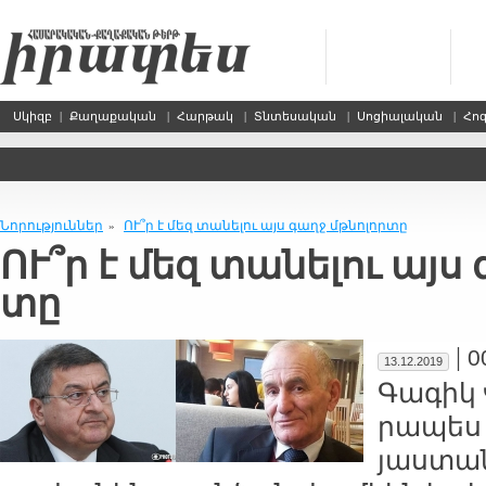
Սկիզբ
|
Քաղաքական
|
Հարթակ
|
Տնտեսական
|
Սոցիալական
|
Հո
Նորություններ
ՈՒ՞ր է մեզ տա­նե­լու այս գաղջ մթ­նո­լոր­տը
»
ՈՒ՞ր է մեզ տա­նե­լու այս 
տը
|
0
13.12.2019
Գա­գիկ 
րա­պես 
յաս­տա­