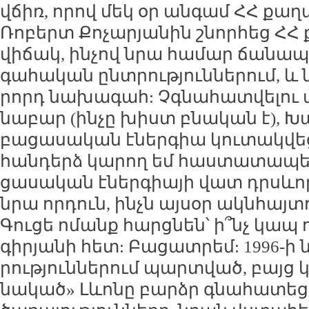
վճիռ, ո­րով մեկ օր ան­գամ ՀՀ քա­ղ
Ռո­բերտ Քո­չա­րյա­նին շնոր­հեց ՀՀ
վի­ճակ, ին­չով նրա հա­մար ճա­նա
գա­հա­կան ընտ­րու­թյուն­նե­րում, 
րորդ նա­խա­գահ: Չգ­նա­հատ­վե­լու
նա­բար (ին­չը խիստ բնա­կան է), Խ
բա­ցա­սա­կան է­ներ­գիա կու­տակ­վեց։
հան­դերձ կա­րող եմ հաս­տա­տա­պես 
ցա­սա­կան է­ներ­գիա­յի վատ դրսևո­
նրա որ­դուն, ինչն այ­սօր ակն­հայ­տո
Գու­ցե ո­մանք հարց­նեն՝ ի՞նչ կապ ո
գի­րյա­նի հետ: Բա­ցատ­րեմ: 1996-ի
րու­թյուն­նե­րում պարտ­ված, բայց կ
նա­կած» Լևո­նը բարձր գնա­հա­տեց 