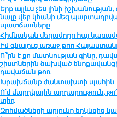
Երբ այլևս չես լի­նի իշ­խա­նու­թ­յան,
նա­լը վեր կհա­նի մեզ պար­տադր­վա
պատ­ճառ­նե­րը
Հիմ­նա­կան մե­ղա­վո­րը հայ կա­ռա­վ
Իմ գնա­լուց ա­ռաջ թող Հա­յաս­տա­նու
Ո՞րն է քո մատ­նու­թ­յան գի­նը, դա
շիստ­նե­րին ծախ­ված ե­նո­քա­վան­ցի 
դա­վա­ճան թոռ
Խրախ­ճանք ժան­տախ­տի պա­հին
Ո՛վ մարդ­կա­յին ար­դա­րու­թ­յուն, թո
տիդ
Զոհ­ված­նե­րի ա­ր­յու­նը երկն­քից կ