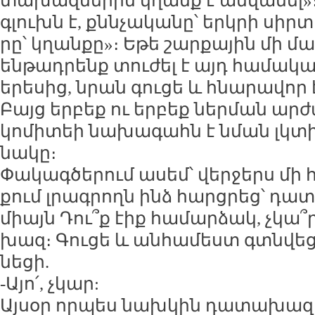
տա­խազ­նե­րին կղանք է ան­վա­նել»։ 
գլուխն է, քնն­չա­կա­նը՝ երկ­րի սիր
րը՝ կղան­քը»։ Ե­թե շար­քա­յին մի մար
են­թադ­րենք տու­ժել է այդ հա­մա­կա
ե­րե­սից, նրան գու­ցե և հնա­րա­վոր 
Բայց եր­բեք ու եր­բեք ներ­ման ար­ժ
կո­մի­տեի նա­խա­գահն է նման լկ­տ
նա­կը։
Փա­կագ­ծե­րում ա­սեմ՝ վեր­ջերս մի 
քում լրագ­րողն ինձ հարց­րեց՝ դա­տ
միայն Դու՞ք էիք հա­մար­ձակ, չկա՞ր
խազ։ Գու­ցե և ան­հա­մեստ գտն­վե
նե­ցի.
-Ա­յո՛, չկար:
Այ­սօր որ­պես նախ­կին դա­տա­խազ 