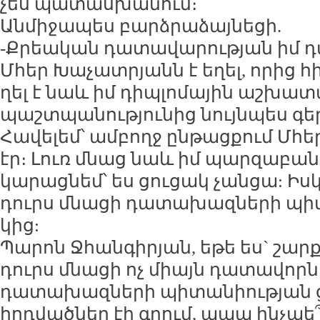
չես պա­տաս­խա­նում։
Ան­մի­ջա­պես բարձ­րա­ձայ­նե­ցի.
-Քրեա­կան դա­տա­վա­րու­թյան իմ դ
Մհեր Խա­չատ­րյանն է ե­ղել, ո­րից հ
ղել է նաև իմ դիպ­լո­մա­յին աշ­խա­տա
պաշտ­պա­նու­թյու­նից նույն­պես գե
Հա­վե­լեմ՝ ամ­բողջ ըն­թաց­քում Մհե
էր։ Լուռ մնաց նաև իմ պար­զա­բա­նո
կա­րաց­նեմ՝ ես ցու­ցակ չան­ցա: Իսկ
դուրս մնա­ցի դա­տա­խազ­նե­րի պի­
կից:
Պա­րոն Ջհան­գի­րյան, ե­թե ես` շար
դուրս մնա­ցի ոչ միայն դա­տա­վոր­նե
դա­տա­խազ­նե­րի պի­տա­նիու­թյան ց
հոդ­ված­ներ էի գրում, ա­պա ինչ­պե՞