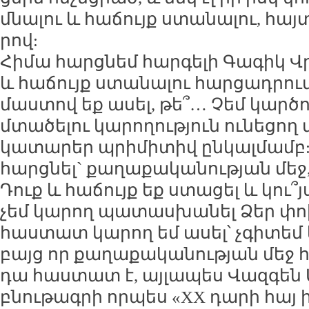
մնա­լու և հա­ճույք ստա­նա­լու, հայ
րով:
Հի­մա հարց­նեմ հար­գե­լի Գա­գիկ Վրե
և հա­ճույք ստա­նա­լու հար­ցադ­րու­մ
մաս­տով եք ա­սել, թե՞… Չեմ կար­ծո
մտա­ծե­լու կա­րո­ղու­թյուն ու­նե­ցող
կա­տա­րեր պրի­մի­տիվ ըն­կալ­մամբ:
հարց­նել` քա­ղա­քա­կա­նու­թյան մեջ
Դուք և հա­ճույք եք ստա­ցել և կու՞յ
չեմ կա­րող պա­տաս­խա­նել Ձեր փո
հաս­տատ կա­րող եմ ա­սել՝ չգի­տեմ կ
բայց որ քա­ղա­քա­կա­նու­թյան մեջ հ
դա հաս­տատ է, այ­լա­պես Վազ­գեն Մ
բնու­թագ­րի որ­պես «XX դա­րի հայ ի