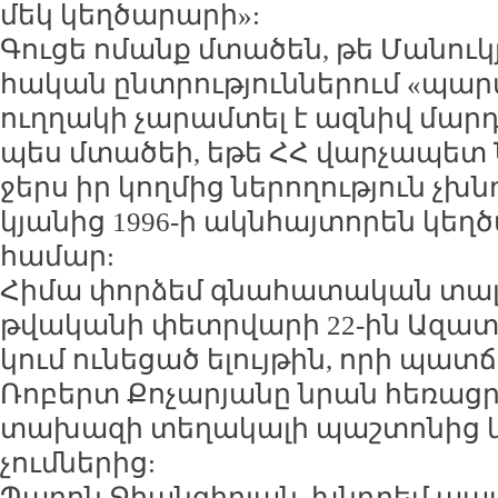
մեկ կեղ­ծա­րա­րի»:
Գու­ցե ո­մանք մտա­ծեն, թե Մա­նու­կ
հա­կան ընտ­րու­թյուն­նե­րում «պար
ուղ­ղա­կի չա­րամ­տել է ազ­նիվ մար­դ
պես մտա­ծեի, ե­թե ՀՀ վար­չա­պետ Նի
ջերս իր կող­մից նե­րո­ղու­թյուն չխ
կյա­նից 1996-ի ակն­հայ­տո­րեն կեղծ­
հա­մար:
Հի­մա փոր­ձեմ գնա­հա­տա­կան տալ 
թվա­կա­նի փետր­վա­րի 22-ին Ա­զա­
կում ու­նե­ցած ե­լույ­թին, ո­րի պա
Ռո­բերտ Քո­չա­րյա­նը նրան հե­ռաց­
տա­խա­զի տե­ղա­կա­լի պաշ­տո­նից և 
չում­նե­րից:
Պա­րոն Ջհան­գի­րյան, խնդ­րեմ պա