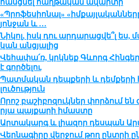
հասց­նել հաղ­թա­կան ա­վար­տի
«Պրո­ֆե­սիո­նալ» «իմ­քայ­լա­կան­նե­
յոն­ջան և …
Նի­կոլ, իսկ դու ար­դա­րաց­վե՞լ ես, 
կան ան­ց­յա­լից
Վե­հա­փա՛ռ, կրկ­նեք Գևորգ Հին­գե­ր
է գոր­ծե­լու
Պատ­մա­կան դեպ­քե­րի և դեմ­քե­րի
լու­ծու­թ­յուն
Որոշ բա­շի­բո­զուկ­ներ փոր­ձում են 
ր­յա պայ­քա­րի ի­մաս­տը
Արտա­կարգ և լիա­զոր դես­պան Ար­մ
Վեր­նա­գի­րը վեր­ջում թող ընտ­րի ը