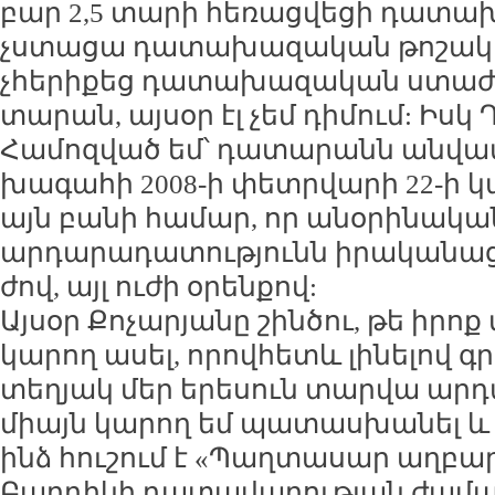
բար 2,5 տա­րի հե­ռաց­վե­ցի դա­տա­խ
չս­տա­ցա դա­տա­խա­զա­կան թո­շակս
չհե­րի­քեց դա­տա­խա­զա­կան ստաժս)
տա­րան, այ­սօր էլ չեմ դի­մում: Իսկ
Հա­մոզ­ված եմ՝ դա­տա­րանն ան­վա­
խա­գա­հի 2008-ի փետր­վա­րի 22-ի կա
այն բա­նի հա­մար, որ ա­նօ­րի­նա­կան
ար­դա­րա­դա­տու­թյունն ի­րա­կա­նաց­վ
ժով, այլ ու­ժի օ­րեն­քով:
Այ­սօր Քո­չա­րյա­նը շին­ծու, թե ի­րոք
կա­րող ա­սել, ո­րով­հետև լի­նե­լով
տե­ղյակ մեր ե­րե­սուն տար­վա ար­դ
միայն կա­րող եմ պա­տաս­խա­նել 
ինձ հու­շում է «Պաղ­տա­սար աղ­բա­ր
Բաղ­դի­կի դա­տա­վա­րու­թյան ժա­մա