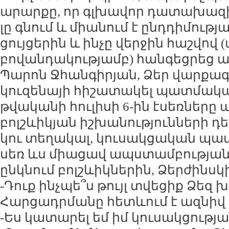
ա­րար­քը, որ գլ­խա­վոր դա­տա­խա­զի
լը գնում և միա­նում է ընդ­դի­մու­թ
ցույ­ցե­րին և ին­չը վեր­ջին հաշ­վով
բո­վան­դա­կու­թյամբ) հան­գեց­րեց ա­
Պա­րոն Ջհան­գի­րյան, Ձեր վար­քագ
կու­զե­նա­յի հի­շա­տա­կել պատ­մա­
թվա­կա­նի հու­լի­սի 6-ին է­սեռ­նե­ր
բոլշևի­կյան իշ­խա­նու­թյուն­նե­րի դ
կու տե­ղա­կալ, կու­սակ­ցա­կան պատ­
սեռ ևս միա­ցավ ապս­տամ­բու­թյա­նը
ընկ­նում բոլշևիկ­նե­րին, Ձեր­ժինս­
-Դուք ինչ­պե՞ս թույլ տվե­ցիք Ձեզ խ
Հար­ցադր­մա­նը հետևում է ազ­նիվ
-Ես կա­տա­րել եմ իմ կու­սակ­ցու­թյ