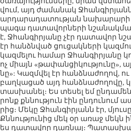
ծա­ռա­յու­թյուն­նե­րը, նրան վս­տա­հե
վում, այդ ժա­մա­նակ Ջհան­գի­րյան
ար­դա­րա­դա­տու­թյան նա­խա­րա­րի 
պա­գա դա­տա­վոր­նե­րի նշա­նակ­ման
է, Ջհան­գի­րյա­նը չէր դա­տա­վոր նշ
էր հան­ձն­ված ցու­ցակ­նե­րի կազ­մու­
կազ­մե­լու հա­մար Ջհան­գի­րյա­նը կո
ոչ միայն «թա­փան­ցի­կու­թյու­նը», այլ
նը»: Կազմ­վել էր հանձ­նա­ժո­ղով, ու
բաղ­կա­ցած այդ հանձ­նա­ժո­ղո­վը, 
տաս­խա­նել։ Ես տե­սել եմ ըն­դա­մե­ն
րոնք քն­նու­թյուն էին ըն­դու­նում 
րից։ Մե­կը Ջհան­գի­րյանն էր, մյու­ս
Քն­նու­թյու­նից մեկ օր ա­ռաջ մեկն ի
ես դա­տա­վոր դառ­նալ։ Պա­տաս­խ