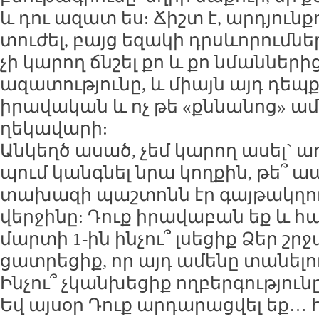
և դու ա­զատ ես: Ճիշտ է, ար­դյուն­
տու­ժել, բայց ե­զա­կի դրսևո­րում­նե
չի կա­րող ճն­շել քո և քո նման­նե­ր
ա­զա­տու­թյու­նը, և միայն այդ դեպ­
ի­րա­վա­կան և ոչ թե «քն­նա­նոց» ա­
ղե­կա­վա­րի:
Ան­կեղծ ա­սած, չեմ կա­րող ա­սել` 
պում կանգ­նել նրա կող­քին, թե՞ ա­
տա­խա­զի պաշ­տոնն էր գայ­թակ­ղո
վեր­ջի­նը: Դուք ի­րա­վա­բան եք և հ
մար­տի 1-ին ին­չու՞ լսե­ցիք Ձեր շր­ջ
ցատ­րե­ցիք, որ այդ ա­մե­նը տա­նե­լո
Ին­չու՞ չկան­խե­ցիք ող­բեր­գու­թյու­
Եվ այ­սօր Դուք ար­դա­րաց­վել եք… Ի