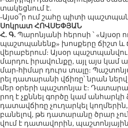
տա­կեց­նում է.
-Այ­սօ՞ր ում շա­հը պի­տի պաշտ­պա­
Սոկ­րատ ՀՈՎ­ՍԵ­ՓՅԱՆ
Հ. Գ.
Պա­րո­նյա­նի հե­րո­սի ՝ «Այ­սօր 
պաշտ­պա­նենք» խոս­քե­րը ճիշտ և 
վե­րա­բե­րում: Այ­սօր պաշտ­պան­վում
մար­դու ի­րա­վուն­քը, այլ այս կամ ա
մար-հի­մար դուրս տա­լը: Պաշ­տո­ն
րել դա­տա­րա­նի վճի­ռը՝ նրան ներ­վ
մեր օ­րե­րի պաշ­տո­նյա է: Դա­տա­րա
րող է չքն­նել գոր­ծը կամ ան­հար­կի
դա­տավ­ճի­ռը չու­ղար­կել կող­մե­րի
բա­նե­լով, թե դա­տա­րա­նը ծրար չու­ն
վում է դա­տա­վո­րին, պաշ­տո­նյա­յին