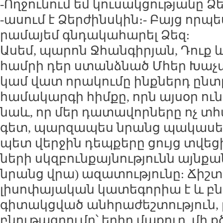
-Ող­ջու­նում եմ կու­սակ­ցու­թյա­նը Ձե
-ա­սում է Ձեր­ժինս­կին։- Բայց որ­պե
րա­մա­յեմ գն­դա­կա­հա­րել Ձեզ:
Ա­սեմ, պա­րոն Ջհան­գի­րյան, Դուք և
համ­րի դեր ստանձ­նած Մհեր Խա­չատ
կամ վատ ո­րա­կու­մը ինք­ներդ ընտ
հա­մա­կար­գի հիմ­քը, որն այ­սօր ու­ն
նաև, որ մեր դա­տա­վոր­նե­րը ոչ տհա
գետ, պար­զա­պես նրանց պա­կա­սել 
պետ վեր­ջին դեպ­քե­րը ցույց տվե­ցի
նե­րի սկզ­բուն­քայ­նու­թյունն այն­քա
նրանց վրա) ա­զա­տու­թյու­նը: Ճիշտ 
լի­սո­փա­յա­կան կա­տե­գո­րիա է և բ
գի­տակց­ված անհ­րա­ժեշ­տու­թյուն,
բնու­թագ­րու­մը՝ ե­ղիր մա­քուր, մի քծ