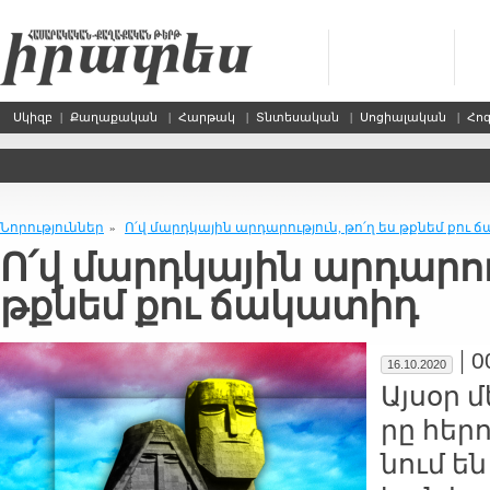
Սկիզբ
|
Քաղաքական
|
Հարթակ
|
Տնտեսական
|
Սոցիալական
|
Հո
Նորություններ
Ո՛վ մարդ­կա­յին ար­դա­րու­թ­յուն, թո՛ղ ես թք­նեմ քու 
»
Ո՛վ մարդ­կա­յին ար­դա­րու­
թք­նեմ քու ճա­կա­տիդ
|
0
16.10.2020
Այ­սօր մ
րը հե­
նում են