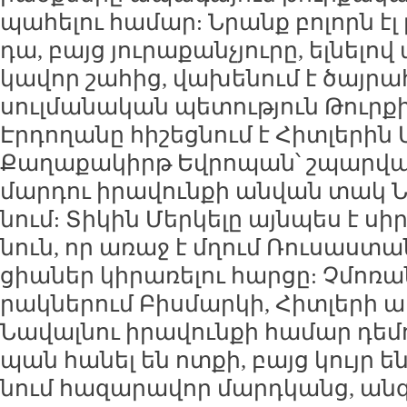
պա­հե­լու հա­մար: Նրանք բո­լորն էլ
դա, բայց յու­րա­քան­չյու­րը, ել­նե­լո
կա­վոր շա­հից, վա­խե­նում է ծայ­րա
սուլ­մա­նա­կան պե­տու­թյուն Թուր­քի
Էր­դո­ղա­նը հի­շեց­նում է Հիտ­լե­րին
Քա­ղա­քա­կիրթ Եվ­րո­պան՝ շպար­ված
մար­դու ի­րա­վուն­քի ան­վան տակ Ն
նում: Տի­կին Մեր­կե­լը այն­պես է սի
նուն, որ ա­ռաջ է մղում Ռու­սաս­տ
ցիա­ներ կի­րա­ռե­լու հար­ցը: Չմո­ռա­
րակ­նե­րում Բիս­մար­կի, Հիտ­լե­րի ա­
Նա­վալ­նու ի­րա­վուն­քի հա­մար դե­
պան հա­նել են ոտ­քի, բայց կույր են
նում հա­զա­րա­վոր մարդ­կանց, ան