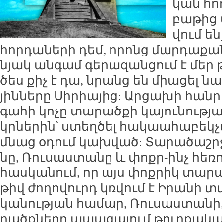
կան հո­
բա­թից ա
վում են
հոր­դա­նե­րի դեմ, ո­րոնց մար­դա­քա
նյակ ան­գամ գե­րա­զան­ցում է մեր 
ծես քիչ է դա, նրանց են միա­ցել նա
յին­նե­րը Սի­րիա­յից: Ար­ցա­խի հան
գա­հի կո­չը տա­րած­քի կա­յու­նու­թ
կր­նե­րին՝ ստեղ­ծել հա­կաա­հա­բեկ­
մնաց օ­դում կախ­ված: Տա­րա­ծաշր­ջա
նը, Ռու­սաս­տա­նը և փոքր-ինչ հե­ռո
հաս­կա­նում, որ այս փոք­րիկ տա­ր
թիվ ժո­ղո­վուրդ կռ­վում է Ի­րա­նի տ
կա­նու­թյան հա­մար, Ռու­սաս­տա­նի
րածք­նե­րը ա­պա­գա­յում թուր­քա­կա