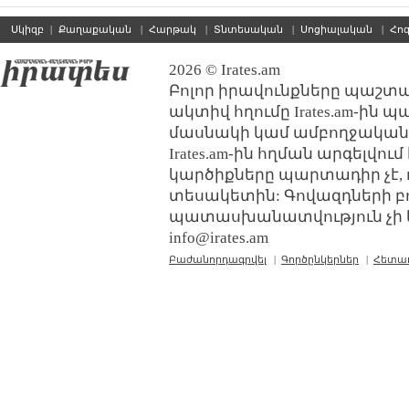
Սկիզբ
|
Քաղաքական
|
Հարթակ
|
Տնտեսական
|
Սոցիալական
|
Հո
2026 © Irates.am
Բոլոր իրավունքները պաշտպ
ակտիվ հղումը Irates.am-ին 
մասնակի կամ ամբողջական
Irates.am-ին հղման արգելվո
կարծիքները պարտադիր չէ, 
տեսակետին: Գովազդների բ
պատասխանատվություն չի կր
info@irates.am
Բաժանորդագրվել
|
Գործընկերներ
|
Հետա