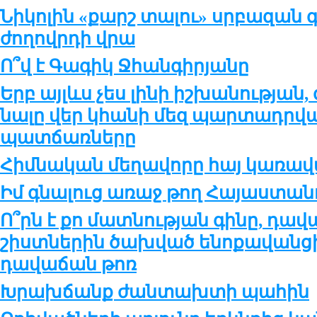
Նիկոլին «քարշ տալու» սրբազան գ
ժողովրդի վրա
Ո՞վ է Գագիկ Ջհանգիրյանը
Երբ այլևս չես լի­նի իշ­խա­նու­թ­յան,
նա­լը վեր կհա­նի մեզ պար­տադր­վա
պատ­ճառ­նե­րը
Հիմ­նա­կան մե­ղա­վո­րը հայ կա­ռա­վ
Իմ գնա­լուց ա­ռաջ թող Հա­յաս­տա­նու
Ո՞րն է քո մատ­նու­թ­յան գի­նը, դա
շիստ­նե­րին ծախ­ված ե­նո­քա­վան­ցի 
դա­վա­ճան թոռ
Խրախ­ճանք ժան­տախ­տի պա­հին