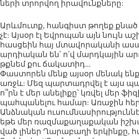
նե­րի տրոր­վող ի­րա­վունք­նե­րը:
Արևմուտք, հան­գիստ թո­ղեք քնած ա
չէ: Այ­սօր էլ Եվ­րո­պան այն նույն աշ
հաս­ցեին հայ մտա­վո­րա­կա­նի ա­սա
ար­դիա­կան են՝ ո՛վ մարդ­կա­յին ար­դ
թք­նեմ քու ճա­կա­տիդ...
Փաս­տո­րեն մենք այ­սօր մե­նակ ենք
առջև: Մեզ պար­տադր­վել է այս պա­
ո՞րն է մեր ա­նե­լի­քը՝ կռ­վել մեր ֆի­զ
պահ­պա­նե­լու հա­մար: Ա­ռա­ջին հե
Անձ­նա­կան ու­սում­նա­սի­րու­թյուն­ն
ե­թե մեր ռազ­մա­քա­ղա­քա­կան իշ­խա
ված լի­ներ Ղա­րա­բա­ղի եր­կին­քը, 