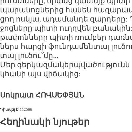
րուստ­նե­րը, նրանց կա­նայք պի­տի 
պա­րա­նոց­նե­րից հա­նեն հա­զա­րա­վ
ցող ոս­կյա, ա­դա­ման­դե զար­դե­րը: 
ջոց­նե­րը պի­տի ուղղ­վեն բա­նա­կին:
թա­փոն­նե­րը պի­տի ռում­բեր դառ­
ներս հար­ցի ֆուն­դա­մեն­տալ լու­ծու
տալ լու­ծու­՞մը...
Մեր գեր­կազ­մա­կերպ­վա­ծու­թյունն 
կհա­նի այս վի­ճա­կից:
Սոկ­րատ ՀՈՎ­ՍԵ­ՓՅԱՆ
Դիտվել է՝
112566
Հեղինակի նյութեր