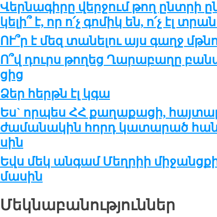
Վեր­նա­գի­րը վեր­ջում թող ընտ­րի ը
կե­լի՞ է, որ ո՛չ գո­միկ են, ո՛չ էլ տրա
ՈՒ՞ր է մեզ տա­նե­լու այս գաղջ մթ­նո
Ո՞վ դուրս թո­ղեց Ղա­րա­բա­ղը բա­նա
ցից
Ձեր հերթն էլ կգա
Ես` որ­պես ՀՀ քա­ղա­քա­ցի, հայ­տա­
ժա­մա­նա­կին հորդ կա­տա­րած հան­ց
սին
Եվս մեկ անգամ Մեղրիի միջանց
մասին
Մեկնաբանություններ