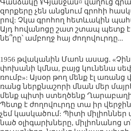
Գան­ձա­կը ¥Գյան­ջան¤ վա­ղուց գրա
զոր­քե­րը չեն անց­նում գրո­հի հաս­
րով: Չկա գրո­հող հետևա­կին պահ­պ
Այդ հո­վա­նո­ցը շատ շտապ պետք է 
նե՞­րը՝ ամ­բողջ հայ ժո­ղո­վուր­դը...
1956 թվա­կա­նին Մաոն ա­սաց. «Չին 
փո­խա­նի կմ­նա, բայց կու­նե­նա սե
ռումբ»: Այ­սօր թող մենք էլ ա­ռանց
ռանց ներք­նա­շո­րի մնան մեր մայ­րե
մենք պի­տի ստեղ­ծենք Ղա­րա­բա­ղի օ
Պետք է ժո­ղո­վուր­դը տա իր վեր­ջին 
չեմ կաս­կա­ծում: Պի­տի մի­լիոն­ներ
նած օ­լի­գարխ­նե­րը, մի­լիո­նա­նոց