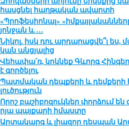
Զոհ­ված­նե­րի ա­ր­յու­նը երկն­քից կ
հասց­նել հաղ­թա­կան ա­վար­տի
«Պրո­ֆե­սիո­նալ» «իմ­քայ­լա­կան­նե­
յոն­ջան և …
Նի­կոլ, իսկ դու ար­դա­րաց­վե՞լ ես, 
կան ան­ց­յա­լից
Վե­հա­փա՛ռ, կրկ­նեք Գևորգ Հին­գե­ր
է գոր­ծե­լու
Պատ­մա­կան դեպ­քե­րի և դեմ­քե­րի
լու­ծու­թ­յուն
Որոշ բա­շի­բո­զուկ­ներ փոր­ձում են 
ր­յա պայ­քա­րի ի­մաս­տը
Արտա­կարգ և լիա­զոր դես­պան Ար­մ