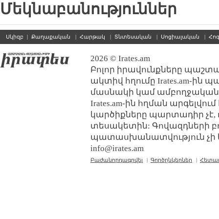
Մեկնաբանություններ
Սկիզբ
|
Քաղաքական
|
Հարթակ
|
Տնտեսական
|
Սոցիալական
|
Հո
2026 © Irates.am
Բոլոր իրավունքները պաշտպ
ակտիվ հղումը Irates.am-ին 
մասնակի կամ ամբողջական
Irates.am-ին հղման արգելվո
կարծիքները պարտադիր չէ, 
տեսակետին: Գովազդների բ
պատասխանատվություն չի կր
info@irates.am
Բաժանորդագրվել
|
Գործընկերներ
|
Հետա