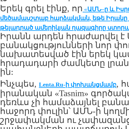
Երեկ գրել էինք, որ
«
ԱՄՆ
–
ը
և
Իսր
մեծամասշտաբ
հարձակման
,
եթե
Իրանը
թելադրած
ամերիկյան
ղազագիրը
ստորա
Իրանն արդեն հրաժարվել է 
բանակցությունների նոր փո
նախատեսված էին երեկ կամ 
հրադադարի ժամկետը լրանու
ին:
Ինչպես,
, 
Lenta.Ru-
ի
փոխանցմամբ
իրանական «Tasnim» գործակա
դեռևս չի համաձայնել բանա
հաջորդ փուլին՝ ԱՄՆ-ի կողմ
շրջափակման ու չափազանց