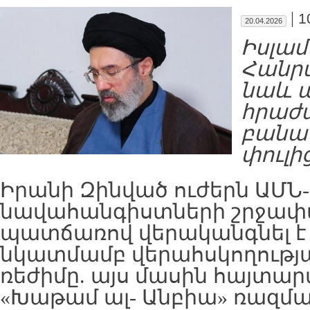
|
1
20.04.2026
Իսլա
Հանր
նաև 
հրաժա
բանակ
փուլի
Իրանի Զինված ուժերն ԱՄՆ-
նավահանգիստների շրջա
պատճառով վերականգնել է 
նկատմամբ վերահսկողությ
ռեժիմը. այս մասին հայտար
«Խաթամ ալ- Անբիա» ռազմ