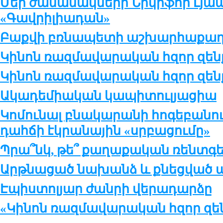
Մեր ժամանակների Նիկիֆոր Լյապ
«Գավրիլիադան»
Բաքվի բռնապետի աշխարհաքաղ
Կինոն ռազմավարական հզոր զենք
Կինոն ռազմավարական հզոր զենք
Ակադեմիական կապիտուլյացիա
Կոմունալ բնակարանի հոգեբանու
դահճի էկրանային «սրբացումը»
Պրա՞նկ, թե՞ քաղաքական ռենտգ
Արթնացած նախանձ և քնեցված ա
Էպիստոլյար ժանրի վերադարձը
«Կինոն ռազմավարական հզոր զեն