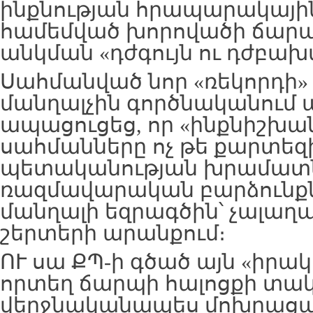
ինքնության հրապարակային
համեմված խորովածի ճարպ
անկման «դժգույն ու դժբախ
Սահմանված նոր «ռեկորդի»
մանղալչին գործնականում
ապացուցեց, որ «ինքնիշխա
սահմանները ոչ թե քարտեզ
պետականության խրամատն
ռազմավարական բարձունքնե
մանղալի եզրագծին՝ չալաղ
շերտերի արանքում։
ՈՒ սա ՔՊ-ի գծած այն «իրա
որտեղ ճարպի հալոցքի տա
վերջնականապես մոխրաց