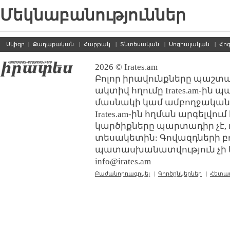
Մեկնաբանություններ
Սկիզբ
|
Քաղաքական
|
Հարթակ
|
Տնտեսական
|
Սոցիալական
|
Հո
2026 © Irates.am
Բոլոր իրավունքները պաշտպ
ակտիվ հղումը Irates.am-ին 
մասնակի կամ ամբողջական
Irates.am-ին հղման արգելվո
կարծիքները պարտադիր չէ, 
տեսակետին: Գովազդների բ
պատասխանատվություն չի կր
info@irates.am
Բաժանորդագրվել
|
Գործընկերներ
|
Հետա