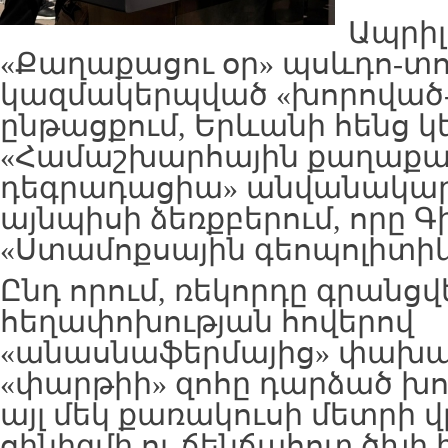
Ապրիլի
«Քաղաքացու օր» պսևդո-տ
կազմակերպված «խորոված
ընթացքում, Երևանի հենց կ
«Համաշխարհային քաղաքա
դեգրադացիա» անվանակար
այնպիսի ձեռքբերում, որը Գ
«Ստամոքսային գեոպոլիտիկ
Ընդ որում, ռեկորդը գրանցվե
հեղափոխության հովերով
«անասնաֆերմայից» փախա
«փարթիի» զոհը դարձած խո
այլ մեկ քառակուսի մետրի 
ցինիզմի ու ճենճահոտ ծխի