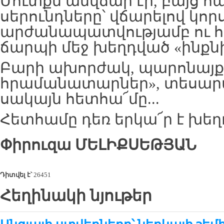
Մուտքն անվճար էր, բայց հա
սերունդները՝ վճարելով կո
արժանապատվությամբ ու հի
ճարպի մեջ խեղդված «ինքն
Բարի ախորժակ, պարոնայք
հրամանատարներ», տեսար
սակայն հետհա՜մը...
Հետհամը դեռ երկա՜ր է խեղդ
Փիրուզա
ՄԵԼԻՔՍԵԹՅԱՆ
Դիտվել է՝
26451
Հեղինակի նյութեր