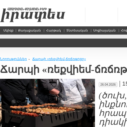
Սկիզբ
|
Քաղաքական
|
Հարթակ
|
Տնտեսական
|
Սոցիալական
|
Հո
Նորություններ
Ճարպի «ռեքվիեմ-ճռճռթոցը»
»
Ճարպի «ռեքվիեմ-ճռճռթ
|
1
26.04.2026
(ծուխ
ինքնո
հրապ
դիակի